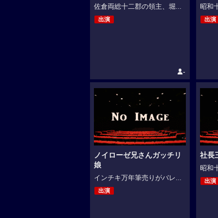
佐倉両総十二郡の領主、堀...
昭和十
出演
出演
-
ノイローゼ兄さんガッチリ
社長
娘
昭和十
インチキ万年筆売りがバレ...
出演
出演