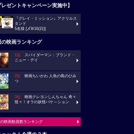
プレゼントキャンペーン実施中】
『グレイ・ミッション』アクリルス
タンド
5名様 [〆8/16(日)]
週の映画ランキング
1位
スパイダーマン：ブランド・
ニュー・デイ
2位
映画ちいかわ 人魚の島のひみ
つ
3位
映画クレヨンしんちゃん 奇々
怪々！オラの妖怪バケ～ション
の映画動員数ランキング