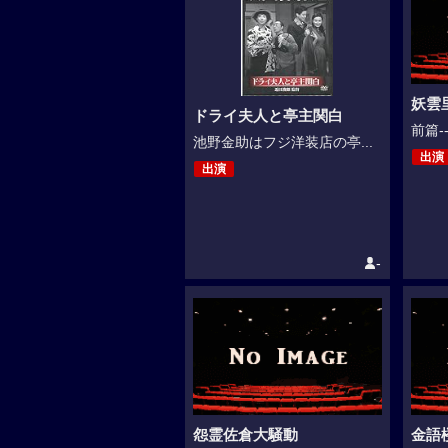
妖雲
ドライ夫人と亭主関白
前篇-
池野金助はフジ洋装店の亭...
出演
出演
-
怨霊佐倉大騒動
金語