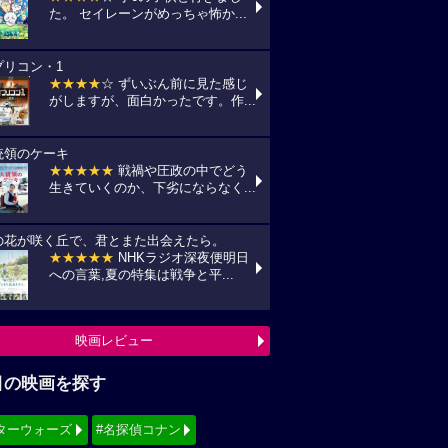
た。 セイレーンがめっちゃ怖か...
プリコン・1
★★★★
☆ ずいぶん前に見た感じ
がしますが、面白かったです。作...
統領のケーキ
★★★★★
戦禍や圧政の中でどう
生きていくのか、下劣にならなく...
の花が咲く丘で、君とまた出会えたら。
★★★★★
NHKラジオ深夜便明日
への言葉,夏の特集は戦争と平...
映画レビュー
目の映画を探す
ターウォーズ
#名探偵コナン