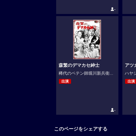
-
森繁のデマカセ紳士
アツ
稀代のペテン師堀川新兵衛...
ハヤシ
出演
出演
-
このページをシェアする