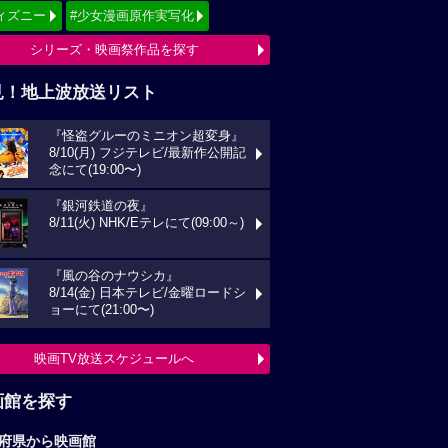
ィズニー
#少女漫画原作実写化
シリーズ・映画祭作品を探す
見！地上波放送リスト
『怪盗グルーのミニオン超変身』
8/10(月) フジテレビ/最新作公開記
念にて(19:00〜)
『銀河鉄道の夜』
8/11(火) NHK/Eテレにて(09:00～)
『風の谷のナウシカ』
8/14(金) 日本テレビ/金曜ロードシ
ョーにて(21:00〜)
映画TV放送スケジュールへ
画館を探す
府県から映画館