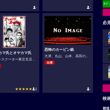
#デ
-
-
必
恐怖のカービン銃
カマ氏とオヤカマ氏
大津、丸山、山本、高田の...
スクーター東京支店...
出演
★★★★★
1
-
映
都道