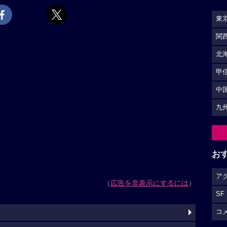
東
関
北
甲
中
九
お
ア
（
広告を非表示にするには
）
SF
コ