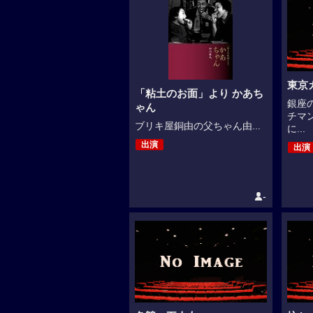
東京
「粘土のお面」より かあち
銀座
ゃん
チマ
ブリキ屋銅由の父ちゃん由...
に...
出演
出演
-