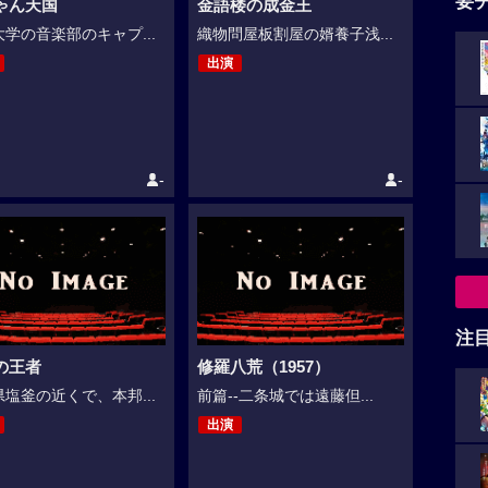
要
ゃん天国
金語楼の成金王
学の音楽部のキャプ...
織物問屋板割屋の婿養子浅...
出演
-
-
注
の王者
修羅八荒（1957）
塩釜の近くで、本邦...
前篇--二条城では遠藤但...
出演