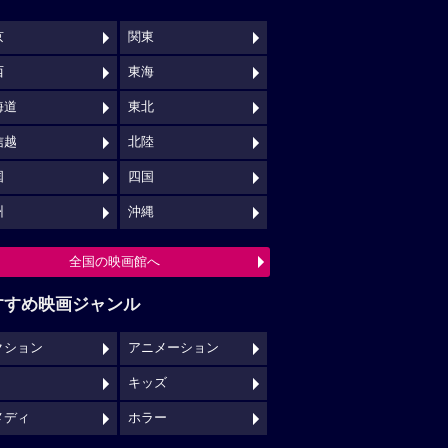
京
関東
西
東海
海道
東北
信越
北陸
国
四国
州
沖縄
全国の映画館へ
すすめ映画ジャンル
クション
アニメーション
キッズ
メディ
ホラー