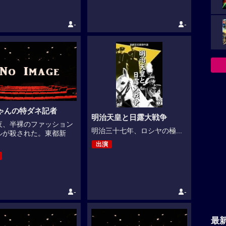
-
-
ゃんの特ダネ記者
明治天皇と日露大戦争
夜、半裸のファッション
明治三十七年、ロシヤの極...
ルが殺された。東都新
出演
-
-
最