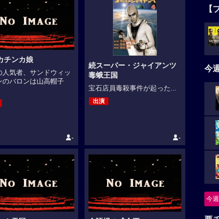
【
カチンカ娘
続スーパー・ジャイアンツ
今
の人気者、サンドウィッ
毒蛾王国
ンのバロンは山高帽子
宝石店員毒殺事件が起った...
出演
-
-
今週