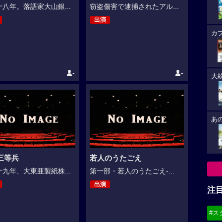
八年。落語家大山銀...
窃盗傷害で逮捕されたアル...
出演
カ
-
-
大
あ
三等兵
若人のうたごえ
九年、大東亜製紙株...
第一部・若人のうたごえ-...
出演
注
#ス