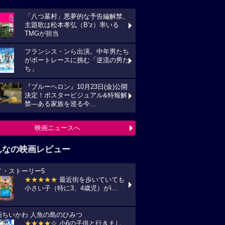
「八つ墓村」悪夢的な予告編解禁、
主題歌は松本孝弘（B’z）率いる
TMGが担当
フランシス・ンら出演。中年男たち
がボートレースに挑む「逆流の男た
ち」
『ブルーヘロン』10月23日(金)公開
決定！ポスタービジュアル&特報解
禁―ある家族を巡る今...
映画ニュースへ
んなの映画レビュー
イ・ストーリー5
★★★★★
最近街を歩いていても
小さい子（特に3、4歳児）がi...
画ちいかわ 人魚の島のひみつ
★★★★
☆ 小6の子供と行きまし