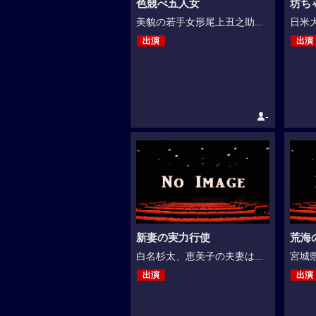
色競べ五人女
坊ち
美貌の若手女形尾上丑之助...
日米大
出演
出演
-
新妻の実力行使
荒海
白名杉太、恵美子の夫妻は...
宮城県
出演
出演