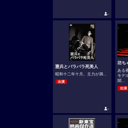
-
坊ち
憲兵とバラバラ死美人
ある
昭和十二年十月。主力が満...
モデ
聞...
出演
出演
-