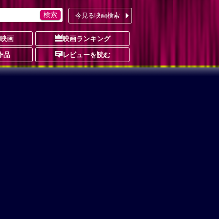
今見る映画検索
の映画
映画ランキング
作品
レビューを読む