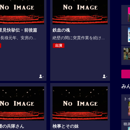
里見快挙伝・前後篇
鉄血の魂
-長祿元年、安房の...
絶壁の間に突貫作業を続け...
出演
-
-
み
ト
映
楼の兵隊さん
検事とその妹