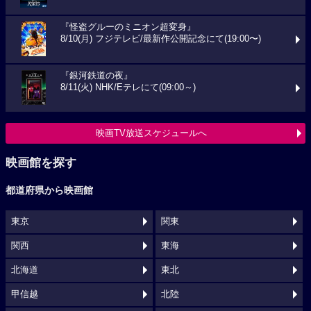
『怪盗グルーのミニオン超変身』
8/10(月) フジテレビ/最新作公開記念にて(19:00〜)
『銀河鉄道の夜』
8/11(火) NHK/Eテレにて(09:00～)
映画TV放送スケジュールへ
映画館を探す
都道府県から映画館
東京
関東
関西
東海
北海道
東北
甲信越
北陸