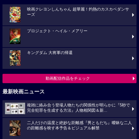
映画クレヨンしんちゃん 超華麗！灼熱のカスカベダンサ
ーズ
プロジェクト・ヘイル・メアリー
キングダム 大将軍の帰還
動画配信作品をチェック
最新映画ニュース
複雑に絡み合う登場人物たちの関係性が明らかに『5秒で
完全犯罪を生成する方法』人物相関図＆新...
二人だけの温度と絶妙な距離感『男ともだち』曖昧な二人
の距離感を映す本予告＆ビジュアル解禁