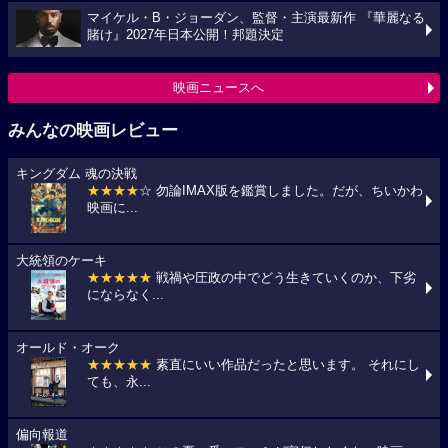
マイケル・B・ジョーダン、監督・主演最新作 『華麗なる
賭け』2027年日本公開！邦題決定
映画ニュースへ
みんなの映画レビュー
キングダム 魂の決戦
★★★★
☆ 勿論IMAX版を鑑賞しました。だが、ちいかわ
映画に...
大統領のケーキ
★★★★★
戦禍や圧政の中でどう生きていくのか、下劣
にならなく...
オールド・オーク
★★★★★
素直にいい作品だったと思います。 それにし
ても、永...
偏向報道