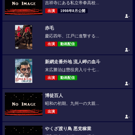
吉祥寺にある私立帝拳高校...
出演
1998年8月公開
-
赤毛
慶応四年、江戸に進撃する...
出演
動画配信
-
新網走番外地 流人岬の血斗
末広勝治は懲役房入り十七...
出演
動画配信
-
博徒百人
昭和の初期。九州一の大親...
出演
-
やくざ渡り鳥 悪党稼業