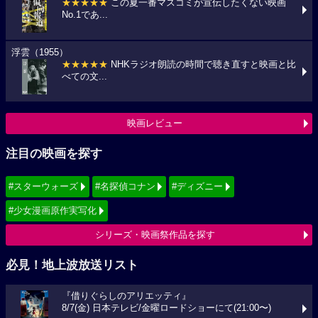
★★★★★
この夏一番マスコミが宣伝したくない映画
No.1であ...
浮雲（1955）
★★★★★
NHKラジオ朗読の時間で聴き直すと映画と比
べての文...
映画レビュー
注目の映画を探す
#スターウォーズ
#名探偵コナン
#ディズニー
#少女漫画原作実写化
シリーズ・映画祭作品を探す
必見！地上波放送リスト
『借りぐらしのアリエッティ』
8/7(金) 日本テレビ/金曜ロードショーにて(21:00〜)