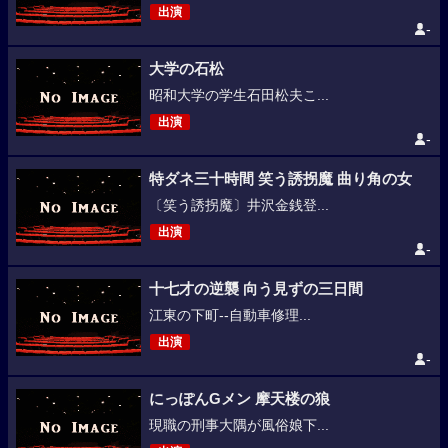
出演
-
大学の石松
昭和大学の学生石田松夫こ...
出演
-
特ダネ三十時間 笑う誘拐魔 曲り角の女
〔笑う誘拐魔〕井沢金銭登...
出演
-
十七才の逆襲 向う見ずの三日間
江東の下町--自動車修理...
出演
-
にっぽんGメン 摩天楼の狼
現職の刑事大隅が風俗娘下...