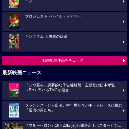
ーズ
プロジェクト・ヘイル・メアリー
キングダム 大将軍の帰還
動画配信作品をチェック
最新映画ニュース
「八つ墓村」悪夢的な予告編解禁、主題歌は松本孝弘
（B’z）率いるTMGが担当
フランシス・ンら出演。中年男たちがボートレースに挑む
「逆流の男たち」
『ブルーヘロン』10月23日(金)公開決定！ポスタービジュ