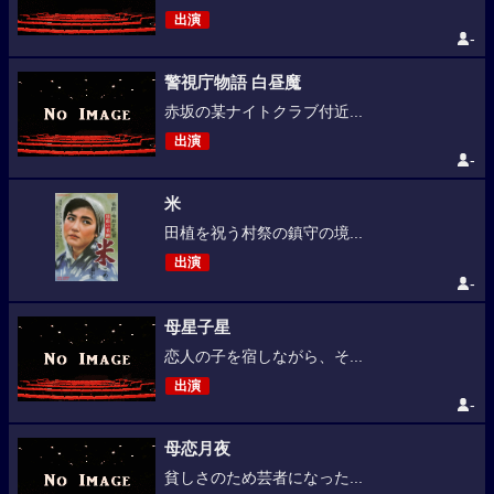
出演
-
警視庁物語 白昼魔
赤坂の某ナイトクラブ付近...
出演
-
米
田植を祝う村祭の鎮守の境...
出演
-
母星子星
恋人の子を宿しながら、そ...
出演
-
母恋月夜
貧しさのため芸者になった...