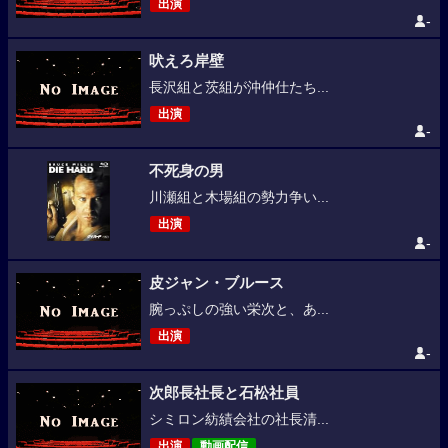
出演
-
吠えろ岸壁
長沢組と茨組が沖仲仕たち...
出演
-
不死身の男
川瀬組と木場組の勢力争い...
出演
-
皮ジャン・ブルース
腕っぷしの強い栄次と、あ...
出演
-
次郎長社長と石松社員
シミロン紡績会社の社長清...
出演
動画配信