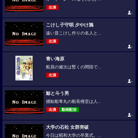
出演
-
こけし子守唄 夕やけ鴉
遠い昔こけし作りの名人と...
出演
-
青い海原
船員の健次は暫くの間陸で...
出演
-
鯨と斗う男
捕鯨船隼丸の船長権堂は人...
出演
動画配信
-
大学の石松 女群突破
今日は昭和大学の卒業式。...