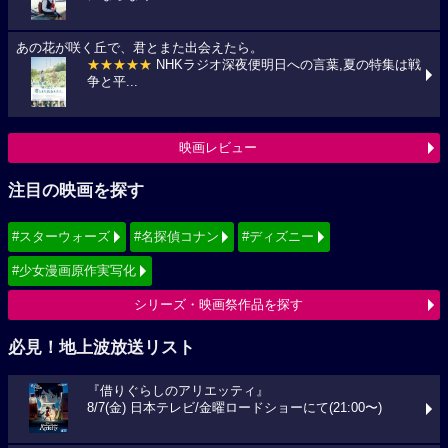
あの花が咲く丘で、君とまた出会えたら。
★★★★★
NHKラジオ深夜便明日への言葉,夏の特集は戦
争と平...
映画レビュー
注目の映画を探す
#スターウォーズ
#名探偵コナン
#ディズニー
#少女漫画原作実写化
シリーズ・映画祭作品を探す
必見！地上波放送リスト
『借りぐらしのアリエッティ』
8/7(金) 日本テレビ/金曜ロードショーにて(21:00〜)