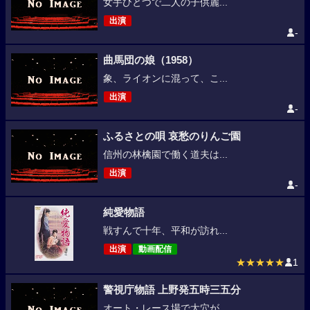
女手ひとつで二人の子供麗...
出演
-
曲馬団の娘（1958）
象、ライオンに混って、こ...
出演
-
ふるさとの唄 哀愁のりんご園
信州の林檎園で働く道夫は...
出演
-
純愛物語
戦すんで十年、平和が訪れ...
出演
動画配信
★★★★★
1
警視庁物語 上野発五時三五分
オート・レース場で大穴が...