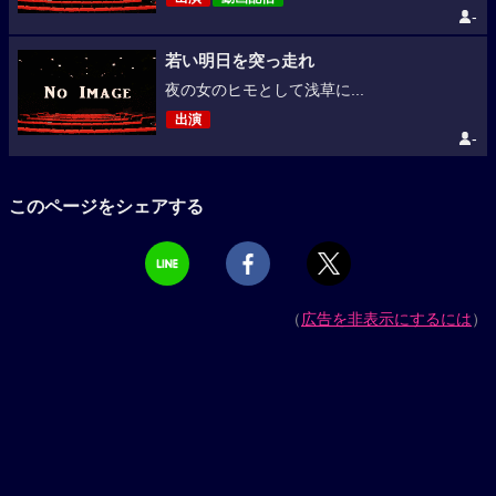
-
若い明日を突っ走れ
夜の女のヒモとして浅草に...
出演
-
このページをシェアする
（
広告を非表示にするには
）