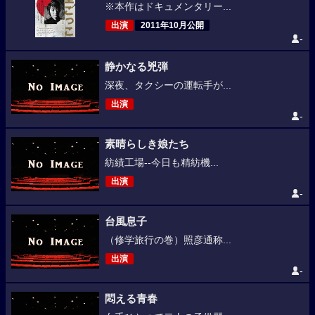
※本作はドキュメンタリー...
出演
2011年10月公開
-
静かなる兇弾
深夜、タクシーの運転手が...
出演
-
素晴らしき娘たち
紡績工場--今日も精紡機...
出演
-
台風息子
（修学旅行の巻）照彦通称...
出演
-
悶える青春