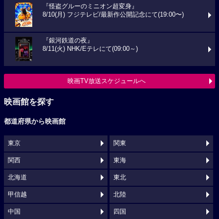
『怪盗グルーのミニオン超変身』
8/10(月) フジテレビ/最新作公開記念にて(19:00〜)
『銀河鉄道の夜』
8/11(火) NHK/Eテレにて(09:00～)
映画TV放送スケジュールへ
映画館を探す
都道府県から映画館
東京
関東
関西
東海
北海道
東北
甲信越
北陸
中国
四国