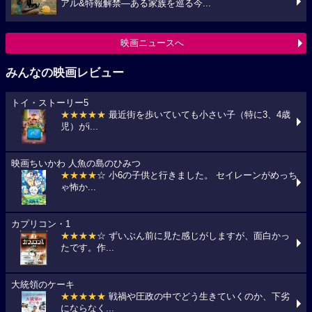
アル&特報解禁―ある家族を巡る今...
映画ニュースへ
みんなの映画レビュー
トイ・ストーリー5
★★★★★
最近街を歩いていても小さい子（特に3、4歳
児）がi...
映画ちいかわ 人魚の島のひみつ
★★★★
☆ 小6の子供と行きました。 セイレーンがめっち
ゃ怖か...
カプリコン・1
★★★★
☆ ずいぶん前に見た感じがしますが、面白かっ
たです。作...
大統領のケーキ
★★★★★
戦禍や圧政の中でどう生きていくのか、下劣
にならなく...