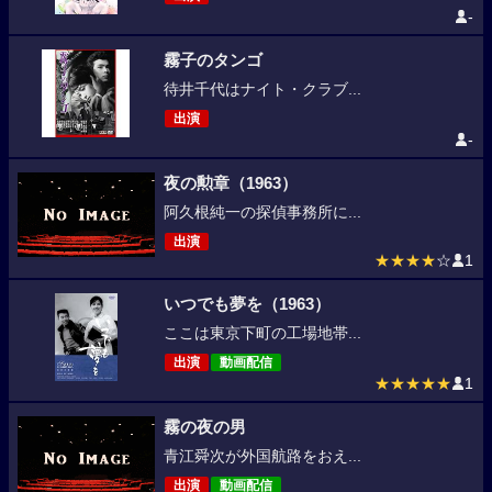
-
霧子のタンゴ
待井千代はナイト・クラブ...
出演
-
夜の勲章（1963）
阿久根純一の探偵事務所に...
出演
★★★★
☆
1
いつでも夢を（1963）
ここは東京下町の工場地帯...
出演
動画配信
★★★★★
1
霧の夜の男
青江舜次が外国航路をおえ...
出演
動画配信