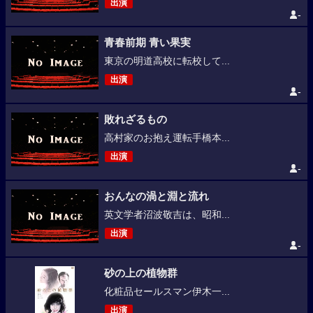
出演
-
青春前期 青い果実
東京の明道高校に転校して...
出演
-
敗れざるもの
高村家のお抱え運転手橋本...
出演
-
おんなの渦と淵と流れ
英文学者沼波敬吉は、昭和...
出演
-
砂の上の植物群
化粧品セールスマン伊木一...
出演