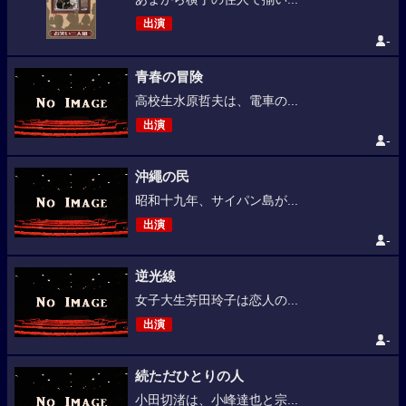
出演
-
青春の冒険
高校生水原哲夫は、電車の...
出演
-
沖繩の民
昭和十九年、サイパン島が...
出演
-
逆光線
女子大生芳田玲子は恋人の...
出演
-
続ただひとりの人
小田切渚は、小峰達也と宗...