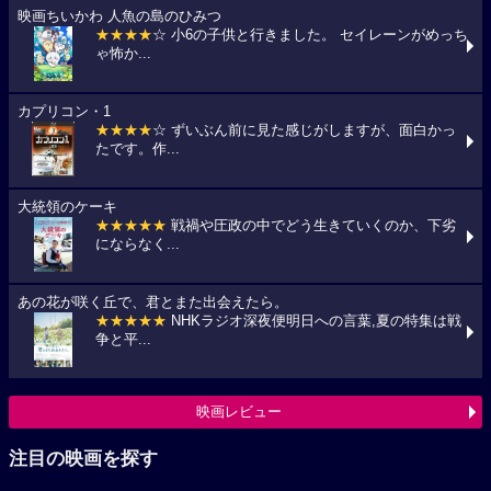
映画ちいかわ 人魚の島のひみつ
★★★★
☆ 小6の子供と行きました。 セイレーンがめっち
ゃ怖か...
カプリコン・1
★★★★
☆ ずいぶん前に見た感じがしますが、面白かっ
たです。作...
大統領のケーキ
★★★★★
戦禍や圧政の中でどう生きていくのか、下劣
にならなく...
あの花が咲く丘で、君とまた出会えたら。
★★★★★
NHKラジオ深夜便明日への言葉,夏の特集は戦
争と平...
映画レビュー
注目の映画を探す