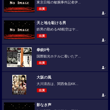
東京日報の敏腕事件記者伊...
出演
-
天と地を駈ける男
鉄男の勤めるAB航空はヤ...
出演
-
拳銃0号
国際観光ホテルに着いたア...
出演
-
大阪の風
大川清吉は、関西食品KK...
出演
-
影なき声