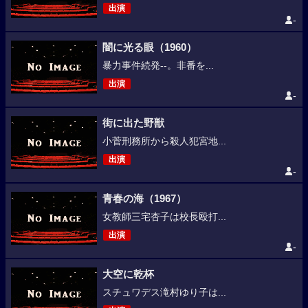
出演
-
闇に光る眼（1960）
暴力事件続発--。非番を...
出演
-
街に出た野獣
小菅刑務所から殺人犯宮地...
出演
-
青春の海（1967）
女教師三宅杏子は校長殴打...
出演
-
大空に乾杯
スチュワデス滝村ゆり子は...