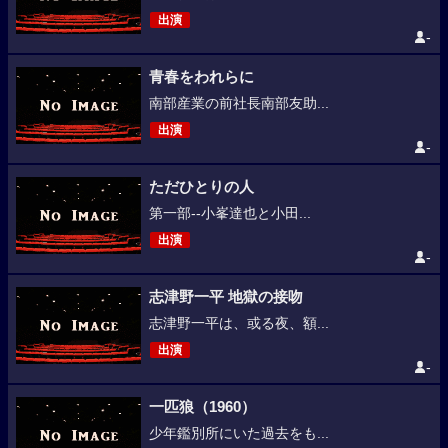
出演
-
青春をわれらに
南部産業の前社長南部友助...
出演
-
ただひとりの人
第一部--小峯達也と小田...
出演
-
志津野一平 地獄の接吻
志津野一平は、或る夜、額...
出演
-
一匹狼（1960）
少年鑑別所にいた過去をも...