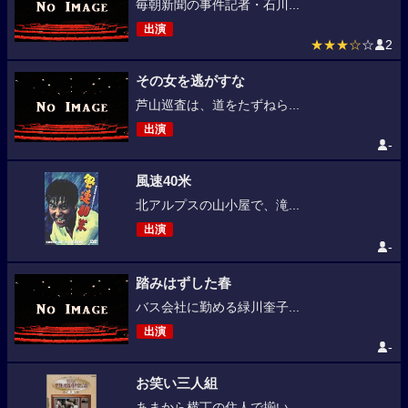
毎朝新聞の事件記者・石川...
出演
★★★☆
☆
2
その女を逃がすな
芦山巡査は、道をたずねら...
出演
-
風速40米
北アルプスの山小屋で、滝...
出演
-
踏みはずした春
バス会社に勤める緑川奎子...
出演
-
お笑い三人組
あまから横丁の住人で揃い...