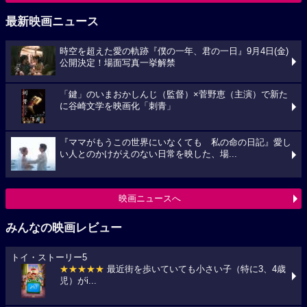
最新映画ニュース
時空を超えた愛の軌跡『僕の一年、君の一日』9月4日(金)
公開決定！場面写真一挙解禁
「鍵」のいまおかしんじ（監督）×菅野恵（主演）で新た
に谷崎文学を映画化「刺青」
『ママがもうこの世界にいなくても 私の命の日記』愛し
い人とのかけがえのない日常を映した、場...
映画ニュースへ
みんなの映画レビュー
トイ・ストーリー5
★★★★★
最近街を歩いていても小さい子（特に3、4歳
児）がi...