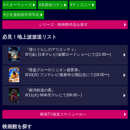
#スターウォーズ
#名探偵コナン
#ディズニー
#少女漫画原作実写化
シリーズ・映画祭作品を探す
必見！地上波放送リスト
『借りぐらしのアリエッティ』
8/7(金) 日本テレビ/金曜ロードショーにて(21:00〜)
『怪盗グルーのミニオン超変身』
8/10(月) フジテレビ/最新作公開記念にて(19:00〜)
『銀河鉄道の夜』
8/11(火) NHK/Eテレにて(09:00～)
映画TV放送スケジュールへ
映画館を探す