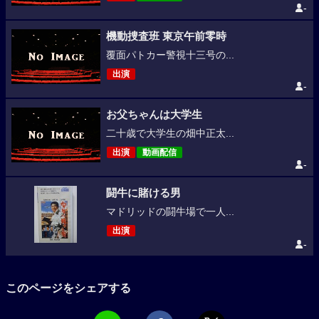
-
機動捜査班 東京午前零時
覆面パトカー警視十三号の...
出演
-
お父ちゃんは大学生
二十歳で大学生の畑中正太...
出演
動画配信
-
闘牛に賭ける男
マドリッドの闘牛場で一人...
出演
-
このページをシェアする