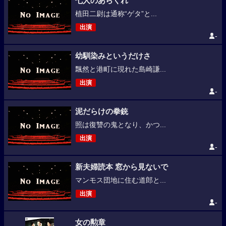
七人のあらくれ
植田二尉は通称“ゲタ”と...
出演
-
幼馴染みというだけさ
飄然と港町に現れた島崎謙...
出演
-
泥だらけの拳銃
照は復讐の鬼となり、かつ...
出演
-
新夫婦読本 窓から見ないで
マンモス団地に住む道郎と...
出演
-
女の勲章