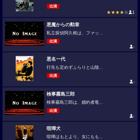
出演
★★★★
☆
1
悪魔からの勲章
私立探偵阿久根は、ファッ...
出演
-
悪名一代
行先も定めずふらりと山陰...
出演
-
検事霧島三郎
検事霧島三郎は、婚約者竜...
出演
-
喧嘩犬
喧嘩はもとより、女にもも...