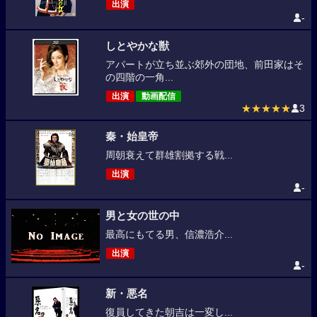
出演
-
しとやかな獣
アパートが立ち並ぶ郊外の団地、前田家はそ
の四階の一角...
出演
動画配信
★★★★★
3
秦・始皇帝
周朝衰えて群雄割拠する戦...
出演
-
男と女の世の中
最高にもてる男、信濃浩介...
出演
-
新・悪名
復員してきた朝吉は一変し...