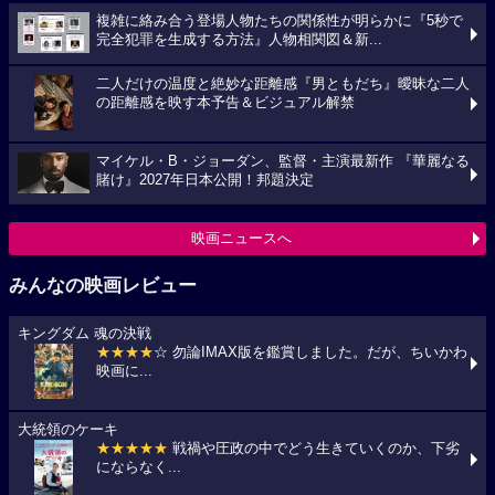
複雑に絡み合う登場人物たちの関係性が明らかに『5秒で
完全犯罪を生成する方法』人物相関図＆新...
二人だけの温度と絶妙な距離感『男ともだち』曖昧な二人
の距離感を映す本予告＆ビジュアル解禁
マイケル・B・ジョーダン、監督・主演最新作 『華麗なる
賭け』2027年日本公開！邦題決定
映画ニュースへ
みんなの映画レビュー
キングダム 魂の決戦
★★★★
☆ 勿論IMAX版を鑑賞しました。だが、ちいかわ
映画に...
大統領のケーキ
★★★★★
戦禍や圧政の中でどう生きていくのか、下劣
にならなく...