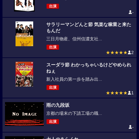
出演
-
サラリーマンどんと節 気楽な稼業と来た
もんだ
三日月物産、信州信濃支社...
出演
★★★★★
2
スーダラ節 わかっちゃいるけどやめられ
ねぇ
新入社員の第一歩を踏み出...
出演
★★★★★
1
雨の九段坂
京都の場末の下請工場の職...
出演
-