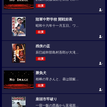
出演
-
陸軍中野学校 開戦前夜
昭和十六年十一月五日。ワ...
出演
-
残侠の盃
辰巳組幹部島村吾郎が大滝...
出演
-
勝負犬
相棒の常さんと、昼は競艇...
出演
-
座頭市牢破り
一宿一飯の恩義から富蔵親...