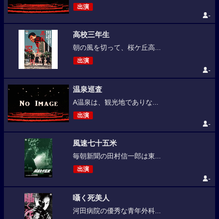
出演
-
高校三年生
朝の風を切って、桜ケ丘高...
出演
-
温泉巡査
A温泉は、観光地でありな...
出演
-
風速七十五米
毎朝新聞の田村信一郎は東...
出演
-
囁く死美人
河田病院の優秀な青年外科...