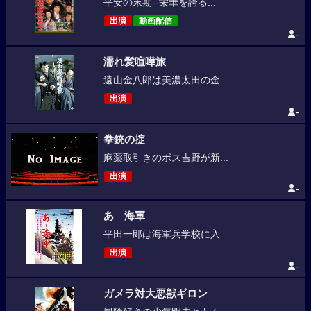
平安の末期--栄華を誇る...
出演
動画配信
-
濡れ髪喧嘩旅
遠山金八郎は美濃太田の金...
出演
-
拳銃の掟
麻薬取引きのボス吉野が新...
出演
-
あゝ海軍
平田一郎は海軍兵学校に入...
出演
-
ガメラ対大悪獣ギロン