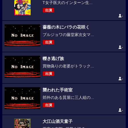
T女子医大のインターン生...
出演
-
薔薇の木にバラの花咲く
ブルジョワの藤堂家次女マ...
出演
-
轢き逃げ族
買物偽りの老婆がトラック...
出演
-
襲われた手術室
郊外のある質屋に三人組の...
出演
-
大江山酒天童子