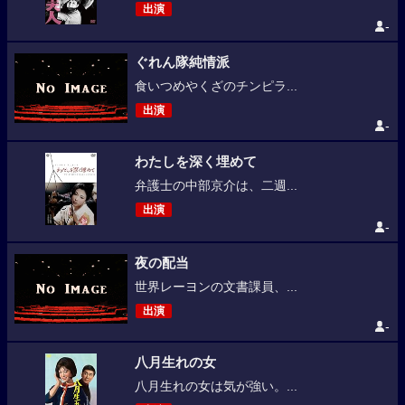
出演
-
ぐれん隊純情派
食いつめやくざのチンピラ...
出演
-
わたしを深く埋めて
弁護士の中部京介は、二週...
出演
-
夜の配当
世界レーヨンの文書課員、...
出演
-
八月生れの女
八月生れの女は気が強い。...