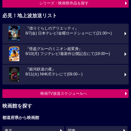
シリーズ・映画祭作品を探す
必見！地上波放送リスト
『借りぐらしのアリエッティ』
8/7(金) 日本テレビ/金曜ロードショーにて(21:00〜)
『怪盗グルーのミニオン超変身』
8/10(月) フジテレビ/最新作公開記念にて(19:00〜)
『銀河鉄道の夜』
8/11(火) NHK/Eテレにて(09:00～)
映画TV放送スケジュールへ
映画館を探す
都道府県から映画館
東京
関東