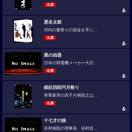
出演
-
悪名太鼓
河内の夏祭りの資金を手に...
出演
-
黒の凶器
日本の弱電機メーカー大日...
出演
-
眠狂四郎円月斬り
将軍家斉の庶子片桐高之は...
出演
-
十七才の狼
谷村病院の理事長、谷村昌...