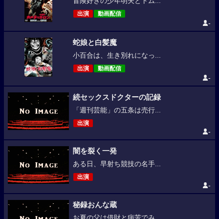
冒険好きの少年明夫とトム...
出演
動画配信
-
蛇娘と白髪魔
小百合は、生き別れになっ...
出演
動画配信
-
続セックスドクターの記録
「週刊芸能」の五条は売行...
出演
-
闇を裂く一発
ある日、早射ち競技の名手...
出演
-
秘録おんな蔵
お夏の父は借財と病苦でみ...