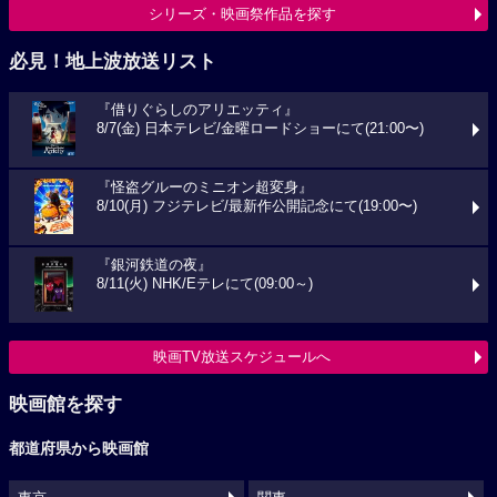
シリーズ・映画祭作品を探す
必見！地上波放送リスト
『借りぐらしのアリエッティ』
8/7(金) 日本テレビ/金曜ロードショーにて(21:00〜)
『怪盗グルーのミニオン超変身』
8/10(月) フジテレビ/最新作公開記念にて(19:00〜)
『銀河鉄道の夜』
8/11(火) NHK/Eテレにて(09:00～)
映画TV放送スケジュールへ
映画館を探す
都道府県から映画館