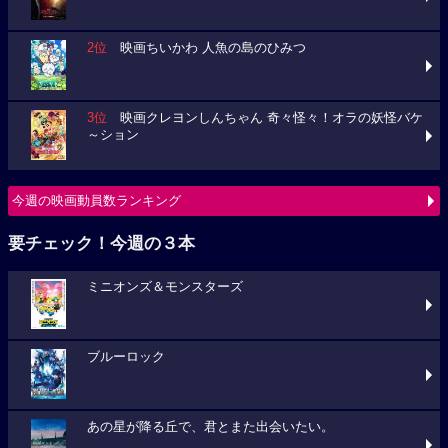
2位
映画ちいかわ 人魚の島のひみつ
3位
映画クレヨンしんちゃん 奇々怪々！オラの妖怪バケ
～ション
今週の映画動員数ランキング
要チェック！今週の３本
ミニオンズ＆モンスターズ
ブルーロック
あの星が降る丘で、君とまた出会いたい。