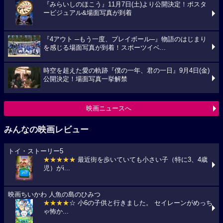
『みらいしのほこう』11月7日(土)より公開決定！ポスタ
ービジュアル&場面写真が到着
『4アウト ─もう一度、プレイボール─』物語のはじまり
を感じる場面写真が到着！スポーツイベ...
時空を超えた愛の軌跡『僕の一年、君の一日』9月4日(金)
公開決定！場面写真一挙解禁
映画ニュースへ
みんなの映画レビュー
トイ・ストーリー5
★★★★★
最近街を歩いていても小さい子（特に3、4歳
児）がi...
映画ちいかわ 人魚の島のひみつ
★★★★
☆ 小6の子供と行きました。 セイレーンがめっち
ゃ怖か...