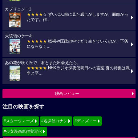
カプリコン・1
★★★★
☆ ずいぶん前に見た感じがしますが、面白かっ
たです。作...
大統領のケーキ
★★★★★
戦禍や圧政の中でどう生きていくのか、下劣
にならなく...
あの花が咲く丘で、君とまた出会えたら。
★★★★★
NHKラジオ深夜便明日への言葉,夏の特集は戦
争と平...
映画レビュー
注目の映画を探す
#スターウォーズ
#名探偵コナン
#ディズニー
#少女漫画原作実写化