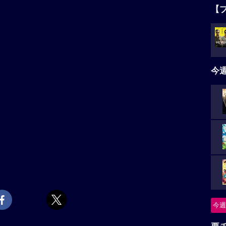
【
今
今週