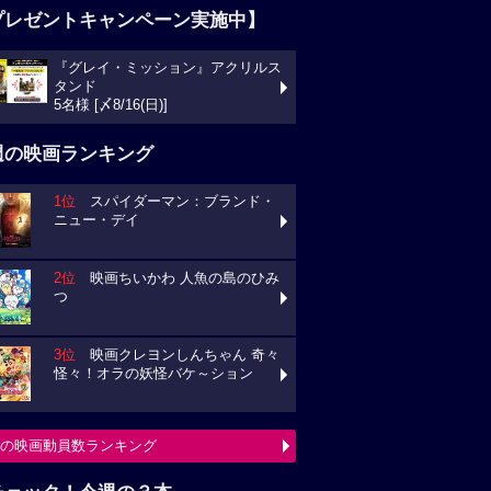
プレゼントキャンペーン実施中】
『グレイ・ミッション』アクリルス
タンド
5名様 [〆8/16(日)]
週の映画ランキング
1位
スパイダーマン：ブランド・
ニュー・デイ
2位
映画ちいかわ 人魚の島のひみ
つ
3位
映画クレヨンしんちゃん 奇々
怪々！オラの妖怪バケ～ション
の映画動員数ランキング