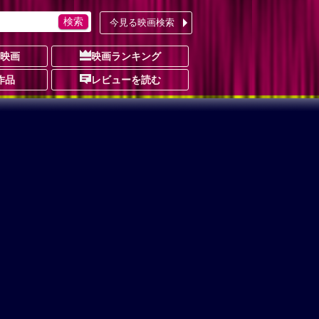
今見る映画検索
の映画
映画ランキング
作品
レビューを読む