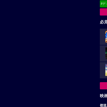
#デ
必
映
都道