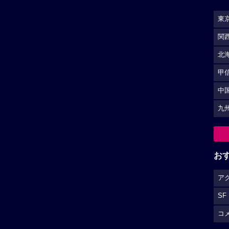
東
関
北
甲
中
九
お
ア
SF
コ