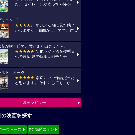
た。 セイレーンがめっちゃ怖か...
プリコン・1
★★★★
☆ ずいぶん前に見た感じ
がしますが、面白かったです。作...
の花が咲く丘で、君とまた出会えたら。
★★★★★
NHKラジオ深夜便明日
への言葉,夏の特集は戦争と平...
ールド・オーク
★★★★★
素直にいい作品だった
と思います。 それにしても、永...
映画レビュー
目の映画を探す
ターウォーズ
#名探偵コナン