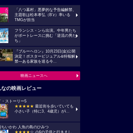
「八つ墓村」悪夢的な予告編解禁、
主題歌は松本孝弘（B’z）率いる
TMGが担当
フランシス・ンら出演。中年男たち
がボートレースに挑む「逆流の男た
ち」
『ブルーヘロン』10月23日(金)公開
決定！ポスタービジュアル&特報解
禁―ある家族を巡る今...
映画ニュースへ
んなの映画レビュー
イ・ストーリー5
★★★★★
最近街を歩いていても
小さい子（特に3、4歳児）がi...
画ちいかわ 人魚の島のひみつ
★★★★
☆ 小6の子供と行きまし