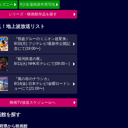
ィズニー
#少女漫画原作実写化
シリーズ・映画祭作品を探す
見！地上波放送リスト
『怪盗グルーのミニオン超変身』
8/10(月) フジテレビ/最新作公開記
念にて(19:00〜)
『銀河鉄道の夜』
8/11(火) NHK/Eテレにて(09:00～)
『風の谷のナウシカ』
8/14(金) 日本テレビ/金曜ロードシ
ョーにて(21:00〜)
映画TV放送スケジュールへ
画館を探す
府県から映画館