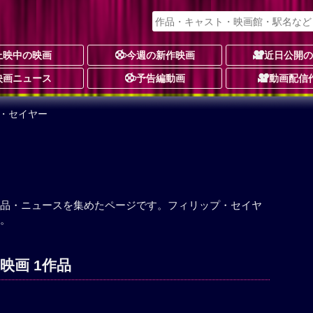
上映中の映画
今週の新作映画
近日公開
映画ニュース
予告編動画
動画配信
プ・セイヤー
品・ニュースを集めたページです。フィリップ・セイヤ
。
映画 1作品