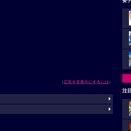
要
（
広告を非表示にするには
）
注