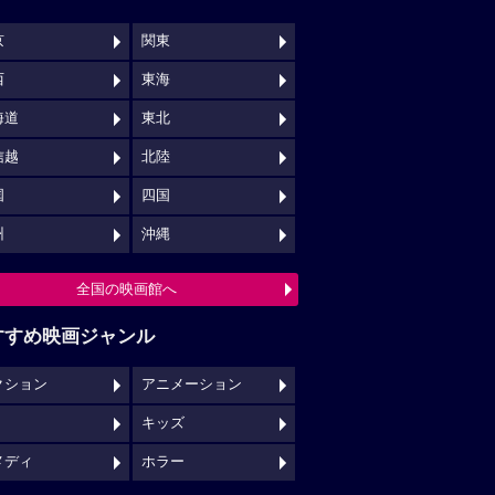
京
関東
西
東海
海道
東北
信越
北陸
国
四国
州
沖縄
全国の映画館へ
すすめ映画ジャンル
クション
アニメーション
キッズ
メディ
ホラー