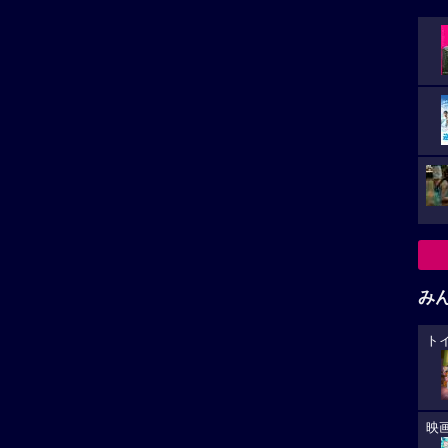
み
ト
映