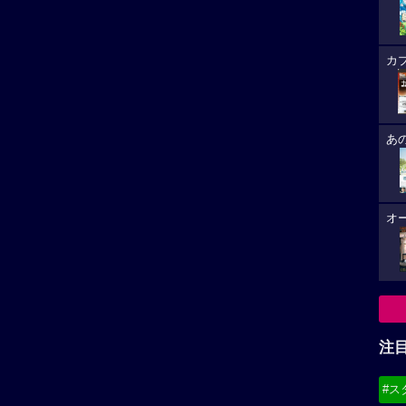
カ
あ
オ
注
#ス