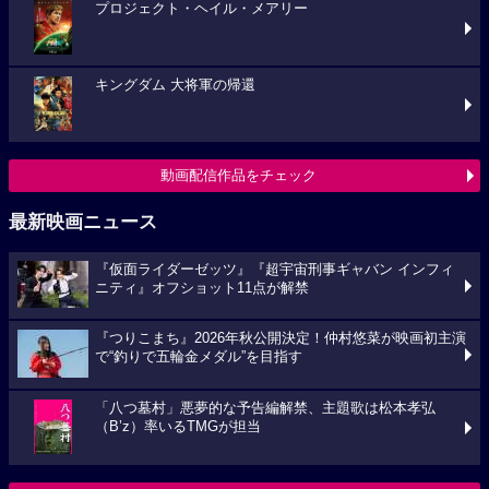
プロジェクト・ヘイル・メアリー
キングダム 大将軍の帰還
動画配信作品をチェック
最新映画ニュース
『仮面ライダーゼッツ』『超宇宙刑事ギャバン インフィ
ニティ』オフショット11点が解禁
『つりこまち』2026年秋公開決定！仲村悠菜が映画初主演
で“釣りで五輪金メダル”を目指す
「八つ墓村」悪夢的な予告編解禁、主題歌は松本孝弘
（B’z）率いるTMGが担当