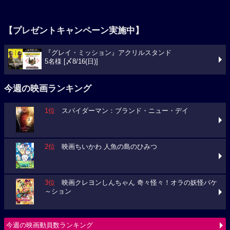
【プレゼントキャンペーン実施中】
『グレイ・ミッション』アクリルスタンド
5名様 [〆8/16(日)]
今週の映画ランキング
1位
スパイダーマン：ブランド・ニュー・デイ
2位
映画ちいかわ 人魚の島のひみつ
3位
映画クレヨンしんちゃん 奇々怪々！オラの妖怪バケ
～ション
今週の映画動員数ランキング