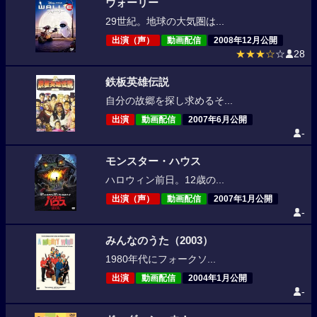
ウォーリー
29世紀。地球の大気圏は...
出演（声）
動画配信
2008年12月公開
★★★☆
☆
28
鉄板英雄伝説
自分の故郷を探し求めるそ...
出演
動画配信
2007年6月公開
-
モンスター・ハウス
ハロウィン前日。12歳の...
出演（声）
動画配信
2007年1月公開
-
みんなのうた（2003）
1980年代にフォークソ...
出演
動画配信
2004年1月公開
-