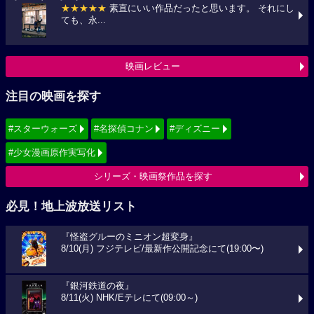
★★★★★
素直にいい作品だったと思います。 それにし
ても、永...
映画レビュー
注目の映画を探す
#スターウォーズ
#名探偵コナン
#ディズニー
#少女漫画原作実写化
シリーズ・映画祭作品を探す
必見！地上波放送リスト
『怪盗グルーのミニオン超変身』
8/10(月) フジテレビ/最新作公開記念にて(19:00〜)
『銀河鉄道の夜』
8/11(火) NHK/Eテレにて(09:00～)