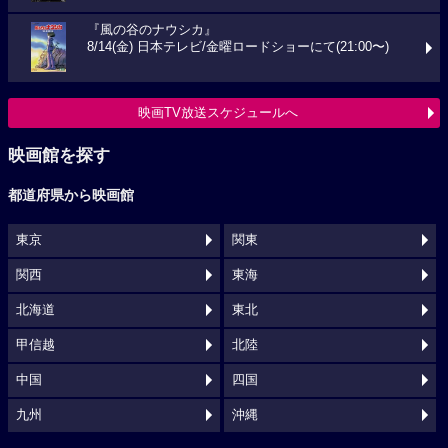
『風の谷のナウシカ』
8/14(金) 日本テレビ/金曜ロードショーにて(21:00〜)
映画TV放送スケジュールへ
映画館を探す
都道府県から映画館
東京
関東
関西
東海
北海道
東北
甲信越
北陸
中国
四国
九州
沖縄