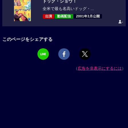
ドッグ・ショウ！
全米で最も名高いドッグ・...
出演
動画配信
2001年3月公開
-
このページをシェアする
（
広告を非表示にするには
）