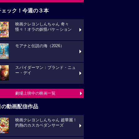
チェック！今週の３本
映画クレヨンしんちゃん 奇々
怪々！オラの妖怪バケ～ション
モアナと伝説の海（2026）
スパイダーマン：ブランド・ニュ
ー・デイ
劇場上映中の映画一覧
目の動画配信作品
映画クレヨンしんちゃん 超華麗！
灼熱のカスカベダンサーズ