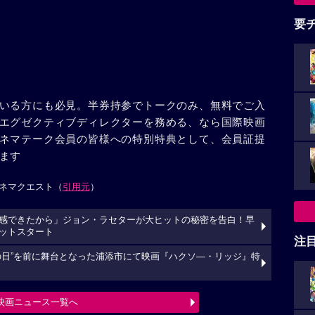
要
いる方にも必見。半券持参でトークのみ、無料でご入
エグゼクティブディレクターを務める、なら国際映画
ネマテーク会員の皆様への特別特典として、会員証提
ます
ネマクエスト（
引用元
）
感できたから」ジョン・ラセターが大ヒットの秘密を告白！早
ヒットスタート
注
の日”を前に舞台となった浦添市にて映画『ハクソ―・リッジ』特
映画ニュース一覧へ