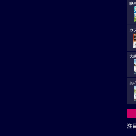
映
カ
大
あ
注