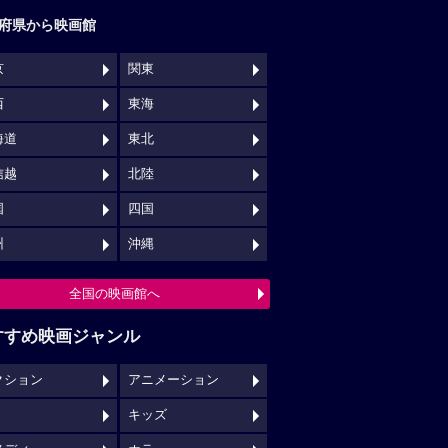
府県から映画館
京
関東
西
東海
海道
東北
信越
北陸
国
四国
州
沖縄
全国の映画館へ
すすめ映画ジャンル
クション
アニメーション
キッズ