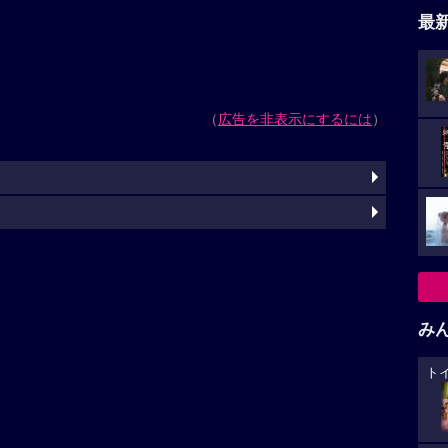
最
（
広告を非表示にするには
）
み
ト