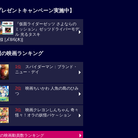
プレゼントキャンペーン実施中】
『仮面ライダーゼッツ さよならの
ミッション』ゼッツドライバーモデ
ル 光るタスキ
様 [〆8/6(木)]
週の映画ランキング
1位
スパイダーマン：ブランド・
ニュー・デイ
2位
映画ちいかわ 人魚の島のひみ
つ
3位
映画クレヨンしんちゃん 奇々
怪々！オラの妖怪バケ～ション
の映画動員数ランキング