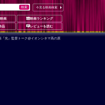
今見る映画検索
の映画
映画ランキング
作品
レビューを読む
画『光』監督トーク@イオンシネマ高の原