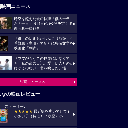
新映画ニュース
時空を超えた愛の軌跡『僕の一年、
君の一日』9月4日(金)公開決定！場
面写真一挙解禁
「鍵」のいまおかしんじ（監督）×
菅野恵（主演）で新たに谷崎文学を
映画化「刺青」
『ママがもうこの世界にいなくて
も 私の命の日記』愛しい人とのか
けがえのない日常を映した、場...
映画ニュースへ
んなの映画レビュー
イ・ストーリー5
★★★★★
最近街を歩いていても
小さい子（特に3、4歳児）がi...