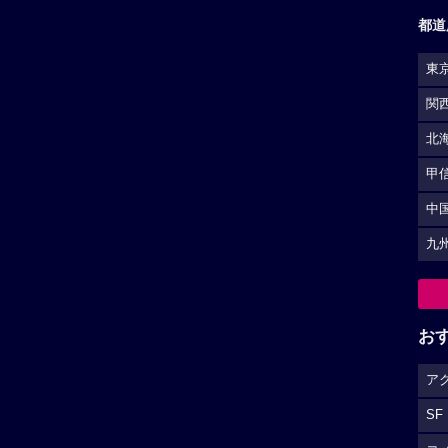
都道
東
関
北
甲
中
九
お
ア
SF