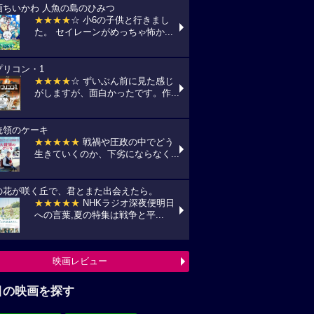
画ちいかわ 人魚の島のひみつ
★★★★
☆ 小6の子供と行きまし
た。 セイレーンがめっちゃ怖か...
プリコン・1
★★★★
☆ ずいぶん前に見た感じ
がしますが、面白かったです。作...
統領のケーキ
★★★★★
戦禍や圧政の中でどう
生きていくのか、下劣にならなく...
の花が咲く丘で、君とまた出会えたら。
★★★★★
NHKラジオ深夜便明日
への言葉,夏の特集は戦争と平...
映画レビュー
目の映画を探す