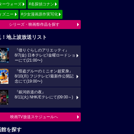
ターウォーズ
#名探偵コナン
ィズニー
#少女漫画原作実写化
シリーズ・映画祭作品を探す
見！地上波放送リスト
『借りぐらしのアリエッティ』
8/7(金) 日本テレビ/金曜ロードショ
ーにて(21:00〜)
『怪盗グルーのミニオン超変身』
8/10(月) フジテレビ/最新作公開記
念にて(19:00〜)
『銀河鉄道の夜』
8/11(火) NHK/Eテレにて(09:00～)
映画TV放送スケジュールへ
画館を探す