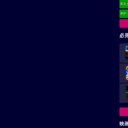
#ス
#デ
必
映