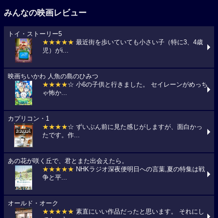
みんなの映画レビュー
トイ・ストーリー5
★★★★★
最近街を歩いていても小さい子（特に3、4歳
児）がi...
映画ちいかわ 人魚の島のひみつ
★★★★
☆ 小6の子供と行きました。 セイレーンがめっち
ゃ怖か...
カプリコン・1
★★★★
☆ ずいぶん前に見た感じがしますが、面白かっ
たです。作...
あの花が咲く丘で、君とまた出会えたら。
★★★★★
NHKラジオ深夜便明日への言葉,夏の特集は戦
争と平...
オールド・オーク
★★★★★
素直にいい作品だったと思います。 それにし