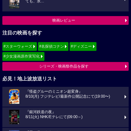
ても、永...
映画レビュー
注目の映画を探す
#スターウォーズ
#名探偵コナン
#ディズニー
#少女漫画原作実写化
シリーズ・映画祭作品を探す
必見！地上波放送リスト
『怪盗グルーのミニオン超変身』
8/10(月) フジテレビ/最新作公開記念にて(19:00〜)
『銀河鉄道の夜』
8/11(火) NHK/Eテレにて(09:00～)