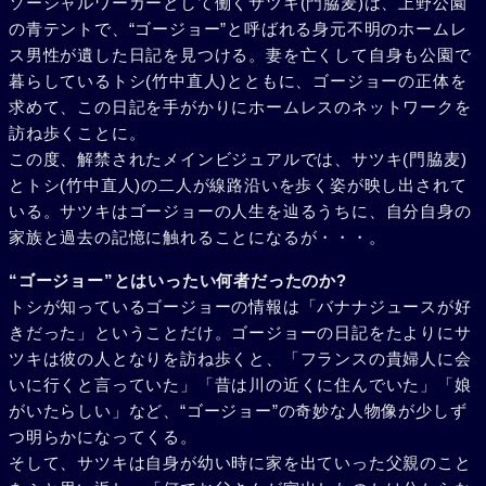
ソーシャルワーカーとして働くサツキ(門脇麦)は、上野公園
の青テントで、“ゴージョー”と呼ばれる身元不明のホームレ
ス男性が遺した日記を見つける。妻を亡くして自身も公園で
暮らしているトシ(竹中直人)とともに、ゴージョーの正体を
求めて、この日記を手がかりにホームレスのネットワークを
訪ね歩くことに。
この度、解禁されたメインビジュアルでは、サツキ(門脇麦)
とトシ(竹中直人)の二人が線路沿いを歩く姿が映し出されて
いる。サツキはゴージョーの人生を辿るうちに、自分自身の
家族と過去の記憶に触れることになるが・・・。
“ゴージョー”とはいったい何者だったのか?
トシが知っているゴージョーの情報は「バナナジュースが好
きだった」ということだけ。ゴージョーの日記をたよりにサ
ツキは彼の人となりを訪ね歩くと、「フランスの貴婦人に会
いに行くと言っていた」「昔は川の近くに住んでいた」「娘
がいたらしい」など、“ゴージョー”の奇妙な人物像が少しず
つ明らかになってくる。
そして、サツキは自身が幼い時に家を出ていった父親のこと