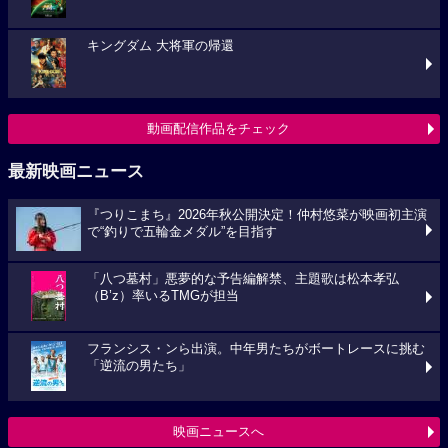
キングダム 大将軍の帰還
動画配信作品をチェック
最新映画ニュース
『つりこまち』2026年秋公開決定！仲村悠菜が映画初主演
で“釣りで五輪金メダル”を目指す
「八つ墓村」悪夢的な予告編解禁、主題歌は松本孝弘
（B’z）率いるTMGが担当
フランシス・ンら出演。中年男たちがボートレースに挑む
「逆流の男たち」
映画ニュースへ