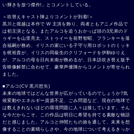
い輝きを放つ傑作!」とコメントしている。
＜吹替えキャスト陣よりコメントが到着!＞
黒川と堀越は本作で W 主演を飾り、両者ともアニメ作品で
は初主演となる。またアルコを追うおかっぱ頭の3兄弟のド
ゥギーを山里亮太、ストゥイーを前野智昭、フランキーを落
合福嗣が務め、イリスの家にいる子守り用ロボットのミッキ
を梶裕貴が、イリスの同級生のクリフォードを伊駒ゆりえ
が、アルコの母を日向未南が務めるが、日本語吹き替え版予
告映像解禁に合わせて、豪華声優陣からコメントが寄せられ
ました。
■アルコ(CV 黒川想矢)
未来の地球ではどんな世界が広がっているのでしょうか?気
候変動やエネルギー資源不足、ごみ問題など、現在の地球で
は数えきれないほどの環境問題に人々は接しています。そん
な今だからこそ、この作品は明日に希望を持てる素敵な物語
だと感じました。アルコと仲間たちの旅を通して、未来を想
像することの素晴らしさや、今の地球について考えるきっか