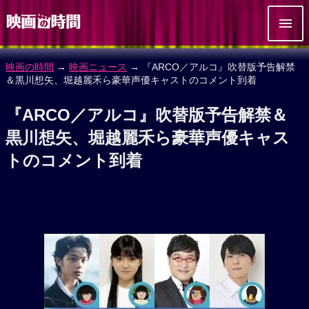
映画の時間
→
映画ニュース
→ 『ARCO／アルコ』吹替版予告解禁
＆黒川想矢、堀越麗禾ら豪華声優キャストのコメント到着
『ARCO／アルコ』吹替版予告解禁＆
黒川想矢、堀越麗禾ら豪華声優キャス
トのコメント到着