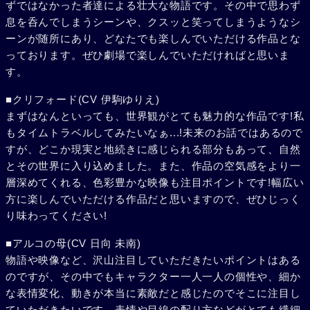
ずではなかった者達による壮大な物語です。その中で思わず
息を呑んでしまうシーンや、クスッと笑ってしまうようなシ
ーンが随所にあり、どなたでも楽しんでいただける作品とな
っております。ぜひ劇場で楽しんでいただければと思いま
す。
■クリフォード(CV 伊駒ゆりえ)
まずはなんといっても、世界観がとても魅力的な作品です!私
もタイムトラベルしてみたいなぁ...!未来のお話ではあるので
すが、どこか現実と地続きに感じられる部分もあって、自然
とその世界に入り込めました。また、作品の空気感をより一
層深めてくれる、色彩豊かな映像も注目ポイントです!幅広い
方に楽しんでいただける作品だと思いますので、ぜひじっく
り味わってください!
■アルコの母(CV 日向 未南)
物語や映像など、沢山注目していただきたいポイントはある
のですが、その中でもキャラクター一人一人の個性や、細か
な表情変化、動きが本当に素敵だと感じたのでそこに注目し
ていただきたいです。表情や目線の配り方などがとても繊細