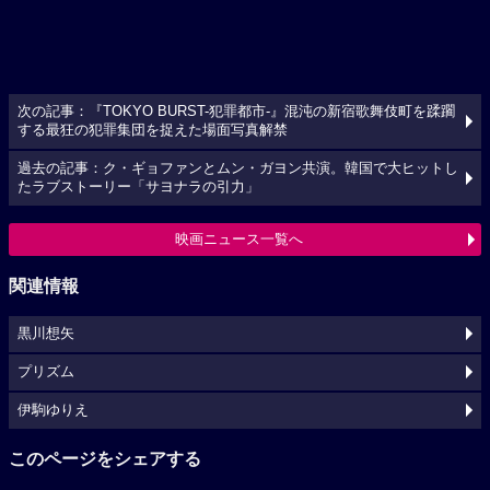
次の記事：『TOKYO BURST-犯罪都市-』混沌の新宿歌舞伎町を蹂躙
する最狂の犯罪集団を捉えた場面写真解禁
過去の記事：ク・ギョファンとムン・ガヨン共演。韓国で大ヒットし
たラブストーリー「サヨナラの引力」
映画ニュース一覧へ
関連情報
黒川想矢
プリズム
伊駒ゆりえ
このページをシェアする