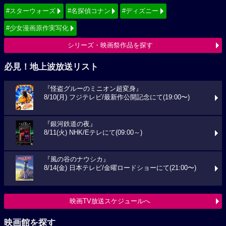
#スターウォーズ
#名探偵コナン
#ディズニー
#少女漫画原作実写化
シリーズ・映画祭作品を探す
必見！地上波放送リスト
『怪盗グルーのミニオン超変身』
8/10(月) フジテレビ/最新作公開記念にて(19:00〜)
『銀河鉄道の夜』
8/11(火) NHK/Eテレにて(09:00～)
『風の谷のナウシカ』
8/14(金) 日本テレビ/金曜ロードショーにて(21:00〜)
映画TV放送スケジュールへ
映画館を探す