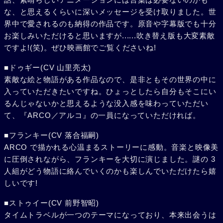
な、と思えるくらいに深いメッセージを受け取りました。世
界中で愛されるのも納得の作品です。原音や字幕版でも十分
お楽しみいただけると思いますが......吹き替え版も大変素敵
ですよ!(笑)。ぜひ映画館でご覧くださいね!
■ドゥギー(CV 山里亮太)
素敵な絵と物語がある作品なので、是非ともその世界の中に
入っていただきたいですね。ひょっとしたら自分もそこにい
るんじゃないかと思えるような没入感を味わっていただい
て、『ARCO／アルコ』の一員になっていただければ。
■フランキー(CV 落合福嗣)
ARCO で描かれる心温まるストーリーに感動。音楽と映像美
に圧倒されながら、フランキーを大切に演じました。謎の 3
人組がどう物語に絡んでいくのかも楽しんでいただけたら嬉
しいです!
■ストゥイー(CV 前野智昭)
タイムトラベルが一つのテーマになっており、本来出会うは