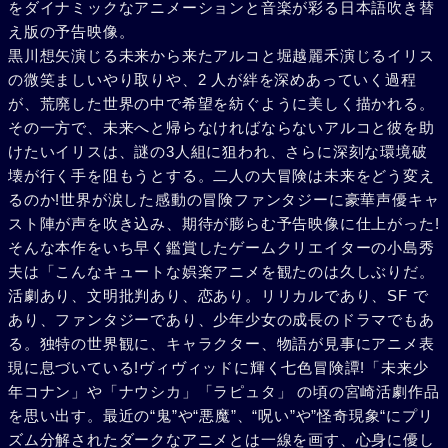
をダイナミックなアニメーションと音楽が彩る日本語吹き替
え版の予告映像。
黒川想矢演じる未来から来たアルコと堀越麗禾演じるイリス
の微笑ましいやり取りや、2 人が絆を深めあっていく過程
が、荒廃した世界の中で希望を紡ぐように美しく描かれる。
その一方で、未来へと帰らなければならないアルコと彼を助
けたいイリスは、謎の3人組に狙われ、さらに深刻な環境破
壊が行く手を阻もうとする。二人の大冒険は未来をどう変え
るのか!世界が涙した感動の冒険ファンタジーに豪華声優キャ
スト陣が声を吹き込み、期待が膨らむ予告映像に仕上がった!
そんな本作をいち早く鑑賞したゲームクリエイターの小島秀
夫は「こんなキュートな娯楽アニメを観たのは久しぶりだ。
活劇あり、文明批判あり、恋あり。リリカルであり、SF で
あり、ファンタジーであり、少年少女の成長のドラマでもあ
る。独特の世界観に、キャラクター、物語が見事にアニメ表
現に息づいている!ヴィヴィッドに輝く七色冒険譚!「未来少
年コナン」や「ナウシカ」「ラピュタ」 の頃の宮崎活劇作品
を思い出す。最近の“鬼”や“悪魔”、“呪い”や”怪奇現象“にプリ
ズム分解されたダークなアニメとは一線を画す、心身に優し