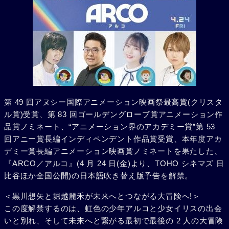
第 49 回アヌシー国際アニメーション映画祭最高賞(クリスタ
ル賞)受賞、第 83 回ゴールデングローブ賞アニメーション作
品賞ノミネート、“アニメーション界のアカデミー賞”第 53
回アニー賞長編インディペンデント作品賞受賞、本年度アカ
デミー賞長編アニメーション映画賞ノミネートを果たした、
『ARCO／アルコ』(4 月 24 日(金)より、TOHO シネマズ 日
比谷ほか全国公開)の日本語吹き替え版予告を解禁。
＜黒川想矢と堀越麗禾が未来へとつながる大冒険へ!＞
この度解禁するのは、虹色の少年アルコと少女イリスの出会
いと別れ、そして未来へと繋がる最初で最後の 2 人の大冒険