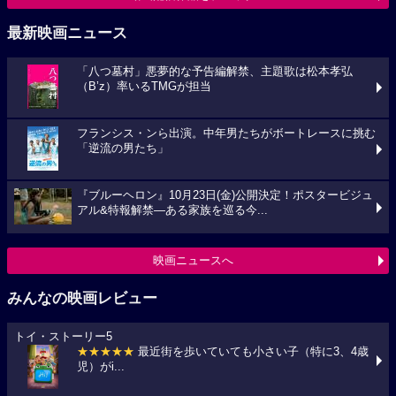
最新映画ニュース
「八つ墓村」悪夢的な予告編解禁、主題歌は松本孝弘
（B’z）率いるTMGが担当
フランシス・ンら出演。中年男たちがボートレースに挑む
「逆流の男たち」
『ブルーヘロン』10月23日(金)公開決定！ポスタービジュ
アル&特報解禁―ある家族を巡る今...
映画ニュースへ
みんなの映画レビュー
トイ・ストーリー5
★★★★★
最近街を歩いていても小さい子（特に3、4歳
児）がi...