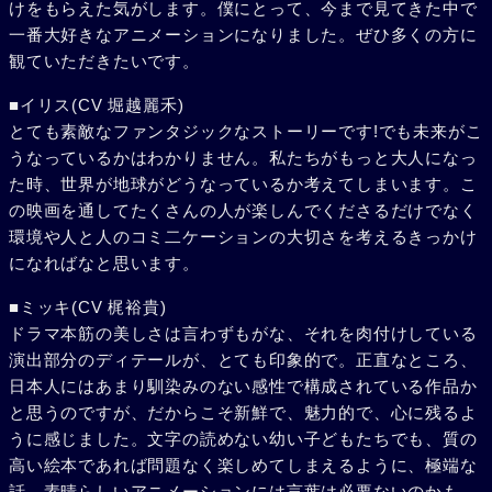
けをもらえた気がします。僕にとって、今まで見てきた中で
一番大好きなアニメーションになりました。ぜひ多くの方に
観ていただきたいです。
■イリス(CV 堀越麗禾)
とても素敵なファンタジックなストーリーです!でも未来がこ
うなっているかはわかりません。私たちがもっと大人になっ
た時、世界が地球がどうなっているか考えてしまいます。こ
の映画を通してたくさんの人が楽しんでくださるだけでなく
環境や人と人のコミ二ケーションの大切さを考えるきっかけ
になればなと思います。
■ミッキ(CV 梶裕貴)
ドラマ本筋の美しさは言わずもがな、それを肉付けしている
演出部分のディテールが、とても印象的で。正直なところ、
日本人にはあまり馴染みのない感性で構成されている作品か
と思うのですが、だからこそ新鮮で、魅力的で、心に残るよ
うに感じました。文字の読めない幼い子どもたちでも、質の
高い絵本であれば問題なく楽しめてしまえるように、極端な
話、素晴らしいアニメーションには言葉は必要ないのかも