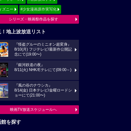
ィズニー
#少女漫画原作実写化
シリーズ・映画祭作品を探す
見！地上波放送リスト
『怪盗グルーのミニオン超変身』
8/10(月) フジテレビ/最新作公開記
念にて(19:00〜)
『銀河鉄道の夜』
8/11(火) NHK/Eテレにて(09:00～)
『風の谷のナウシカ』
8/14(金) 日本テレビ/金曜ロードシ
ョーにて(21:00〜)
映画TV放送スケジュールへ
画館を探す