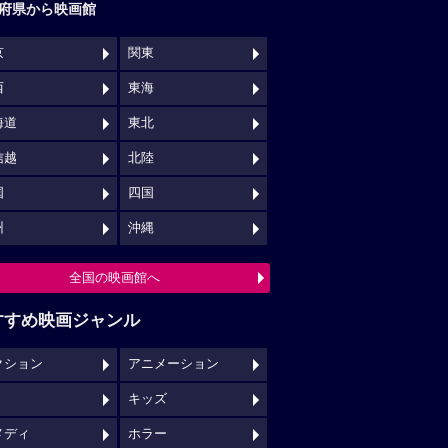
府県から映画館
京
関東
西
東海
海道
東北
信越
北陸
国
四国
州
沖縄
全国の映画館へ
すすめ映画ジャンル
クション
アニメーション
キッズ
メディ
ホラー