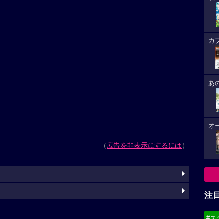
カ
あ
オ
（
広告を非表示にするには
）
注
#ス