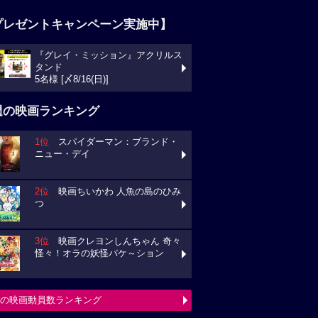
プレゼントキャンペーン実施中】
『グレイ・ミッション』アクリルス
タンド
5名様 [〆8/16(日)]
週の映画ランキング
1位
スパイダーマン：ブランド・
ニュー・デイ
2位
映画ちいかわ 人魚の島のひみ
つ
3位
映画クレヨンしんちゃん 奇々
怪々！オラの妖怪バケ～ション
の映画動員数ランキング