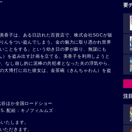
ー
要
美香子は、ある日訪れた百貨店で、株式会社SGCが販
りんをつい盗んでしまう。金の魅力に取り憑かれ世界
いことをする」という幼き日の夢が蘇り、無謀にも
わん）を盗み出す計画を立てる。美香子を利用しようと
や、なし崩し的に泥棒の共犯者となった夫の浮気やら、
の大博打に出た彼女は、金茶碗（きんちゃわん）を盗
注
ズ日比谷ほか全国ロードショー
NERS. 配給：キノフィルムズ
絡いたします。
いただきます。