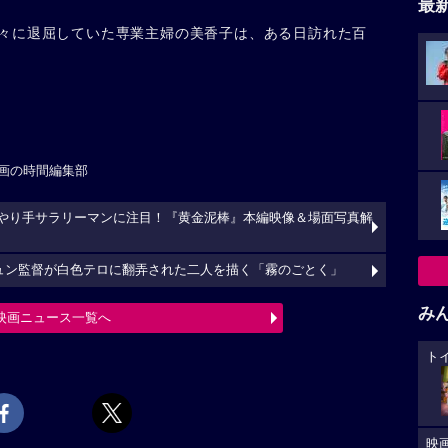
最
々に退屈していた専業主婦の美香子は、ある日訪れた百
画の時間編集部
、やり手サラリーマンに注目！『黄金泥棒』本編映像＆場面写真解
ュン監督が白色テロに翻弄された二人を描く「霧のごとく」
み
映画ニュース一覧へ
ト
映