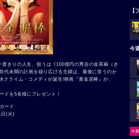
【
今
一度きりの人生、狙うは《100億円の秀吉の金茶碗（き
見て前代未聞の計画を繰り広げる主婦は、最後に笑うのか
痛快クライム・コメディが誕生!映画『黄金泥棒』が、
ードを5名様にプレゼント！
カード
日(火)
今週