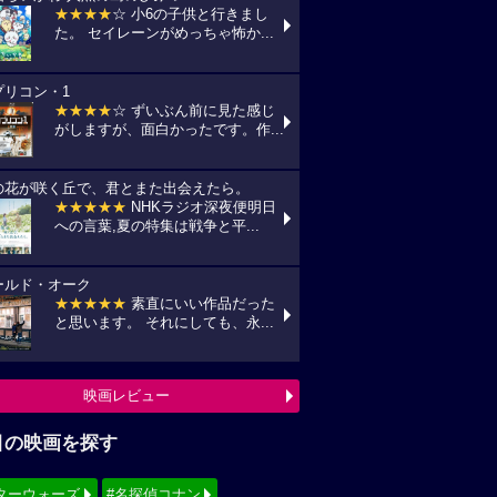
★★★★
☆ 小6の子供と行きまし
た。 セイレーンがめっちゃ怖か...
プリコン・1
★★★★
☆ ずいぶん前に見た感じ
がしますが、面白かったです。作...
の花が咲く丘で、君とまた出会えたら。
★★★★★
NHKラジオ深夜便明日
への言葉,夏の特集は戦争と平...
ールド・オーク
★★★★★
素直にいい作品だった
と思います。 それにしても、永...
映画レビュー
目の映画を探す
ターウォーズ
#名探偵コナン