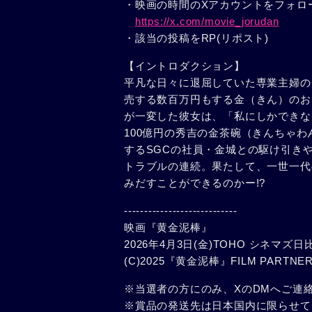
・映画の時間のXアカウントをフォロ
https://x.com/movie_jorudan
・該当の投稿をRP(リポスト)
【イントロダクション】
平凡な日々に退屈していた専業主婦の
売する数百万円もする金（きん）のお
が一変した彼女は、「私にしかできな
100億円の秀吉の金茶碗（きんちゃ
するSGCの社員・金城との駆け引き
トラブルの連続。果たして、一世一代
みだすことができるのかー!?
----------------------------
映画『黄金泥棒』
2026年4月3日(金)TOHO シネマ
(C)2025『黄金泥棒』FILM PART
※当選者の方にのみ、XのDMへご連
※賞品の発送先は日本国内に限らせて