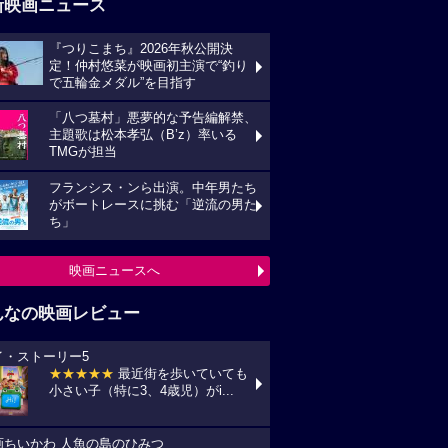
新映画ニュース
『つりこまち』2026年秋公開決
定！仲村悠菜が映画初主演で“釣り
で五輪金メダル”を目指す
「八つ墓村」悪夢的な予告編解禁、
主題歌は松本孝弘（B’z）率いる
TMGが担当
フランシス・ンら出演。中年男たち
がボートレースに挑む「逆流の男た
ち」
映画ニュースへ
んなの映画レビュー
イ・ストーリー5
★★★★★
最近街を歩いていても
小さい子（特に3、4歳児）がi...
画ちいかわ 人魚の島のひみつ