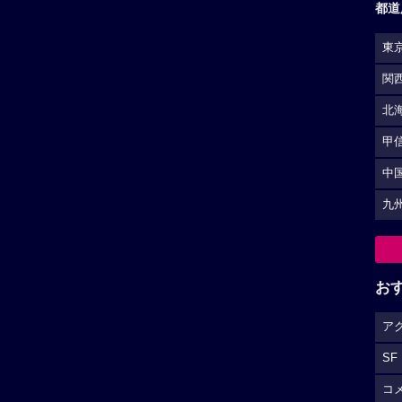
都道
東
関
北
甲
中
九
お
ア
SF
コ