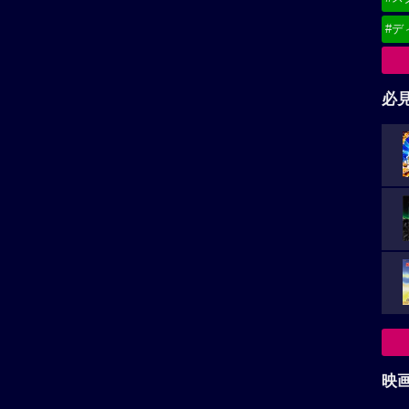
#デ
必
映