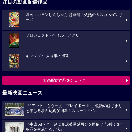
注目の動画配信作品
映画クレヨンしんちゃん 超華麗！灼熱のカスカベダンサ
ーズ
プロジェクト・ヘイル・メアリー
キングダム 大将軍の帰還
動画配信作品をチェック
最新映画ニュース
『4アウト ─もう一度、プレイボール─』物語のはじまり
を感じる場面写真が到着！スポーツイベ...
＜生成 AI＞と一緒に完成披露試写会を開催!?『5秒で完全
犯罪を生成する方法』