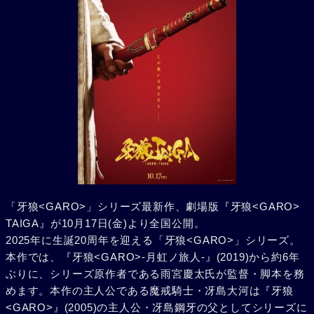
「牙狼<GARO>」シリーズ最新作、劇場版『牙狼<GARO>
TAIGA』が10月17日(金)より全国公開。
2025年に生誕20周年を迎える「牙狼<GARO>」シリーズ。
本作では、『牙狼<GARO>-月虹ノ旅人-』(2019)から約6年
ぶりに、シリーズ原作者である雨宮慶太氏が監督・脚本を務
めます。本作の主人公である魔戒騎士・冴島大河は『牙狼
<GARO>』(2005)の主人公・冴島鋼牙の父としてシリーズに