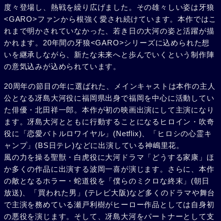
度々登場し、熱戦を繰り広げました。その雄々しい姿は牙狼
<GARO>ファンから根強く愛され続けています。本作ではこ
れまで明かされていなかった、若き日の大河の姿と活躍が描
かれます。20年間の牙狼<GARO>シリーズに込められた想
いを継承しながら、新たな未来へと歩んでいくという制作陣
の意気込みが込められています。
20周年の節目の年に選ばれた、メインキャストは本作の主人
公となる冴島大河役に福岡県出身で福岡を中心に活動してい
た俳優・北田祥一郎。本作が初の映画出演にして主演になり
ます。冴島大河とともに行動することになるヒロイン・吹奇
役に「恋愛バトルロワイヤル」(Netflix)、「ヒロシの心霊キ
ャンプ」(BS日テレ)などに出演している神嶋里花。
風の力を操る聖獣・白虎役に大河ドラマ「どうする家康」ほ
か多くの作品に出演する波岡一喜が演じます。さらに、本作
の敵となるホラー・蛇道役を「僕らのミクロな終末」(朝日
放送)、「買われた男」(テレビ大阪)など多くのドラマや舞台
で主演を務めている瀬戸利樹がヒーロー作品としては自身初
の悪役を演じます。そして、冴島大河をパートナーとして支