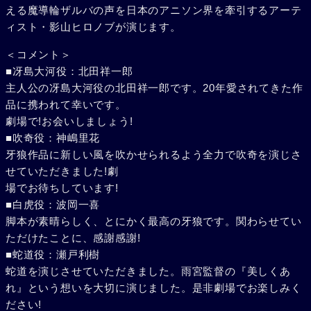
える魔導輪ザルバの声を日本のアニソン界を牽引するアーテ
ィスト・影山ヒロノブが演じます。
＜コメント＞
■冴島大河役：北田祥一郎
主人公の冴島大河役の北田祥一郎です。20年愛されてきた作
品に携われて幸いです。
劇場で!お会いしましょう!
■吹奇役：神嶋里花
牙狼作品に新しい風を吹かせられるよう全力で吹奇を演じさ
せていただきました!劇
場でお待ちしています!
■白虎役：波岡一喜
脚本が素晴らしく、とにかく最高の牙狼です。関わらせてい
ただけたことに、感謝感謝!
■蛇道役：瀬戸利樹
蛇道を演じさせていただきました。雨宮監督の『美しくあ
れ』という想いを大切に演じました。是非劇場でお楽しみく
ださい!