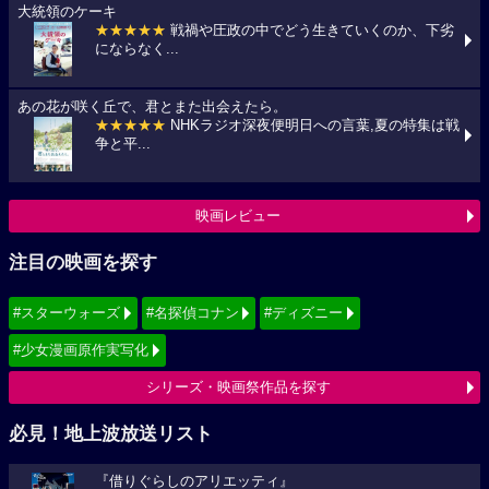
大統領のケーキ
★★★★★
戦禍や圧政の中でどう生きていくのか、下劣
にならなく...
あの花が咲く丘で、君とまた出会えたら。
★★★★★
NHKラジオ深夜便明日への言葉,夏の特集は戦
争と平...
映画レビュー
注目の映画を探す
#スターウォーズ
#名探偵コナン
#ディズニー
#少女漫画原作実写化
シリーズ・映画祭作品を探す
必見！地上波放送リスト
『借りぐらしのアリエッティ』