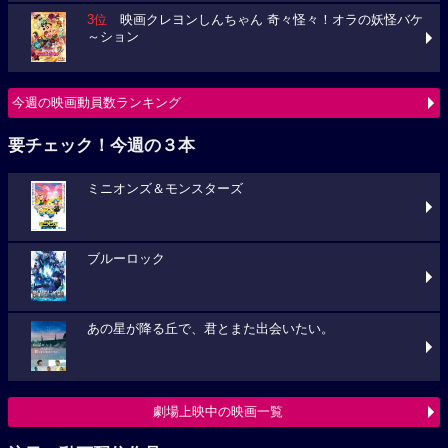
3位
映画クレヨンしんちゃん 奇々怪々！オラの妖怪バケ
～ション
今週の映画動員数ランキング
要チェック！今週の３本
ミニオンズ＆モンスターズ
ブルーロック
あの星が降る丘で、君とまた出会いたい。
劇場上映中の映画一覧