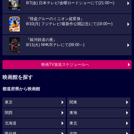
8/7(金) 日本テレビ/金曜ロードショーにて(21:00〜)
『怪盗グルーのミニオン超変身』
8/10(月) フジテレビ/最新作公開記念にて(19:00〜)
『銀河鉄道の夜』
8/11(火) NHK/Eテレにて(09:00～)
映画TV放送スケジュールへ
映画館を探す
都道府県から映画館
東京
関東
関西
東海
北海道
東北
甲信越
北陸