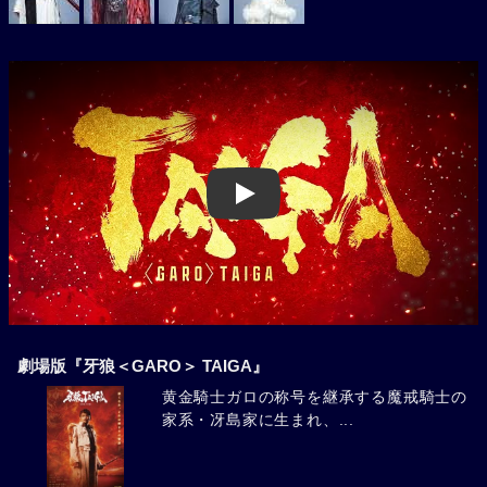
Play
劇場版『牙狼＜GARO＞ TAIGA』
黄金騎士ガロの称号を継承する魔戒騎士の
家系・冴島家に生まれ、...