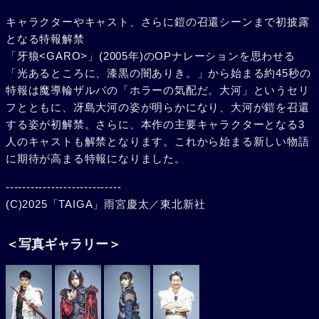
キャラクターやキャスト、さらに鎧の召還シーンまで初披露
となる特報解禁
「牙狼<GARO>」(2005年)のOPナレーションを思わせる
「光あるところに、漆黒の闇ありき。」から始まる約45秒の
特報は魔導輪ザルバの「ホラーの気配だ。大河」というセリ
フとともに、冴島大河の姿が明らかになり、大河が鎧を召還
する姿が初解禁。さらに、本作の主要キャラクターとなる3
人のキャストも解禁となります。これから始まる新しい物語
に期待が高まる特報になりました。
----------------------------
(C)2025「TAIGA」雨宮慶太／東北新社
＜写真ギャラリー＞