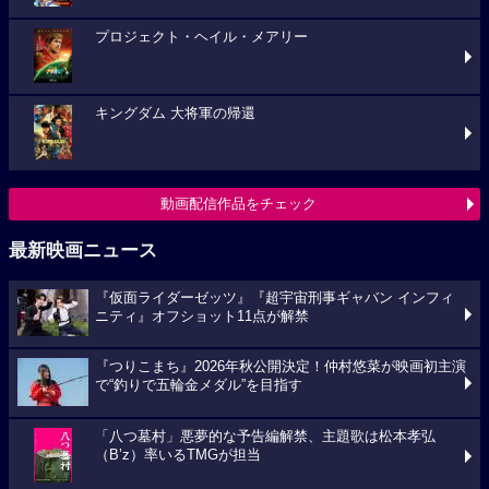
プロジェクト・ヘイル・メアリー
キングダム 大将軍の帰還
動画配信作品をチェック
最新映画ニュース
『仮面ライダーゼッツ』『超宇宙刑事ギャバン インフィ
ニティ』オフショット11点が解禁
『つりこまち』2026年秋公開決定！仲村悠菜が映画初主演
で“釣りで五輪金メダル”を目指す
「八つ墓村」悪夢的な予告編解禁、主題歌は松本孝弘
（B’z）率いるTMGが担当