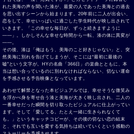
れた美海の声を聞いた湊が、最愛の人であった美海との過去
を思い出すシーンから始まります。20年前に二人が出会い、
恋をして、幸せいっぱいに過ごした学生時代が映し出されて
いきます。「この幸せな毎日が、ずっと続きますように
――」。しかしそんな幸せな時間から一転、湊の体に異変が
――。
その後、湊は「俺はもう、美海のこと好きじゃない」と、突
然美海に別れを告げてしまうが、そこには“最初に最後の
嘘”という文字が。HYの名曲「366日」の楽曲とともに、本
当は想い合っているのに別れなければならない、切ない運命
を予感させる予告映像となっています。
あわせて解禁となった本ビジュアルでは、幸せそうな微笑み
を浮かべ身を寄せ合う湊と美海が大きく映し出され、二人の
一番幸せだった瞬間を切り取ったビジュアルに仕上がってい
ます。そして「愛してる。たとえ一緒に生きられなくて
も。」というキャッチコピーが、その後の切ない恋の結末
と、それでも互いを愛する気持ちは続いていくという感動の
ストーリーを予感させます。