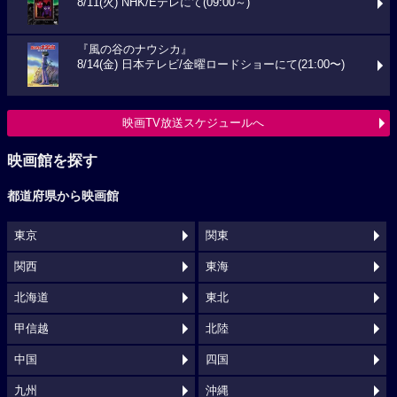
8/11(火) NHK/Eテレにて(09:00～)
『風の谷のナウシカ』
8/14(金) 日本テレビ/金曜ロードショーにて(21:00〜)
映画TV放送スケジュールへ
映画館を探す
都道府県から映画館
東京
関東
関西
東海
北海道
東北
甲信越
北陸
中国
四国
九州
沖縄