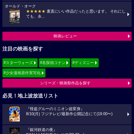
オールド・オーク
★★★★★
素直にいい作品だったと思います。 それにし
ても、永...
映画レビュー
注目の映画を探す
#スターウォーズ
#名探偵コナン
#ディズニー
#少女漫画原作実写化
シリーズ・映画祭作品を探す
必見！地上波放送リスト
『怪盗グルーのミニオン超変身』
8/10(月) フジテレビ/最新作公開記念にて(19:00〜)
『銀河鉄道の夜』