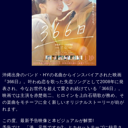
沖縄出身のバンド・HYの名曲からインスパイアされた映画
『366日』。叶わぬ恋を歌った失恋ソングとして2008年に発
表され、今なお世代を超えて愛され続けている「366日」。
映画では主演を赤楚衛二、ヒロインを上白石萌歌が務め、そ
の楽曲をモチーフに全く新しいオリジナルストーリーが紡が
れます。
この度、最新予告映像と本ビジュアルが解禁!
予告では、「湊、元気ですか?」とカセットテープに録音さ