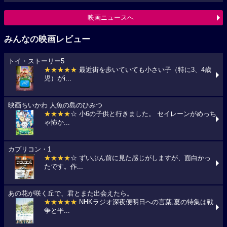
映画ニュースへ
みんなの映画レビュー
トイ・ストーリー5
★★★★★
最近街を歩いていても小さい子（特に3、4歳
児）がi...
映画ちいかわ 人魚の島のひみつ
★★★★
☆ 小6の子供と行きました。 セイレーンがめっち
ゃ怖か...
カプリコン・1
★★★★
☆ ずいぶん前に見た感じがしますが、面白かっ
たです。作...
あの花が咲く丘で、君とまた出会えたら。
★★★★★
NHKラジオ深夜便明日への言葉,夏の特集は戦
争と平...