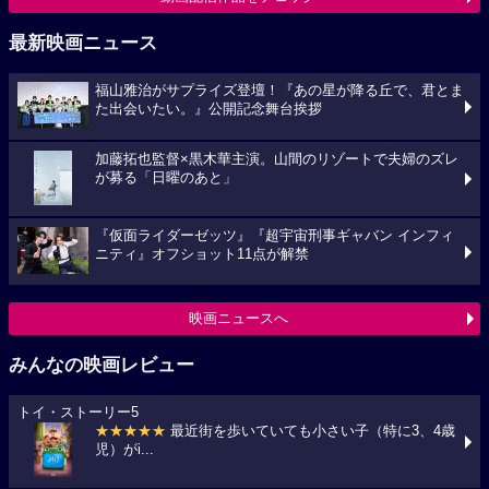
最新映画ニュース
福山雅治がサプライズ登壇！『あの星が降る丘で、君とま
た出会いたい。』公開記念舞台挨拶
加藤拓也監督×黒木華主演。山間のリゾートで夫婦のズレ
が募る「日曜のあと」
『仮面ライダーゼッツ』『超宇宙刑事ギャバン インフィ
ニティ』オフショット11点が解禁
映画ニュースへ
みんなの映画レビュー
トイ・ストーリー5
★★★★★
最近街を歩いていても小さい子（特に3、4歳
児）がi...