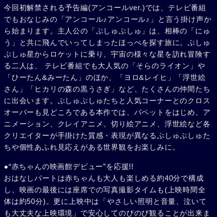
今回初解禁される予告編(アンコールver.)では、テレビ番組
でもおなじみの「アンコール♪アンコール♪」と言う掛け声か
ら始まります。主人公の「ぷしゅぷしゅ」は、相棒の「にゅ
う」と共に飛んでいってしまったほっぺを探す旅に。ぷしゅ
ぷしゅ星からロケットに乗り、宇宙の様々な星を訪れ冒険す
る二人は、 テレビ番組でも大人気の「そらのライオン」や
「ひーたん&みーたん」のほか、「ヨロ&レイヒ」「浮世絵
さん」「ヒカリの森の黒うさぎ」など、たくさんの仲間たち
に出会います。ぷしゅぷしゅたちと人気コーナーとのクロス
オーバーも見どころである本作では、パペットをはじめ、ア
ニメーション、クレイアニメ、切り絵アニメ、浮世絵など各
クリエイターが手掛けた質感・表現が異なるぷしゅぷしゅた
ちや個性あふれ見応えがある世界観をお楽しみに。
●“赤ちゃんの映画館デビュー”を応援!!
おはなしパートは赤ちゃんも大人も楽しめる約40分で構成
し、映画の最後には座席での写真撮影タイムも(上映時間全
体は約50分)。更に上映中は「やさしい照明と音量、泣いて
も大丈夫な上映環境」で安心してのびのび観ることが出来ま