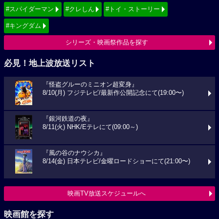
#スパイダーマン
#クレしん
#トイ・ストーリー
#キングダム
シリーズ・映画祭作品を探す
必見！地上波放送リスト
『怪盗グルーのミニオン超変身』
8/10(月) フジテレビ/最新作公開記念にて(19:00〜)
『銀河鉄道の夜』
8/11(火) NHK/Eテレにて(09:00～)
『風の谷のナウシカ』
8/14(金) 日本テレビ/金曜ロードショーにて(21:00〜)
映画TV放送スケジュールへ
映画館を探す