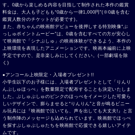
す。0歳から楽しめる内容を目指して制作された本作の鑑賞
料金は、大人も子どもも“0歳から一律1,000円”(※0歳を含む
鑑賞人数分のチケットが必要です)。
また、赤ちゃんの映画館デビューを後押しする特別映像“ぷ
っしゅポイントムービー”は、0歳を含むすべての方が安心し
て映画館で「シナぷしゅ」の映画体験ができるよう、本作の
上映環境を表現したアニメーションです。映画本編前に上映
予定ですので、是非楽しみにしてください。(一部劇場を除
く)
●アンコール上映限定・入場者プレゼント!!
小学生以下のお子様には、入場者プレゼントとして「りんり
んぷしゅほっぺ」を数量限定で配布することも決定いたしま
した。ぷしゅぷしゅのピンクのほっぺをイメージした可愛ら
しいデザインで、膨らませると“りんりん”と音が鳴るビニー
ル玩具には『映画館で泣いても、声を出しても大丈夫!』と言
う制作陣のメッセージも込められています。映画館でほっぺ
を探すぷしゅぷしゅたちを映画館で応援できる嬉しいアイテ
ムです。