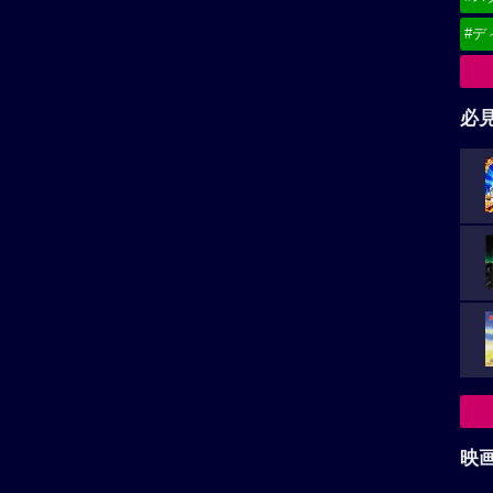
#デ
必
映