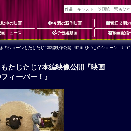
上映中の映画
今週の新作映画
近日公開
映画ニュース
予告編動画
動画配信
きのショーンもたじたじ?本編映像公開『映画 ひつじのショーン UF
もたじたじ?本編映像公開『映画
Oフィーバー！』