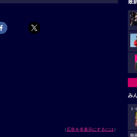
最
み
ト
（
広告を非表示にするには
）
映