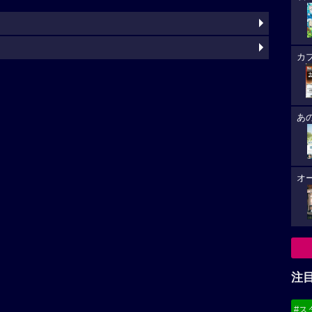
カ
あ
オ
注
#ス