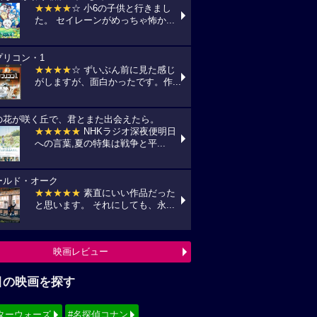
★★★★
☆ 小6の子供と行きまし
た。 セイレーンがめっちゃ怖か...
プリコン・1
★★★★
☆ ずいぶん前に見た感じ
がしますが、面白かったです。作...
の花が咲く丘で、君とまた出会えたら。
★★★★★
NHKラジオ深夜便明日
への言葉,夏の特集は戦争と平...
ールド・オーク
★★★★★
素直にいい作品だった
と思います。 それにしても、永...
映画レビュー
目の映画を探す
ターウォーズ
#名探偵コナン