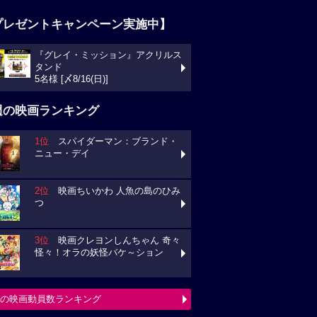
プレゼントキャンペーン実施中】
『グレイ・ミッション』アクリルス
タンド
5名様 [〆8/16(日)]
週の映画ランキング
1位
スパイダーマン：ブランド・
ニュー・デイ
2位
映画ちいかわ 人魚の島のひみ
つ
3位
映画クレヨンしんちゃん 奇々
怪々！オラの妖怪バケ～ション
の映画動員数ランキング