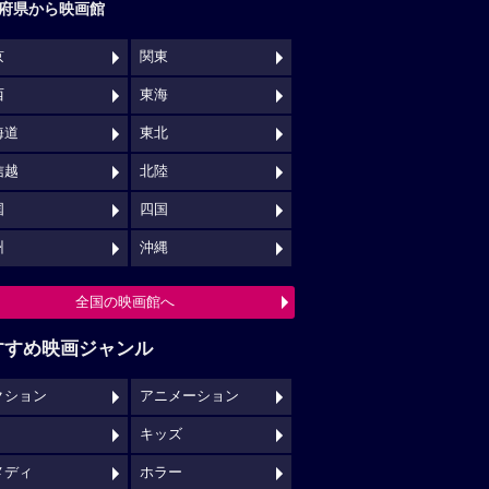
府県から映画館
京
関東
西
東海
海道
東北
信越
北陸
国
四国
州
沖縄
全国の映画館へ
すすめ映画ジャンル
クション
アニメーション
キッズ
メディ
ホラー