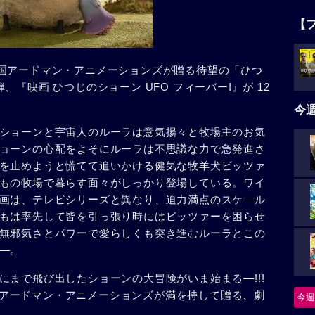
【
国アードマン・アニメーションズが贈る待望の「ひつ
『映画 ひつじのショーン UFO フィーバー!』が 12
今
ショーンと宇宙人のルーラは意気揚々と牧場主のお気
ョーンの心配をよそにルーラは不思議な力で急発進さ
を止めようと慌てて追いかける健気な牧羊犬ビッツァ
もの牧場で暮らす面々がしっかり登場している。ワイ
画は、テレビシリーズと異なり、迫力満点のスケ―ル
もは率先して皆を引っ張り時にはビッツァーを困らせ
無邪気さとパワーで愛らしくも突き進むルーラとこの
―。
にまで飛び出したショーンの大冒険がいま始まる―!!!
迎えるアードマン・アニメーションズが満を持して贈る、劇
今週