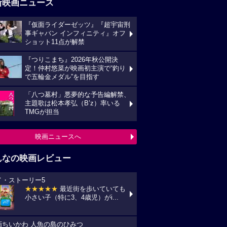
新映画ニュース
『仮面ライダーゼッツ』『超宇宙刑
事ギャバン インフィニティ』オフ
ショット11点が解禁
『つりこまち』2026年秋公開決
定！仲村悠菜が映画初主演で“釣り
で五輪金メダル”を目指す
「八つ墓村」悪夢的な予告編解禁、
主題歌は松本孝弘（B’z）率いる
TMGが担当
映画ニュースへ
んなの映画レビュー
イ・ストーリー5
★★★★★
最近街を歩いていても
小さい子（特に3、4歳児）がi...
画ちいかわ 人魚の島のひみつ