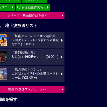
ィズニー
#少女漫画原作実写化
シリーズ・映画祭作品を探す
見！地上波放送リスト
『怪盗グルーのミニオン超変身』
8/10(月) フジテレビ/最新作公開記
念にて(19:00〜)
『銀河鉄道の夜』
8/11(火) NHK/Eテレにて(09:00～)
『風の谷のナウシカ』
8/14(金) 日本テレビ/金曜ロードシ
ョーにて(21:00〜)
映画TV放送スケジュールへ
画館を探す