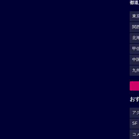
都道
東
関
北
甲
中
九
お
ア
SF
コ