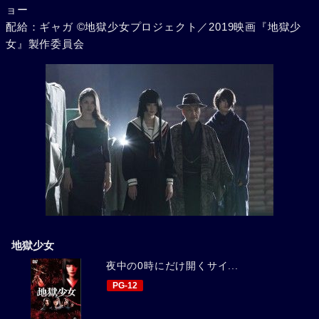
ョー
配給：ギャガ ©地獄少女プロジェクト／2019映画『地獄少
女』製作委員会
地獄少女
夜中の0時にだけ開くサイ...
PG-12