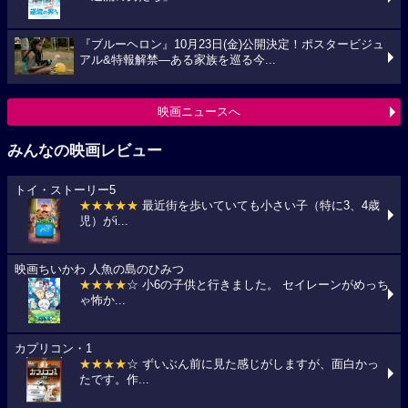
『ブルーヘロン』10月23日(金)公開決定！ポスタービジュ
アル&特報解禁―ある家族を巡る今...
映画ニュースへ
みんなの映画レビュー
トイ・ストーリー5
★★★★★
最近街を歩いていても小さい子（特に3、4歳
児）がi...
映画ちいかわ 人魚の島のひみつ
★★★★
☆ 小6の子供と行きました。 セイレーンがめっち
ゃ怖か...
カプリコン・1
★★★★
☆ ずいぶん前に見た感じがしますが、面白かっ
たです。作...