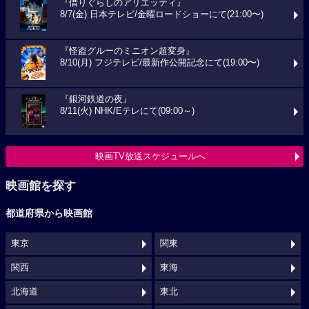
『借りぐらしのアリエッティ』
8/7(金) 日本テレビ/金曜ロードショーにて(21:00〜)
『怪盗グルーのミニオン超変身』
8/10(月) フジテレビ/最新作公開記念にて(19:00〜)
『銀河鉄道の夜』
8/11(火) NHK/Eテレにて(09:00～)
映画TV放送スケジュールへ
映画館を探す
都道府県から映画館
東京
関東
関西
東海
北海道
東北