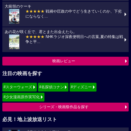
大統領のケーキ
★★★★★
戦禍や圧政の中でどう生きていくのか、下劣
にならなく...
あの花が咲く丘で、君とまた出会えたら。
★★★★★
NHKラジオ深夜便明日への言葉,夏の特集は戦
争と平...
映画レビュー
注目の映画を探す
#スターウォーズ
#名探偵コナン
#ディズニー
#少女漫画原作実写化
シリーズ・映画祭作品を探す
必見！地上波放送リスト