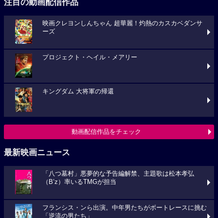
注目の動画配信作品
映画クレヨンしんちゃん 超華麗！灼熱のカスカベダンサ
ーズ
プロジェクト・ヘイル・メアリー
キングダム 大将軍の帰還
動画配信作品をチェック
最新映画ニュース
「八つ墓村」悪夢的な予告編解禁、主題歌は松本孝弘
（B’z）率いるTMGが担当
フランシス・ンら出演。中年男たちがボートレースに挑む
「逆流の男たち」