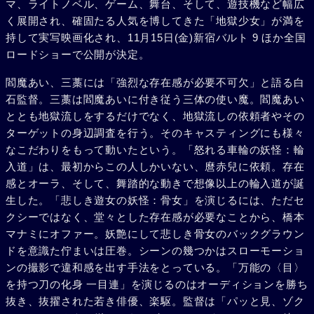
マ、ライトノベル、ゲーム、舞台、そして、遊技機など幅広
く展開され、確固たる人気を博してきた「地獄少女」が満を
持して実写映画化され、11月15日(金)新宿バルト 9 ほか全国
ロードショーで公開が決定。
閻魔あい、三藁には「強烈な存在感が必要不可欠」と語る白
石監督。三藁は閻魔あいに付き従う三体の使い魔。閻魔あい
ととも地獄流しをするだけでなく、地獄流しの依頼者やその
ターゲットの身辺調査を行う。そのキャスティングにも様々
なこだわりをもって動いたという。「怒れる車輪の妖怪：輪
入道」は、最初からこの人しかいない、麿赤兒に依頼。存在
感とオーラ、そして、舞踏的な動きで想像以上の輪入道が誕
生した。「悲しき遊女の妖怪：骨女」を演じるには、ただセ
クシーではなく、堂々とした存在感が必要なことから、橋本
マナミにオファー。妖艶にして悲しき骨女のバックグラウン
ドを意識た佇まいは圧巻。シーンの幾つかはスローモーショ
ンの撮影で違和感を出す手法をとっている。「万能の〈目〉
を持つ刀の化身 一目連」を演じるのはオーディションを勝ち
抜き、抜擢された若き俳優、楽駆。監督は「パッと見、ゾク