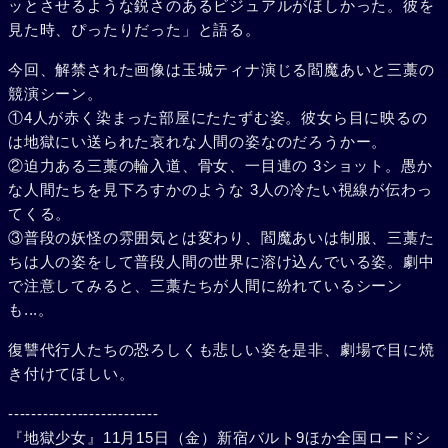
ッとさせるような鋭さのあるビジュアルがほしかった。彼を
見た時、ぴったりだった」と語る。
今回、解禁された画像は玉城ティナ演じる閻魔あいと三藁の
競演シーン。
①4人が赤く染まった部屋にたたずむ姿。彼女ら目に映るの
は地獄にい送られた哀れな人間の姿なのだろうかー。
②迫力ある三藁の輪入道、骨女、一目連の 3ショット。愚か
な人間たちを見下ろすかのような 3人の冷たい視線が伝わっ
てくる。
③普段の妖怪の雰囲気とは変わり、閻魔あいは制服、三藁た
ちは人の姿をして普段人間の世界に溶け込んでいる姿。劇中
で注意してみると、三藁たちが人間に紛れているシーン
も...。
復讐代行人たちの恐ろしくも悲しい姿を是非、劇場で目に焼
き付けてほしい。
--------------------------
『地獄少女』11月15日（金）新宿バルト9ほか全国ロードシ