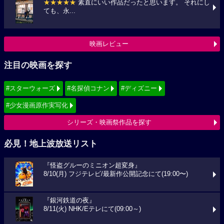
★★★★★
素直にいい作品だったと思います。 それにし
ても、永...
映画レビュー
注目の映画を探す
#スターウォーズ
#名探偵コナン
#ディズニー
#少女漫画原作実写化
シリーズ・映画祭作品を探す
必見！地上波放送リスト
『怪盗グルーのミニオン超変身』
8/10(月) フジテレビ/最新作公開記念にて(19:00〜)
『銀河鉄道の夜』
8/11(火) NHK/Eテレにて(09:00～)