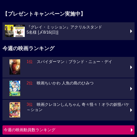
【プレゼントキャンペーン実施中】
『グレイ・ミッション』アクリルスタンド
5名様 [〆8/16(日)]
今週の映画ランキング
1位
スパイダーマン：ブランド・ニュー・デイ
2位
映画ちいかわ 人魚の島のひみつ
3位
映画クレヨンしんちゃん 奇々怪々！オラの妖怪バケ
～ション
今週の映画動員数ランキング