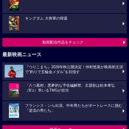
キングダム 大将軍の帰還
動画配信作品をチェック
最新映画ニュース
『つりこまち』2026年秋公開決定！仲村悠菜が映画初主演
で“釣りで五輪金メダル”を目指す
「八つ墓村」悪夢的な予告編解禁、主題歌は松本孝弘
（B’z）率いるTMGが担当
フランシス・ンら出演。中年男たちがボートレースに挑む
「逆流の男たち」