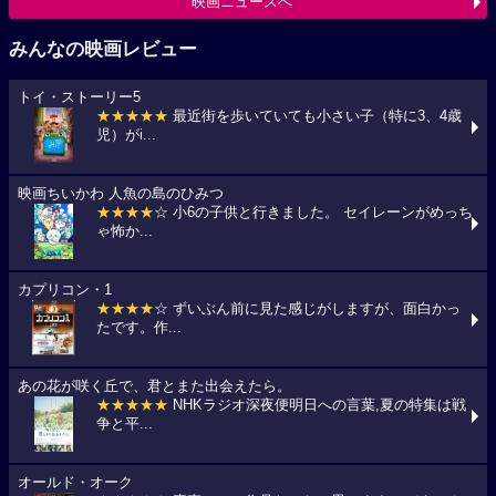
映画ニュースへ
みんなの映画レビュー
トイ・ストーリー5
★★★★★
最近街を歩いていても小さい子（特に3、4歳
児）がi...
映画ちいかわ 人魚の島のひみつ
★★★★
☆ 小6の子供と行きました。 セイレーンがめっち
ゃ怖か...
カプリコン・1
★★★★
☆ ずいぶん前に見た感じがしますが、面白かっ
たです。作...
あの花が咲く丘で、君とまた出会えたら。
★★★★★
NHKラジオ深夜便明日への言葉,夏の特集は戦
争と平...
オールド・オーク