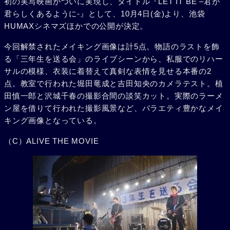
初の実写映画がついに実現し、タイトル『LET IT BE –君が
君らしくあるように-』として、10月4日(金)より、池袋
HUMAXシネマズほかでの公開が決定。
今回解禁されたメイキング画像は計5点。物語のラストを飾
る「三年生を送る会」のライブシーンから、私服でのリハー
サルの模様、衣装に着替えて真剣な表情を見せる本番の2
点。教室で行われた堀田竜成と吉田知央のカメラテスト。植
田慎一郎と沢城千春の撮影合間の談笑カット。実際のラーメ
ン屋を借りて行われた撮影風景など、バラエティ豊かなメイ
キング画像となっている。
（C）ALIVE THE MOVIE