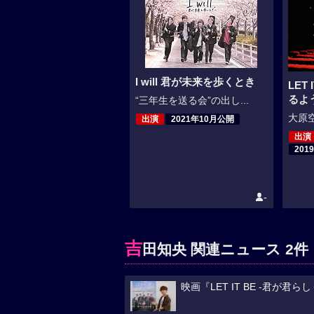
I will 君が未来を歩くとき
LET
るよ
“三年生を送る会”の出し...
大原空
出演
2021年10月公開
出演
201
-
吉
田知央 関連ニュース 2件
映画『LET IT BE -君が