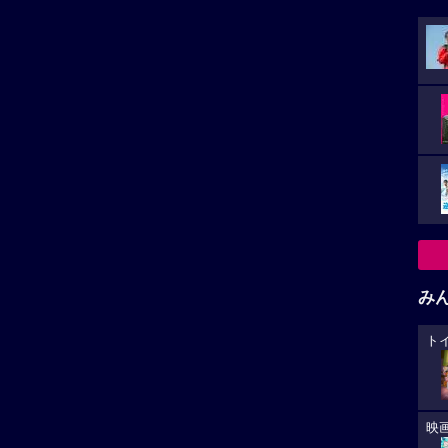
み
ト
映