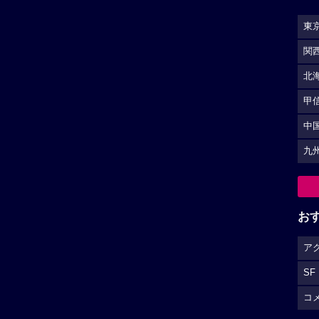
東
関
北
甲
中
九
お
ア
SF
コ