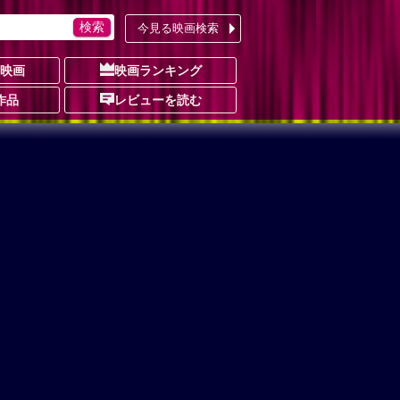
今見る映画検索
の映画
映画ランキング
作品
レビューを読む