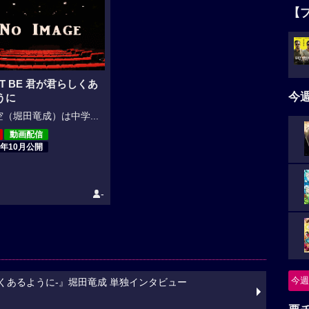
【
 IT BE 君が君らしくあ
今
うに
（堀田竜成）は中学...
動画配信
9年10月公開
-
今週
君らしくあるように-』堀田竜成 単独インタビュー