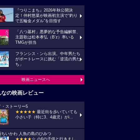
『つりこまち』2026年秋公開決
定！仲村悠菜が映画初主演で“釣り
で五輪金メダル”を目指す
「八つ墓村」悪夢的な予告編解禁、
主題歌は松本孝弘（B’z）率いる
TMGが担当
フランシス・ンら出演。中年男たち
がボートレースに挑む「逆流の男た
ち」
映画ニュースへ
んなの映画レビュー
イ・ストーリー5
★★★★★
最近街を歩いていても
小さい子（特に3、4歳児）がi...
画ちいかわ 人魚の島のひみつ
★★★★
☆ 小6の子供と行きまし