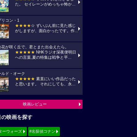
た。 セイレーンがめっちゃ怖か...
プリコン・1
★★★★
☆ ずいぶん前に見た感じ
がしますが、面白かったです。作...
の花が咲く丘で、君とまた出会えたら。
★★★★★
NHKラジオ深夜便明日
への言葉,夏の特集は戦争と平...
ールド・オーク
★★★★★
素直にいい作品だった
と思います。 それにしても、永...
映画レビュー
目の映画を探す
ターウォーズ
#名探偵コナン