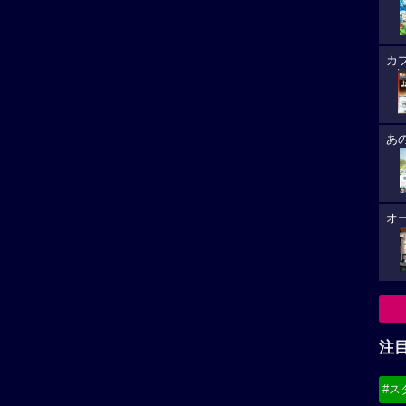
カ
あ
オ
注
#ス