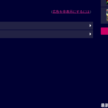
（
広告を非表示にするには
）
最