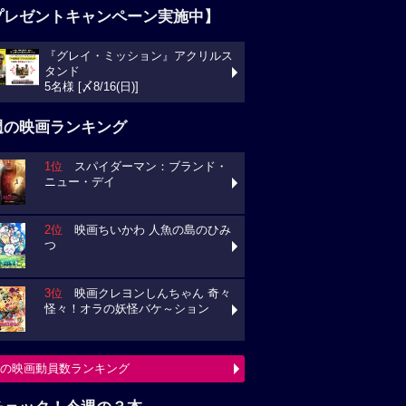
プレゼントキャンペーン実施中】
『グレイ・ミッション』アクリルス
タンド
5名様 [〆8/16(日)]
週の映画ランキング
1位
スパイダーマン：ブランド・
ニュー・デイ
2位
映画ちいかわ 人魚の島のひみ
つ
3位
映画クレヨンしんちゃん 奇々
怪々！オラの妖怪バケ～ション
の映画動員数ランキング