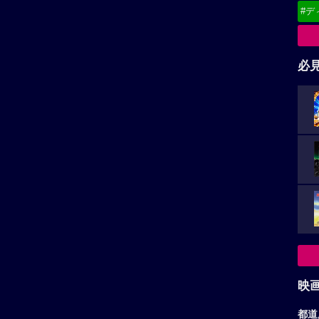
#デ
必
映
都道