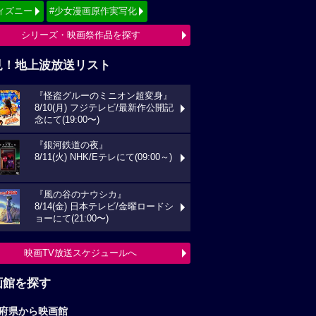
ィズニー
#少女漫画原作実写化
シリーズ・映画祭作品を探す
見！地上波放送リスト
『怪盗グルーのミニオン超変身』
8/10(月) フジテレビ/最新作公開記
念にて(19:00〜)
『銀河鉄道の夜』
8/11(火) NHK/Eテレにて(09:00～)
『風の谷のナウシカ』
8/14(金) 日本テレビ/金曜ロードシ
ョーにて(21:00〜)
映画TV放送スケジュールへ
画館を探す
府県から映画館