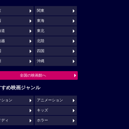
京
関東
西
東海
海道
東北
信越
北陸
国
四国
州
沖縄
全国の映画館へ
すすめ映画ジャンル
クション
アニメーション
キッズ
メディ
ホラー