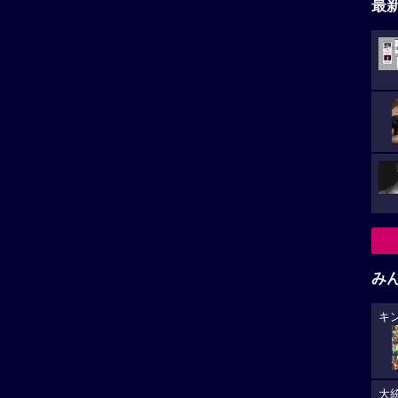
最
み
キ
大