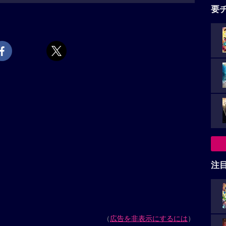
要
注
（
広告を非表示にするには
）