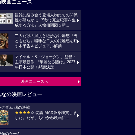
新映画ニュース
複雑に絡み合う登場人物たちの関係
性が明らかに『5秒で完全犯罪を生
成する方法』人物相関図＆新...
二人だけの温度と絶妙な距離感『男
ともだち』曖昧な二人の距離感を映
す本予告＆ビジュアル解禁
マイケル・B・ジョーダン、監督・
主演最新作 『華麗なる賭け』2027
年日本公開！邦題決定
映画ニュースへ
んなの映画レビュー
ングダム 魂の決戦
★★★★
☆ 勿論IMAX版を鑑賞しま
した。だが、ちいかわ映画に...
統領のケーキ