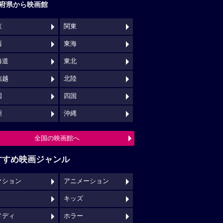
府県から映画館
京
関東
西
東海
海道
東北
信越
北陸
国
四国
州
沖縄
全国の映画館へ
すすめ映画ジャンル
クション
アニメーション
キッズ
メディ
ホラー