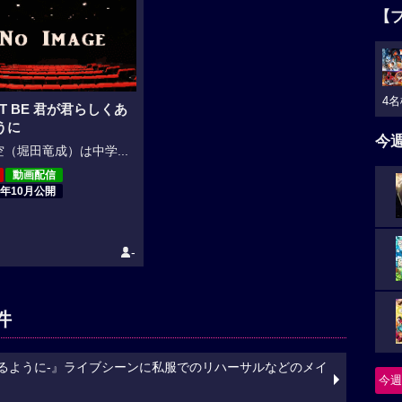
【
4名
 IT BE 君が君らしくあ
うに
今
（堀田竜成）は中学...
動画配信
9年10月公開
-
件
らしくあるように-』ライブシーンに私服でのリハーサルなどのメイ
今週