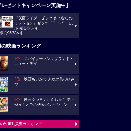
プレゼントキャンペーン実施中】
『仮面ライダーゼッツ さよならの
ミッション』ゼッツドライバーモデ
ル 光るタスキ
様 [〆8/6(木)]
週の映画ランキング
1位
スパイダーマン：ブランド・
ニュー・デイ
2位
映画ちいかわ 人魚の島のひみ
つ
3位
映画クレヨンしんちゃん 奇々
怪々！オラの妖怪バケ～ション
の映画動員数ランキング