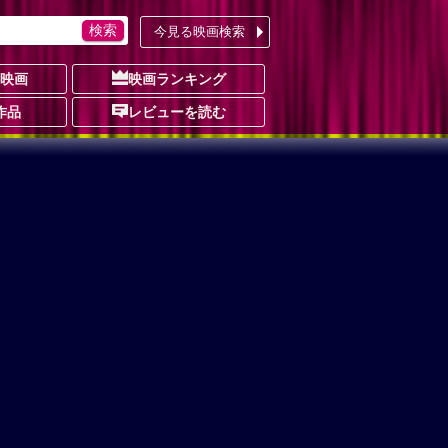
今見る映画検索
の映画
映画ランキング
作品
レビューを読む