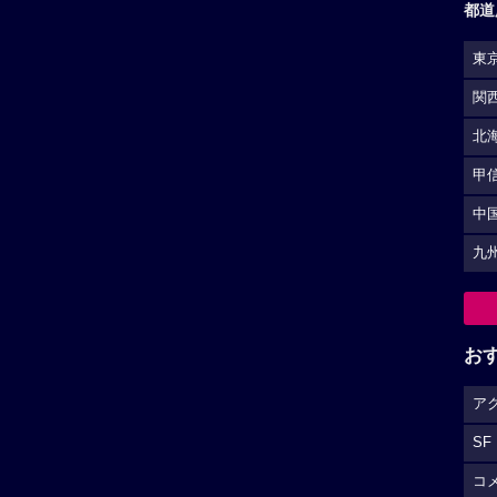
都道
東
関
北
甲
中
九
お
ア
SF
コ