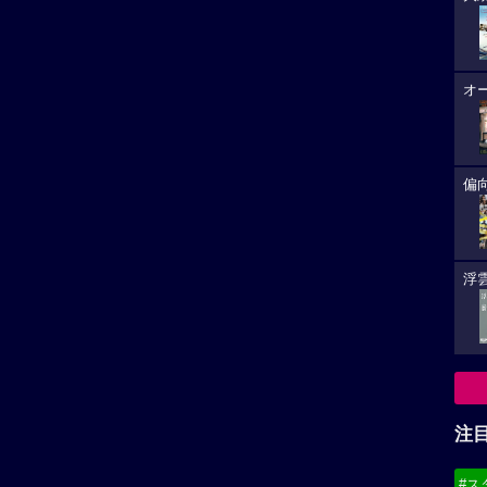
オ
偏
浮雲
注
#ス