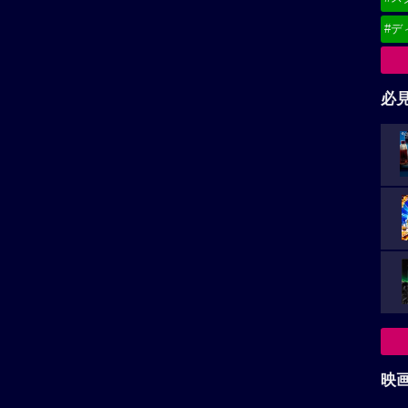
#デ
必
映