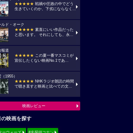
★★★★★
戦禍や圧政の中でどう
生きていくのか、下劣にならなく...
ールド・オーク
★★★★★
素直にいい作品だった
と思います。 それにしても、永...
向報道
★★★★★
この夏一番マスコミが
宣伝したくない映画No.1であ...
（1955）
★★★★★
NHKラジオ朗読の時間
で聴き直すと映画と比べての文...
映画レビュー
目の映画を探す
ターウォーズ
#名探偵コナン