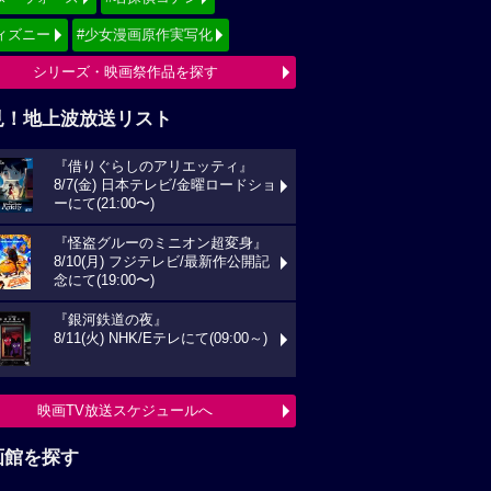
ィズニー
#少女漫画原作実写化
シリーズ・映画祭作品を探す
見！地上波放送リスト
『借りぐらしのアリエッティ』
8/7(金) 日本テレビ/金曜ロードショ
ーにて(21:00〜)
『怪盗グルーのミニオン超変身』
8/10(月) フジテレビ/最新作公開記
念にて(19:00〜)
『銀河鉄道の夜』
8/11(火) NHK/Eテレにて(09:00～)
映画TV放送スケジュールへ
画館を探す