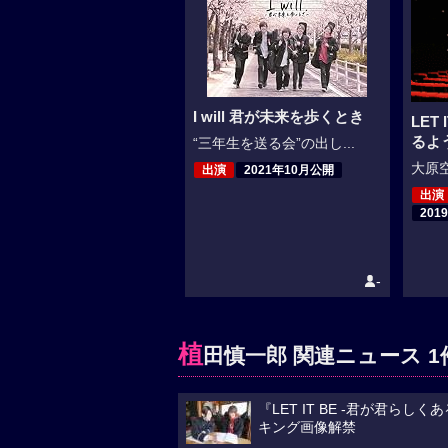
I will 君が未来を歩くとき
LET
るよ
“三年生を送る会”の出し...
大原空
出演
2021年10月公開
出演
201
-
植
田慎一郎 関連ニュース 1
『LET IT BE -君が君
キング画像解禁