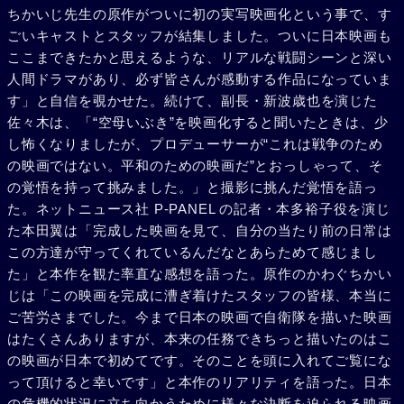
ちかいじ先生の原作がついに初の実写映画化という事で、す
ごいキャストとスタッフが結集しました。ついに日本映画も
ここまできたかと思えるような、リアルな戦闘シーンと深い
人間ドラマがあり、必ず皆さんが感動する作品になっていま
す」と自信を覗かせた。続けて、副長・新波歳也を演じた
佐々木は、「“空母いぶき”を映画化すると聞いたときは、少
し怖くなりましたが、プロデューサーが“これは戦争のため
の映画ではない。平和のための映画だ”とおっしゃって、そ
の覚悟を持って挑みました。」と撮影に挑んだ覚悟を語っ
た。ネットニュース社 P-PANEL の記者・本多裕子役を演じ
た本田翼は「完成した映画を見て、自分の当たり前の日常は
この方達が守ってくれているんだなとあらためて感じまし
た」と本作を観た率直な感想を語った。原作のかわぐちかい
じは「この映画を完成に漕ぎ着けたスタッフの皆様、本当に
ご苦労さまでした。今まで日本の映画で自衛隊を描いた映画
はたくさんありますが、本来の任務できちっと描いたのはこ
の映画が日本で初めてです。そのことを頭に入れてご覧にな
って頂けると幸いです」と本作のリアリティを語った。日本
の危機的状況に立ち向かうために様々な決断を迫られる映画