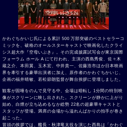
かわぐちかいじ氏による累計 500 万部突破のベストセラーコ
ミックを、破格のオールスターキャストで映画化したクライ
シス超大作『空母いぶき』。その完成披露試写会が東京国際
フォーラム ホール A にて行われ、主演の西島秀俊、佐々木
蔵之介、本田翼、玉木宏、中井貴一、佐藤浩市ほか日本映画
界を牽引する豪華出演者に加え、原作者のかわぐちかいじ、
企画の福井晴敏、若松節朗監督が舞台挨拶に登壇しました。
観客が固唾をのんで見守る中、会場は暗転し 1分間の特別映
像がスクリーンに映し出された。スクリーンが静かに上がり
始め、白煙が立ち込めるなか総勢 22名の超豪華キャストと
スタッフが登場。満席の会場から溢れんばかりの拍手が巻き
起こった。
冒頭の挨拶では、艦長・秋津竜太役を演じた西島は「かわぐ