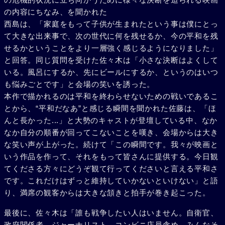
の内容にちなみ、を聞かれた
西島は、「家庭をもって子供が生まれたという事は僕にとっ
て大きな出来事で、次の世代に何を残せるか、今の平和を残
せるかということをより一層強く感じるようになりました」
と回答。同じ質問を受けた佐々木は「小さな決断はよくして
いる。風呂にするか、先にビールにするか、というのはいつ
も悩みごとです」と会場の笑いを誘った。
本作で描かれるのは平和を終わらせないための戦いであるこ
とから、“平和だなあ”と感じる瞬間を聞かれた佐藤は、「ほ
んと長かった...」と大勢のキャストが登壇している中、なか
なか自分の順番が回ってこないことを嘆き、会場からは大き
な笑い声が上がった。続けて「この瞬間です。我々が映画と
いう作品を作って、それをもって皆さんに提供する。今日観
てくださる方々にどうぞ観て行ってくださいと言える平和さ
です。これだけはずっと維持していかないといけない」と語
り、満席の観客からは大きな頷きと拍手が巻き起こった。
最後に、佐々木は「誰も戦争したい人はいません。自衛官、
政府関係者、ジャーナリスト、コンビニ店員含め、みんなそ