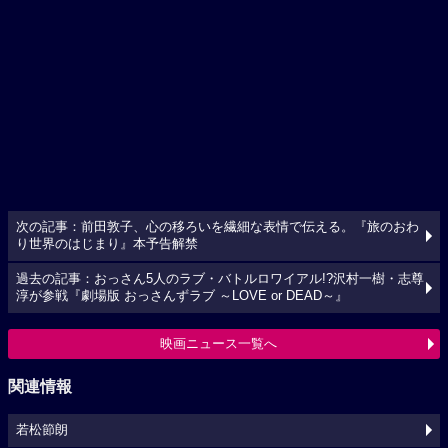
次の記事：前田敦子、心の移ろいを繊細な表情で伝える。『旅のおわ
り世界のはじまり』本予告解禁
過去の記事：おっさん5人のラブ・バトルロワイアル!?沢村一樹・志尊
淳が参戦『劇場版 おっさんずラブ ～LOVE or DEAD～』
映画ニュース一覧へ
関連情報
若松節朗