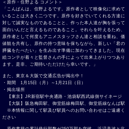
＜原作・住野よる コメント＞
「こんばんは、住野よるです。原作者として映像化に求めて
いることは大きく二つです。原作を好きでいてくれる方達に
対して誠実なものであることと、作った本人達が胸を張って
面白いんだと言えるものであること。それらを叶えるため、
原作者として何度もアニメスタッフさん達と相談を重ね、価
値観を共有し、原作の持つ意味を保ちながら、新しい「君の
膵臓をたべたい」を生み出す準備に加わってきました。現在
絵コンテが着々と監督さんの手によって出来上がりつつあり
ます。是非、ご期待いただけたら幸いです。」
また、東京＆大阪で交通広告が掲出中！
・期間 1月15日（月）～1月21日（日）
・掲出場所
【東京】JR新宿駅中央通路・池袋駅西武線側サイネージ
【大阪】阪急梅田駅、御堂筋線梅田駅、御堂筋線なんば駅
※本情報に関して駅及び駅員へのお問い合わせはご遠慮く
ださい
原作書籍の累計発行部数が250万部を突破、 浜辺美波と北