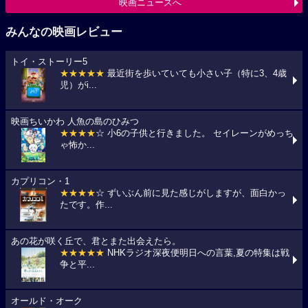
映画ニュースへ
みんなの映画レビュー
トイ・ストーリー5
★★★★★
最近街を歩いていても小さい子（特に3、4歳
児）がi...
映画ちいかわ 人魚の島のひみつ
★★★★
☆ 小6の子供と行きました。 セイレーンがめっち
ゃ怖か...
カプリコン・1
★★★★
☆ ずいぶん前に見た感じがしますが、面白かっ
たです。作...
あの花が咲く丘で、君とまた出会えたら。
★★★★★
NHKラジオ深夜便明日への言葉,夏の特集は戦
争と平...
オールド・オーク