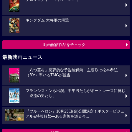
キングダム 大将軍の帰還
動画配信作品をチェック
最新映画ニュース
「八つ墓村」悪夢的な予告編解禁、主題歌は松本孝弘
（B’z）率いるTMGが担当
フランシス・ンら出演。中年男たちがボートレースに挑む
「逆流の男たち」
『ブルーヘロン』10月23日(金)公開決定！ポスタービジュ
アル&特報解禁―ある家族を巡る今...