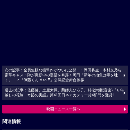
次の記事：全員無様な衝撃作がついに公開！！岡田将生・木村文乃ら
豪華キャスト陣が撮影中の裏話を暴露！岡田「新年の抱負は毒を吐
く」！？『伊藤くん A to E』公開記念舞台挨拶
過去の記事：佐藤健、土屋太鳳、薬師丸ひろ子、村松崇継(音楽)『８年
越しの花嫁 奇跡の実話』第41回日本アカデミー賞4部門を受賞!
映画ニュース一覧へ
関連情報