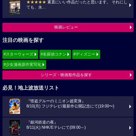
★★★★★
素直にいい作品だったと思います。 それにし
ても、永...
映画レビュー
注目の映画を探す
#スターウォーズ
#名探偵コナン
#ディズニー
#少女漫画原作実写化
シリーズ・映画祭作品を探す
必見！地上波放送リスト
『怪盗グルーのミニオン超変身』
8/10(月) フジテレビ/最新作公開記念にて(19:00〜)
『銀河鉄道の夜』
8/11(火) NHK/Eテレにて(09:00～)