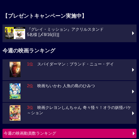
【プレゼントキャンペーン実施中】
『グレイ・ミッション』アクリルスタンド
5名様 [〆8/16(日)]
今週の映画ランキング
1位
スパイダーマン：ブランド・ニュー・デイ
2位
映画ちいかわ 人魚の島のひみつ
3位
映画クレヨンしんちゃん 奇々怪々！オラの妖怪バケ
～ション
今週の映画動員数ランキング