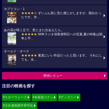
カプリコン・1
★★★★
☆ ずいぶん前に見た感じがしますが、面白かっ
たです。作...
あの花が咲く丘で、君とまた出会えたら。
★★★★★
NHKラジオ深夜便明日への言葉,夏の特集は戦
争と平...
オールド・オーク
★★★★★
素直にいい作品だったと思います。 それにし
ても、永...
映画レビュー
注目の映画を探す
#スターウォーズ
#名探偵コナン
#ディズニー
#少女漫画原作実写化