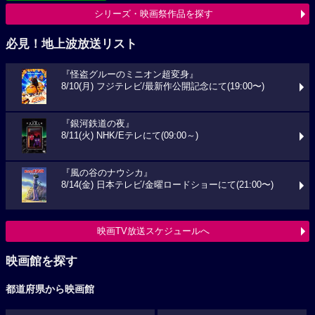
シリーズ・映画祭作品を探す
必見！地上波放送リスト
『怪盗グルーのミニオン超変身』
8/10(月) フジテレビ/最新作公開記念にて(19:00〜)
『銀河鉄道の夜』
8/11(火) NHK/Eテレにて(09:00～)
『風の谷のナウシカ』
8/14(金) 日本テレビ/金曜ロードショーにて(21:00〜)
映画TV放送スケジュールへ
映画館を探す
都道府県から映画館