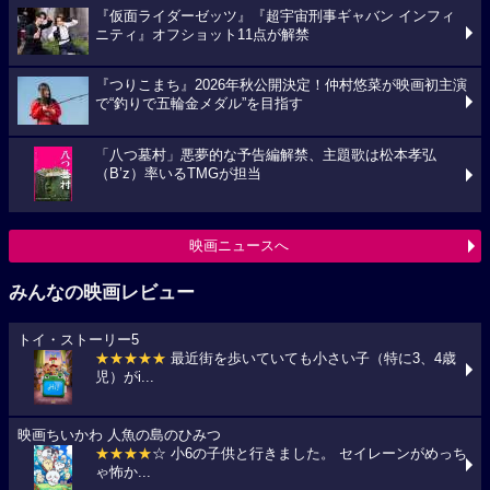
『仮面ライダーゼッツ』『超宇宙刑事ギャバン インフィ
ニティ』オフショット11点が解禁
『つりこまち』2026年秋公開決定！仲村悠菜が映画初主演
で“釣りで五輪金メダル”を目指す
「八つ墓村」悪夢的な予告編解禁、主題歌は松本孝弘
（B’z）率いるTMGが担当
映画ニュースへ
みんなの映画レビュー
トイ・ストーリー5
★★★★★
最近街を歩いていても小さい子（特に3、4歳
児）がi...
映画ちいかわ 人魚の島のひみつ
★★★★
☆ 小6の子供と行きました。 セイレーンがめっち
ゃ怖か...