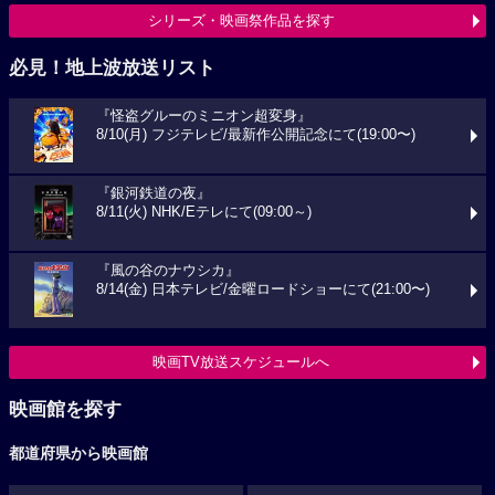
シリーズ・映画祭作品を探す
必見！地上波放送リスト
『怪盗グルーのミニオン超変身』
8/10(月) フジテレビ/最新作公開記念にて(19:00〜)
『銀河鉄道の夜』
8/11(火) NHK/Eテレにて(09:00～)
『風の谷のナウシカ』
8/14(金) 日本テレビ/金曜ロードショーにて(21:00〜)
映画TV放送スケジュールへ
映画館を探す
都道府県から映画館