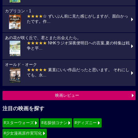
カプリコン・1
★★★★
☆ ずいぶん前に見た感じがしますが、面白かっ
たです。作...
あの花が咲く丘で、君とまた出会えたら。
★★★★★
NHKラジオ深夜便明日への言葉,夏の特集は戦
争と平...
オールド・オーク
★★★★★
素直にいい作品だったと思います。 それにし
ても、永...
映画レビュー
注目の映画を探す
#スターウォーズ
#名探偵コナン
#ディズニー
#少女漫画原作実写化