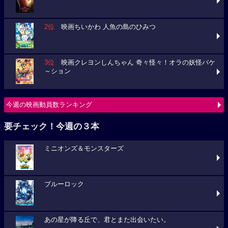
2位
映画ちいかわ 人魚の島のひみつ
3位
映画クレヨンしんちゃん 奇々怪々！オラの妖怪バケ
～ション
今週の映画動員数ランキング
要チェック！今週の３本
ミニオンズ＆モンスターズ
ブルーロック
あの星が降る丘で、君とまた出会いたい。