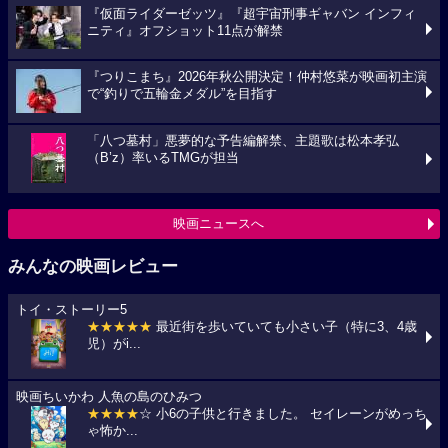
『仮面ライダーゼッツ』『超宇宙刑事ギャバン インフィ
ニティ』オフショット11点が解禁
『つりこまち』2026年秋公開決定！仲村悠菜が映画初主演
で“釣りで五輪金メダル”を目指す
「八つ墓村」悪夢的な予告編解禁、主題歌は松本孝弘
（B’z）率いるTMGが担当
映画ニュースへ
みんなの映画レビュー
トイ・ストーリー5
★★★★★
最近街を歩いていても小さい子（特に3、4歳
児）がi...
映画ちいかわ 人魚の島のひみつ
★★★★
☆ 小6の子供と行きました。 セイレーンがめっち
ゃ怖か...