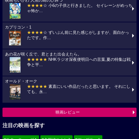
映画ちいかわ 人魚の島のひみつ
★★★★
☆ 小6の子供と行きました。 セイレーンがめっち
ゃ怖か...
カプリコン・1
★★★★
☆ ずいぶん前に見た感じがしますが、面白かっ
たです。作...
あの花が咲く丘で、君とまた出会えたら。
★★★★★
NHKラジオ深夜便明日への言葉,夏の特集は戦
争と平...
オールド・オーク
★★★★★
素直にいい作品だったと思います。 それにし
ても、永...
映画レビュー
注目の映画を探す