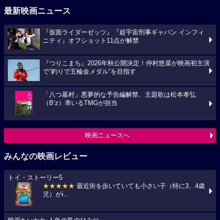
最新映画ニュース
『仮面ライダーゼッツ』『超宇宙刑事ギャバン インフィ
ニティ』オフショット11点が解禁
『つりこまち』2026年秋公開決定！仲村悠菜が映画初主演
で“釣りで五輪金メダル”を目指す
「八つ墓村」悪夢的な予告編解禁、主題歌は松本孝弘
（B’z）率いるTMGが担当
映画ニュースへ
みんなの映画レビュー
トイ・ストーリー5
★★★★★
最近街を歩いていても小さい子（特に3、4歳
児）がi...