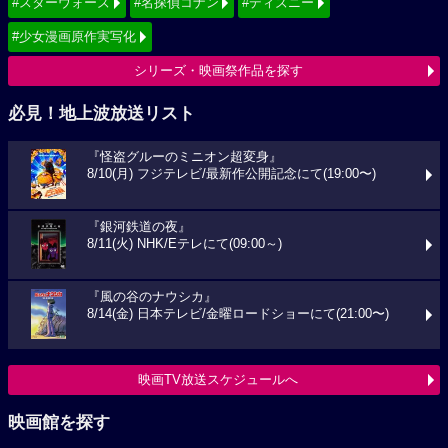
#スターウォーズ
#名探偵コナン
#ディズニー
#少女漫画原作実写化
シリーズ・映画祭作品を探す
必見！地上波放送リスト
『怪盗グルーのミニオン超変身』
8/10(月) フジテレビ/最新作公開記念にて(19:00〜)
『銀河鉄道の夜』
8/11(火) NHK/Eテレにて(09:00～)
『風の谷のナウシカ』
8/14(金) 日本テレビ/金曜ロードショーにて(21:00〜)
映画TV放送スケジュールへ
映画館を探す