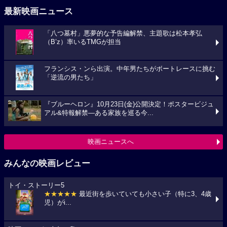
最新映画ニュース
「八つ墓村」悪夢的な予告編解禁、主題歌は松本孝弘
（B’z）率いるTMGが担当
フランシス・ンら出演。中年男たちがボートレースに挑む
「逆流の男たち」
『ブルーヘロン』10月23日(金)公開決定！ポスタービジュ
アル&特報解禁―ある家族を巡る今...
映画ニュースへ
みんなの映画レビュー
トイ・ストーリー5
★★★★★
最近街を歩いていても小さい子（特に3、4歳
児）がi...