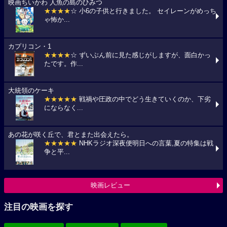
映画ちいかわ 人魚の島のひみつ
★★★★
☆ 小6の子供と行きました。 セイレーンがめっち
ゃ怖か...
カプリコン・1
★★★★
☆ ずいぶん前に見た感じがしますが、面白かっ
たです。作...
大統領のケーキ
★★★★★
戦禍や圧政の中でどう生きていくのか、下劣
にならなく...
あの花が咲く丘で、君とまた出会えたら。
★★★★★
NHKラジオ深夜便明日への言葉,夏の特集は戦
争と平...
映画レビュー
注目の映画を探す