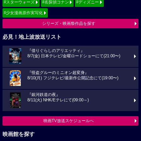
#スターウォーズ
#名探偵コナン
#ディズニー
#少女漫画原作実写化
シリーズ・映画祭作品を探す
必見！地上波放送リスト
『借りぐらしのアリエッティ』
8/7(金) 日本テレビ/金曜ロードショーにて(21:00〜)
『怪盗グルーのミニオン超変身』
8/10(月) フジテレビ/最新作公開記念にて(19:00〜)
『銀河鉄道の夜』
8/11(火) NHK/Eテレにて(09:00～)
映画TV放送スケジュールへ
映画館を探す