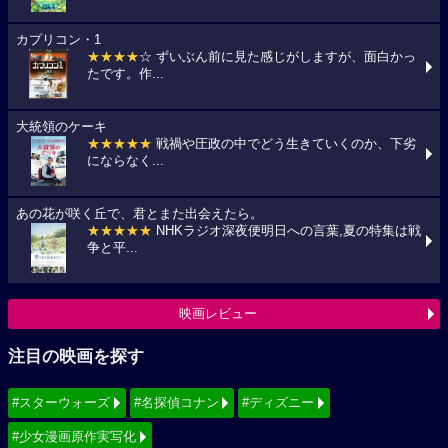
カプリコン・1
★★★★
☆ ずいぶん前に見た感じがしますが、面白かっ
たです。作...
大統領のケーキ
★★★★★
戦禍や圧政の中でどう生きていくのか、下劣
にならなく...
あの花が咲く丘で、君とまた出会えたら。
★★★★★
NHKラジオ深夜便明日への言葉,夏の特集は戦
争と平...
映画レビュー
注目の映画を探す
#スターウォーズ
#名探偵コナン
#ディズニー
#少女漫画原作実写化