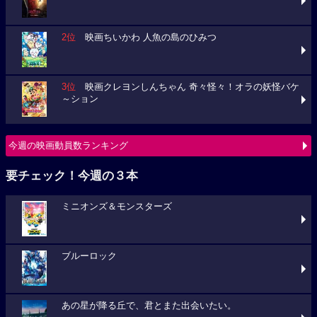
2位
映画ちいかわ 人魚の島のひみつ
3位
映画クレヨンしんちゃん 奇々怪々！オラの妖怪バケ
～ション
今週の映画動員数ランキング
要チェック！今週の３本
ミニオンズ＆モンスターズ
ブルーロック
あの星が降る丘で、君とまた出会いたい。