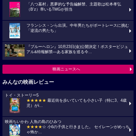
「八つ墓村」悪夢的な予告編解禁、主題歌は松本孝弘
（B’z）率いるTMGが担当
フランシス・ンら出演。中年男たちがボートレースに挑む
「逆流の男たち」
『ブルーヘロン』10月23日(金)公開決定！ポスタービジュ
アル&特報解禁―ある家族を巡る今...
映画ニュースへ
みんなの映画レビュー
トイ・ストーリー5
★★★★★
最近街を歩いていても小さい子（特に3、4歳
児）がi...
映画ちいかわ 人魚の島のひみつ
★★★★
☆ 小6の子供と行きました。 セイレーンがめっち
ゃ怖か...