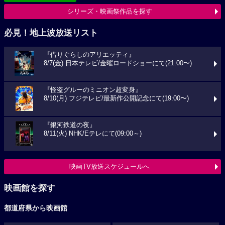
シリーズ・映画祭作品を探す
必見！地上波放送リスト
『借りぐらしのアリエッティ』
8/7(金) 日本テレビ/金曜ロードショーにて(21:00〜)
『怪盗グルーのミニオン超変身』
8/10(月) フジテレビ/最新作公開記念にて(19:00〜)
『銀河鉄道の夜』
8/11(火) NHK/Eテレにて(09:00～)
映画TV放送スケジュールへ
映画館を探す
都道府県から映画館