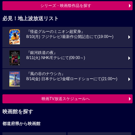
シリーズ・映画祭作品を探す
必見！地上波放送リスト
『怪盗グルーのミニオン超変身』
8/10(月) フジテレビ/最新作公開記念にて(19:00〜)
『銀河鉄道の夜』
8/11(火) NHK/Eテレにて(09:00～)
『風の谷のナウシカ』
8/14(金) 日本テレビ/金曜ロードショーにて(21:00〜)
映画TV放送スケジュールへ
映画館を探す
都道府県から映画館