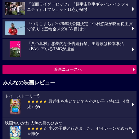
『仮面ライダーゼッツ』『超宇宙刑事ギャバン インフィ
ニティ』オフショット11点が解禁
『つりこまち』2026年秋公開決定！仲村悠菜が映画初主演
で“釣りで五輪金メダル”を目指す
「八つ墓村」悪夢的な予告編解禁、主題歌は松本孝弘
（B’z）率いるTMGが担当
映画ニュースへ
みんなの映画レビュー
トイ・ストーリー5
★★★★★
最近街を歩いていても小さい子（特に3、4歳
児）がi...
映画ちいかわ 人魚の島のひみつ
★★★★
☆ 小6の子供と行きました。 セイレーンがめっち
ゃ怖か...