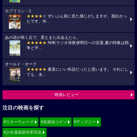
カプリコン・1
★★★★
☆ ずいぶん前に見た感じがしますが、面白かっ
たです。作...
あの花が咲く丘で、君とまた出会えたら。
★★★★★
NHKラジオ深夜便明日への言葉,夏の特集は戦
争と平...
オールド・オーク
★★★★★
素直にいい作品だったと思います。 それにし
ても、永...
映画レビュー
注目の映画を探す
#スターウォーズ
#名探偵コナン
#ディズニー
#少女漫画原作実写化