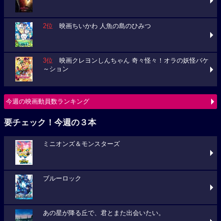
2位
映画ちいかわ 人魚の島のひみつ
3位
映画クレヨンしんちゃん 奇々怪々！オラの妖怪バケ
～ション
今週の映画動員数ランキング
要チェック！今週の３本
ミニオンズ＆モンスターズ
ブルーロック
あの星が降る丘で、君とまた出会いたい。