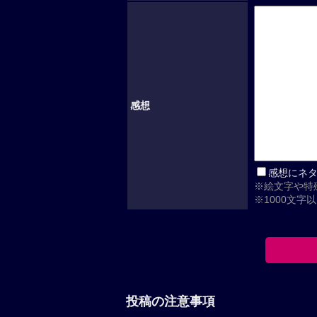
感想
感想にネ
※絵文字や特
※1000文字
投稿の注意事項