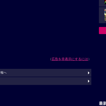
（
広告を非表示にするには
）
情報へ
最