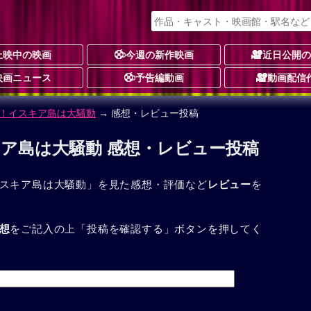
上映中の映画
今週の新作映画
近日公開
映画ニュース
予告編動画
動画配信
！イスキア島は大騒動
→ 感想・レビュー投稿
ア島は大騒動 感想・レビュー投稿
スキア島は大騒動」を見た感想・評価など
レビュー
を
想
をご記入の上「投稿を確認する」ボタンを押してく