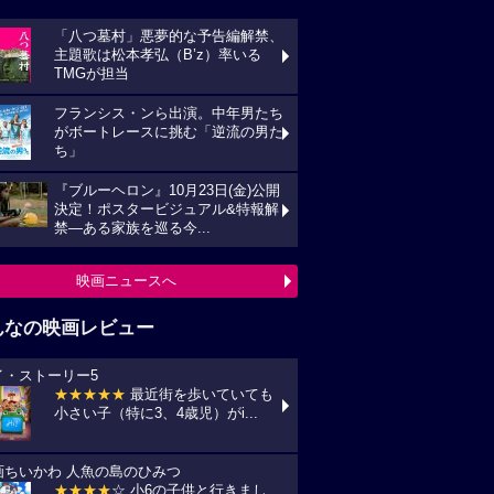
「八つ墓村」悪夢的な予告編解禁、
主題歌は松本孝弘（B’z）率いる
TMGが担当
フランシス・ンら出演。中年男たち
がボートレースに挑む「逆流の男た
ち」
『ブルーヘロン』10月23日(金)公開
決定！ポスタービジュアル&特報解
禁―ある家族を巡る今...
映画ニュースへ
んなの映画レビュー
イ・ストーリー5
★★★★★
最近街を歩いていても
小さい子（特に3、4歳児）がi...
画ちいかわ 人魚の島のひみつ
★★★★
☆ 小6の子供と行きまし