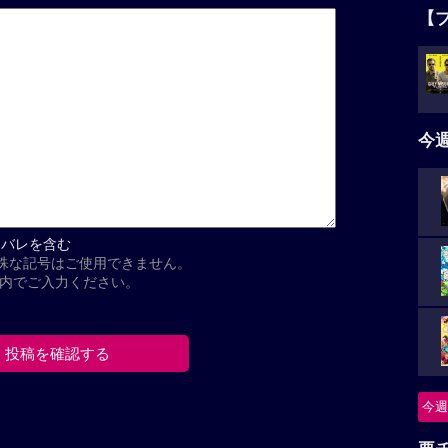
【
今
タバレを含む
殊な記号はご使用できません。
以内でご入力ください。
今週