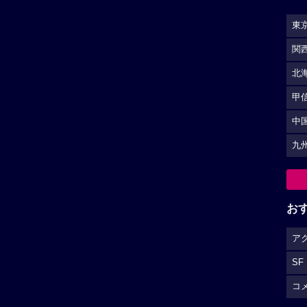
東
関
北
甲
中
九
お
ア
SF
コ