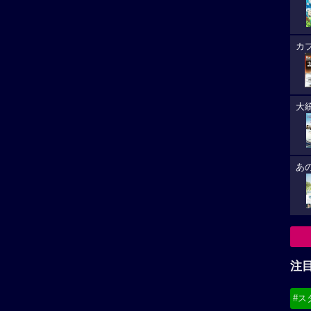
カ
大
あ
注
#ス