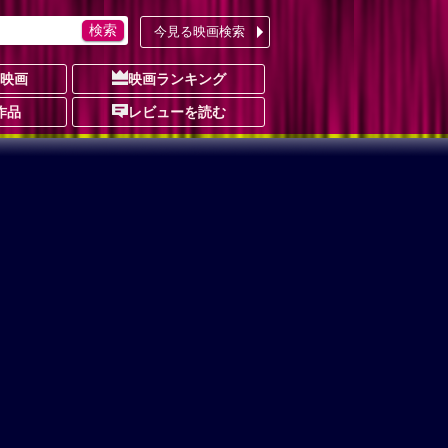
今見る映画検索
の映画
映画ランキング
作品
レビューを読む