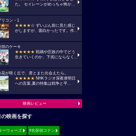
た。 セイレーンがめっちゃ怖か...
プリコン・1
★★★★
☆ ずいぶん前に見た感じ
がしますが、面白かったです。作...
統領のケーキ
★★★★★
戦禍や圧政の中でどう
生きていくのか、下劣にならなく...
の花が咲く丘で、君とまた出会えたら。
★★★★★
NHKラジオ深夜便明日
への言葉,夏の特集は戦争と平...
映画レビュー
目の映画を探す
ターウォーズ
#名探偵コナン