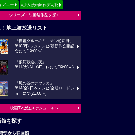
ィズニー
#少女漫画原作実写化
シリーズ・映画祭作品を探す
見！地上波放送リスト
『怪盗グルーのミニオン超変身』
8/10(月) フジテレビ/最新作公開記
念にて(19:00〜)
『銀河鉄道の夜』
8/11(火) NHK/Eテレにて(09:00～)
『風の谷のナウシカ』
8/14(金) 日本テレビ/金曜ロードシ
ョーにて(21:00〜)
映画TV放送スケジュールへ
画館を探す
府県から映画館