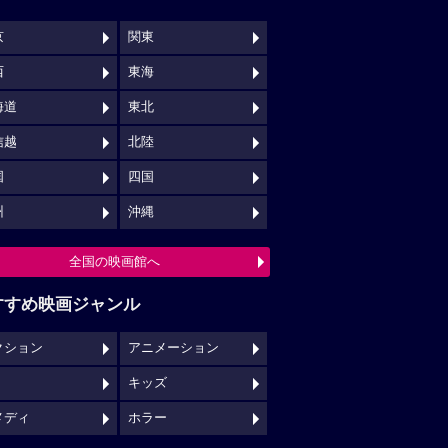
京
関東
西
東海
海道
東北
信越
北陸
国
四国
州
沖縄
全国の映画館へ
すすめ映画ジャンル
クション
アニメーション
キッズ
メディ
ホラー