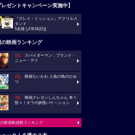
プレゼントキャンペーン実施中】
『グレイ・ミッション』アクリルス
タンド
5名様 [〆8/16(日)]
週の映画ランキング
1位
スパイダーマン：ブランド・
ニュー・デイ
2位
映画ちいかわ 人魚の島のひみ
つ
3位
映画クレヨンしんちゃん 奇々
怪々！オラの妖怪バケ～ション
の映画動員数ランキング