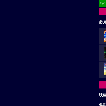
#デ
必
映
都道