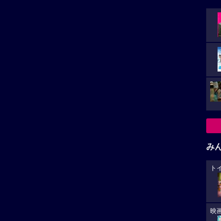
み
ト
映