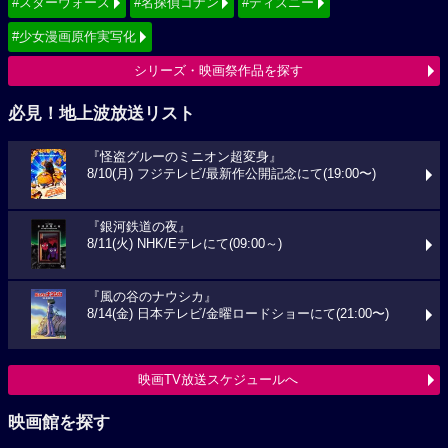
#スターウォーズ
#名探偵コナン
#ディズニー
#少女漫画原作実写化
シリーズ・映画祭作品を探す
必見！地上波放送リスト
『怪盗グルーのミニオン超変身』
8/10(月) フジテレビ/最新作公開記念にて(19:00〜)
『銀河鉄道の夜』
8/11(火) NHK/Eテレにて(09:00～)
『風の谷のナウシカ』
8/14(金) 日本テレビ/金曜ロードショーにて(21:00〜)
映画TV放送スケジュールへ
映画館を探す