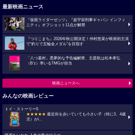
最新映画ニュース
『仮面ライダーゼッツ』『超宇宙刑事ギャバン インフィ
ニティ』オフショット11点が解禁
『つりこまち』2026年秋公開決定！仲村悠菜が映画初主演
で“釣りで五輪金メダル”を目指す
「八つ墓村」悪夢的な予告編解禁、主題歌は松本孝弘
（B’z）率いるTMGが担当
映画ニュースへ
みんなの映画レビュー
トイ・ストーリー5
★★★★★
最近街を歩いていても小さい子（特に3、4歳
児）がi...