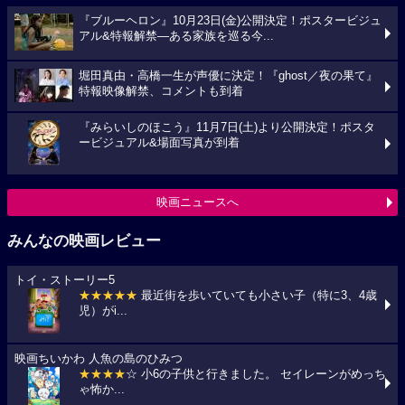
『ブルーヘロン』10月23日(金)公開決定！ポスタービジュ
アル&特報解禁―ある家族を巡る今...
堀田真由・高橋一生が声優に決定！『ghost／夜の果て』
特報映像解禁、コメントも到着
『みらいしのほこう』11月7日(土)より公開決定！ポスタ
ービジュアル&場面写真が到着
映画ニュースへ
みんなの映画レビュー
トイ・ストーリー5
★★★★★
最近街を歩いていても小さい子（特に3、4歳
児）がi...
映画ちいかわ 人魚の島のひみつ
★★★★
☆ 小6の子供と行きました。 セイレーンがめっち
ゃ怖か...