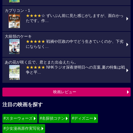
カプリコン・1
★★★★
☆ ずいぶん前に見た感じがしますが、面白かっ
たです。作...
大統領のケーキ
★★★★★
戦禍や圧政の中でどう生きていくのか、下劣
にならなく...
あの花が咲く丘で、君とまた出会えたら。
★★★★★
NHKラジオ深夜便明日への言葉,夏の特集は戦
争と平...
映画レビュー
注目の映画を探す
#スターウォーズ
#名探偵コナン
#ディズニー
#少女漫画原作実写化