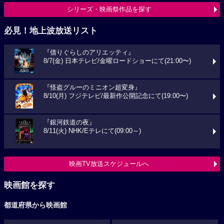
シリーズ・映画祭作品を探す
必見！地上波放送リスト
『借りぐらしのアリエッティ』
8/7(金) 日本テレビ/金曜ロードショーにて(21:00〜)
『怪盗グルーのミニオン超変身』
8/10(月) フジテレビ/最新作公開記念にて(19:00〜)
『銀河鉄道の夜』
8/11(火) NHK/Eテレにて(09:00～)
映画TV放送スケジュールへ
映画館を探す
都道府県から映画館