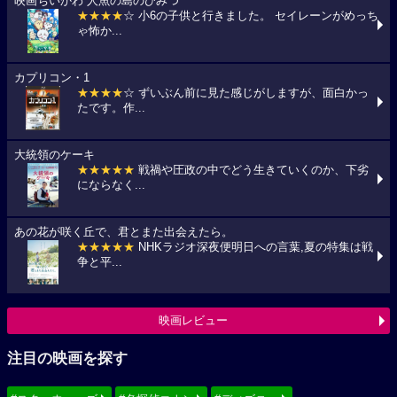
映画ちいかわ 人魚の島のひみつ
★★★★
☆ 小6の子供と行きました。 セイレーンがめっち
ゃ怖か...
カプリコン・1
★★★★
☆ ずいぶん前に見た感じがしますが、面白かっ
たです。作...
大統領のケーキ
★★★★★
戦禍や圧政の中でどう生きていくのか、下劣
にならなく...
あの花が咲く丘で、君とまた出会えたら。
★★★★★
NHKラジオ深夜便明日への言葉,夏の特集は戦
争と平...
映画レビュー
注目の映画を探す