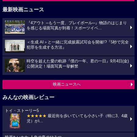
最新映画ニュース
『4アウト ─もう一度、プレイボール─』物語のはじまり
を感じる場面写真が到着！スポーツイベ...
＜生成 AI＞と一緒に完成披露試写会を開催!?『5秒で完全
犯罪を生成する方法』
時空を超えた愛の軌跡『僕の一年、君の一日』9月4日(金)
公開決定！場面写真一挙解禁
映画ニュースへ
みんなの映画レビュー
トイ・ストーリー5
★★★★★
最近街を歩いていても小さい子（特に3、4歳
児）がi...