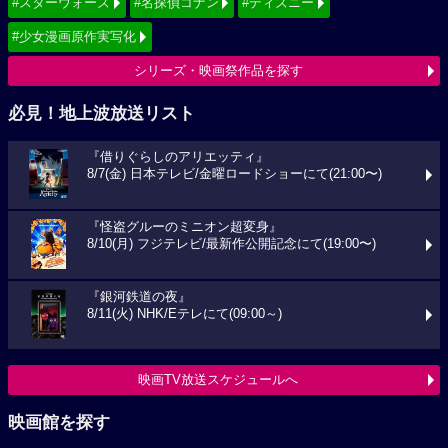
#スターウォーズ
#名探偵コナン
#ディズニー
#少女漫画原作実写化
シリーズ・映画祭作品を探す
必見！地上波放送リスト
『借りぐらしのアリエッティ』
8/7(金) 日本テレビ/金曜ロードショーにて(21:00〜)
『怪盗グルーのミニオン超変身』
8/10(月) フジテレビ/最新作公開記念にて(19:00〜)
『銀河鉄道の夜』
8/11(火) NHK/Eテレにて(09:00～)
映画TV放送スケジュールへ
映画館を探す