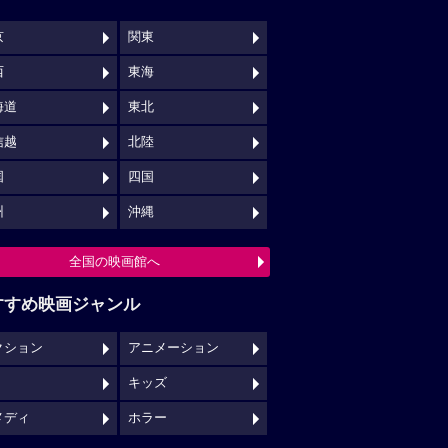
京
関東
西
東海
海道
東北
信越
北陸
国
四国
州
沖縄
全国の映画館へ
すすめ映画ジャンル
クション
アニメーション
キッズ
メディ
ホラー