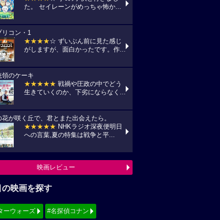
た。 セイレーンがめっちゃ怖か...
プリコン・1
★★★★
☆ ずいぶん前に見た感じ
がしますが、面白かったです。作...
統領のケーキ
★★★★★
戦禍や圧政の中でどう
生きていくのか、下劣にならなく...
の花が咲く丘で、君とまた出会えたら。
★★★★★
NHKラジオ深夜便明日
への言葉,夏の特集は戦争と平...
映画レビュー
目の映画を探す
ターウォーズ
#名探偵コナン