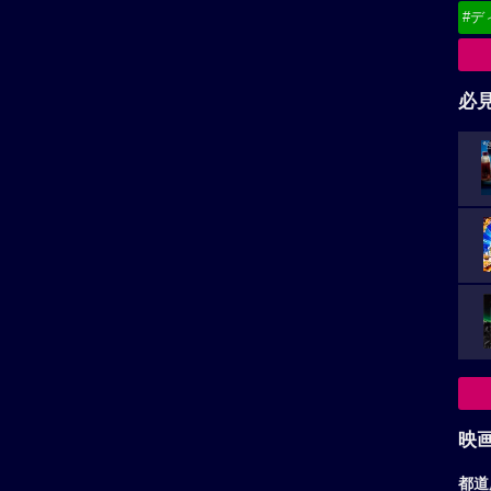
#デ
必
映
都道