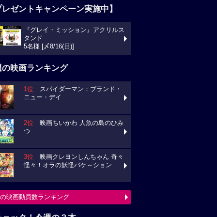
プレゼントキャンペーン実施中】
『グレイ・ミッション』アクリルス
タンド
5名様 [〆8/16(日)]
週の映画ランキング
1位
スパイダーマン：ブランド・
ニュー・デイ
2位
映画ちいかわ 人魚の島のひみ
つ
3位
映画クレヨンしんちゃん 奇々
怪々！オラの妖怪バケ～ション
の映画動員数ランキング