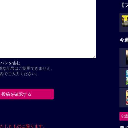
【
今
タバレを含む
殊な記号はご使用できません。
以内でご入力ください。
今週
たしたもの
に限ります。