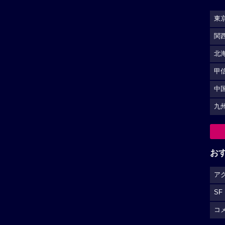
東
関
北
甲
中
九
お
ア
SF
コ