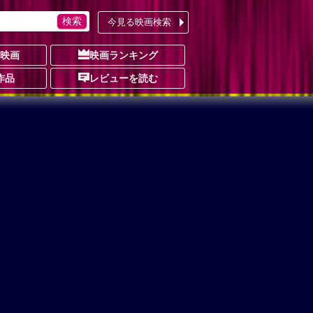
今見る映画検索
の映画
映画ランキング
作品
レビューを読む