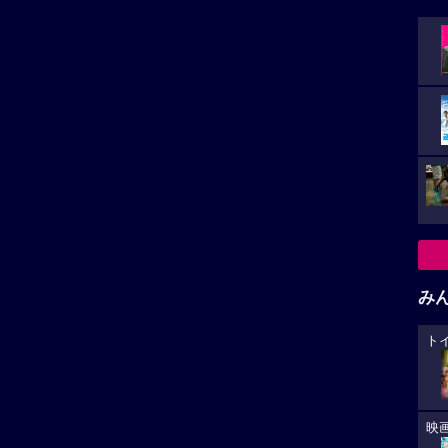
み
ト
映