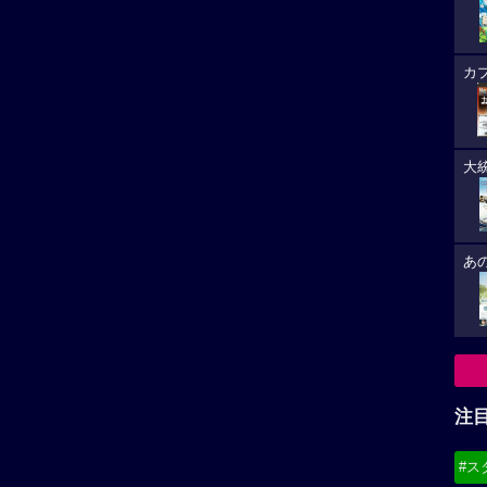
カ
大
あ
注
#ス