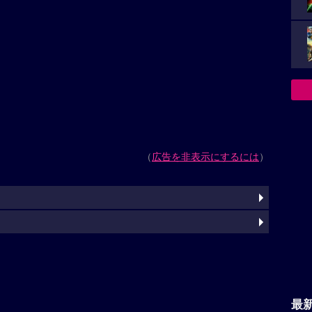
（
広告を非表示にするには
）
最