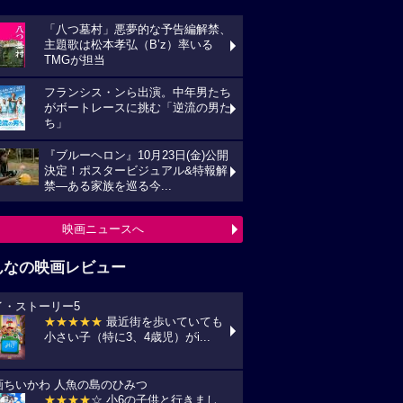
「八つ墓村」悪夢的な予告編解禁、
主題歌は松本孝弘（B’z）率いる
TMGが担当
フランシス・ンら出演。中年男たち
がボートレースに挑む「逆流の男た
ち」
『ブルーヘロン』10月23日(金)公開
決定！ポスタービジュアル&特報解
禁―ある家族を巡る今...
映画ニュースへ
んなの映画レビュー
イ・ストーリー5
★★★★★
最近街を歩いていても
小さい子（特に3、4歳児）がi...
画ちいかわ 人魚の島のひみつ
★★★★
☆ 小6の子供と行きまし