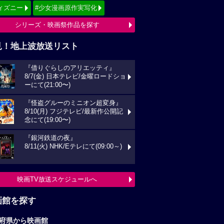
ィズニー
#少女漫画原作実写化
シリーズ・映画祭作品を探す
見！地上波放送リスト
『借りぐらしのアリエッティ』
8/7(金) 日本テレビ/金曜ロードショ
ーにて(21:00〜)
『怪盗グルーのミニオン超変身』
8/10(月) フジテレビ/最新作公開記
念にて(19:00〜)
『銀河鉄道の夜』
8/11(火) NHK/Eテレにて(09:00～)
映画TV放送スケジュールへ
画館を探す
府県から映画館