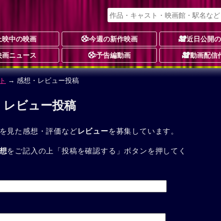
上映中の映画
今週の新作映画
近日公開
映画ニュース
予告編動画
動画配信
ト
→ 感想・レビュー投稿
・レビュー投稿
を見た感想・評価など
レビュー
を募集しています。
想
をご記入の上「投稿を確認する」ボタンを押してく