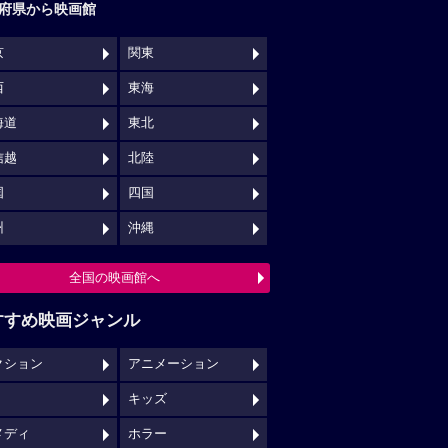
府県から映画館
京
関東
西
東海
海道
東北
信越
北陸
国
四国
州
沖縄
全国の映画館へ
すすめ映画ジャンル
クション
アニメーション
キッズ
メディ
ホラー