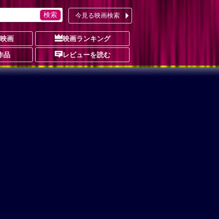
今見る映画検索
の映画
映画ランキング
作品
レビューを読む