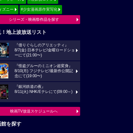
ィズニー
#少女漫画原作実写化
シリーズ・映画祭作品を探す
見！地上波放送リスト
『借りぐらしのアリエッティ』
8/7(金) 日本テレビ/金曜ロードショ
ーにて(21:00〜)
『怪盗グルーのミニオン超変身』
8/10(月) フジテレビ/最新作公開記
念にて(19:00〜)
『銀河鉄道の夜』
8/11(火) NHK/Eテレにて(09:00～)
映画TV放送スケジュールへ
画館を探す