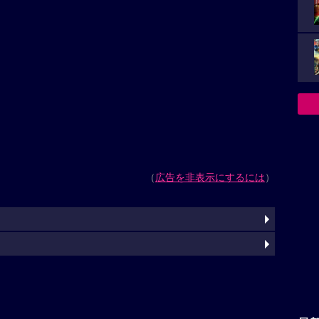
（
広告を非表示にするには
）