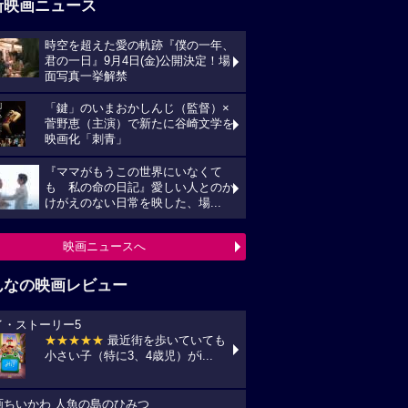
新映画ニュース
時空を超えた愛の軌跡『僕の一年、
君の一日』9月4日(金)公開決定！場
面写真一挙解禁
「鍵」のいまおかしんじ（監督）×
菅野恵（主演）で新たに谷崎文学を
映画化「刺青」
『ママがもうこの世界にいなくて
も 私の命の日記』愛しい人とのか
けがえのない日常を映した、場...
映画ニュースへ
んなの映画レビュー
イ・ストーリー5
★★★★★
最近街を歩いていても
小さい子（特に3、4歳児）がi...
画ちいかわ 人魚の島のひみつ