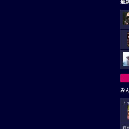
最
み
ト
映