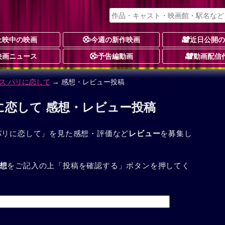
上映中の映画
今週の新作映画
近日公開
映画ニュース
予告編動画
動画配信
ス パリに恋して
→ 感想・レビュー投稿
に恋して 感想・レビュー投稿
パリに恋して」を見た感想・評価など
レビュー
を募集し
想
をご記入の上「投稿を確認する」ボタンを押してく