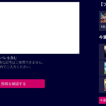
【
4名
今
タバレを含む
殊な記号はご使用できません。
以内でご入力ください。
今週