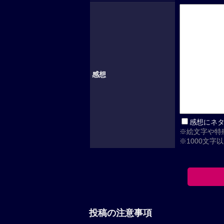
感想
感想にネ
※絵文字や特
※1000文字
投稿の注意事項