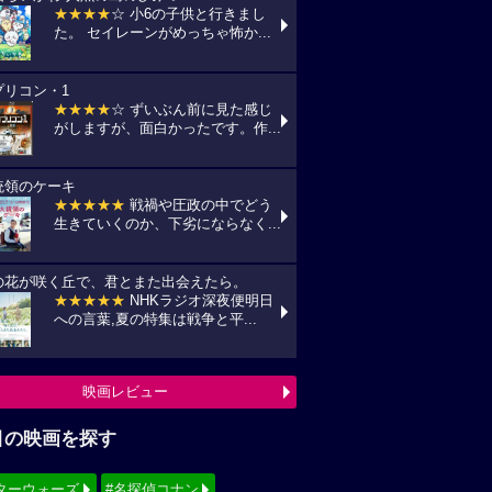
★★★★
☆ 小6の子供と行きまし
た。 セイレーンがめっちゃ怖か...
プリコン・1
★★★★
☆ ずいぶん前に見た感じ
がしますが、面白かったです。作...
統領のケーキ
★★★★★
戦禍や圧政の中でどう
生きていくのか、下劣にならなく...
の花が咲く丘で、君とまた出会えたら。
★★★★★
NHKラジオ深夜便明日
への言葉,夏の特集は戦争と平...
映画レビュー
目の映画を探す
ターウォーズ
#名探偵コナン