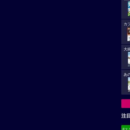
カ
大
あ
注
#ス