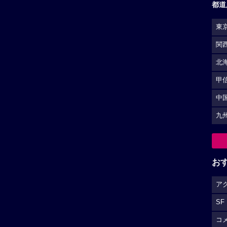
都道
東
関
北
甲
中
九
お
ア
SF
コ