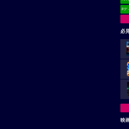
#デ
必
映