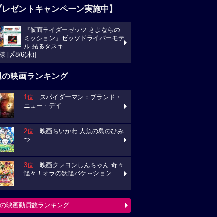
プレゼントキャンペーン実施中】
『仮面ライダーゼッツ さよならの
ミッション』ゼッツドライバーモデ
ル 光るタスキ
様 [〆8/6(木)]
週の映画ランキング
1位
スパイダーマン：ブランド・
ニュー・デイ
2位
映画ちいかわ 人魚の島のひみ
つ
3位
映画クレヨンしんちゃん 奇々
怪々！オラの妖怪バケ～ション
の映画動員数ランキング