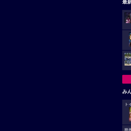
最
み
ト
映