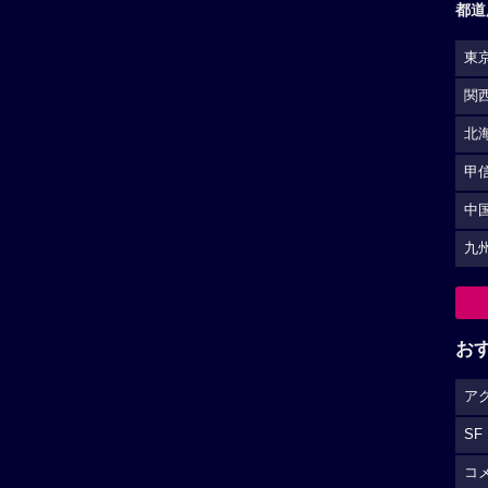
都道
東
関
北
甲
中
九
お
ア
SF
コ