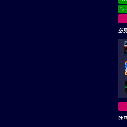
#デ
必
映