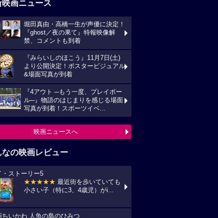
新映画ニュース
堀田真由・高橋一生が声優に決定！
『ghost／夜の果て』特報映像解
禁、コメントも到着
『みらいしのほこう』11月7日(土)
より公開決定！ポスタービジュアル
&場面写真が到着
『4アウト ─もう一度、プレイボー
ル─』物語のはじまりを感じる場面
写真が到着！スポーツイベ...
映画ニュースへ
んなの映画レビュー
イ・ストーリー5
★★★★★
最近街を歩いていても
小さい子（特に3、4歳児）がi...
画ちいかわ 人魚の島のひみつ