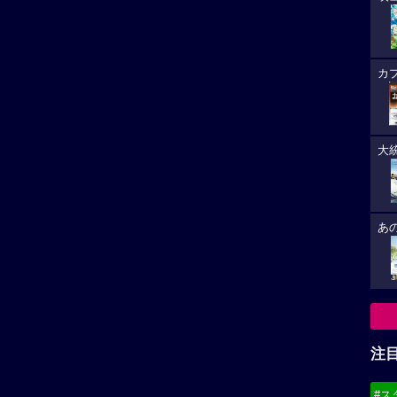
カ
大
あ
注
#ス