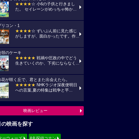
★★★★
☆ 小6の子供と行きまし
た。 セイレーンがめっちゃ怖か...
プリコン・1
★★★★
☆ ずいぶん前に見た感じ
がしますが、面白かったです。作...
統領のケーキ
★★★★★
戦禍や圧政の中でどう
生きていくのか、下劣にならなく...
の花が咲く丘で、君とまた出会えたら。
★★★★★
NHKラジオ深夜便明日
への言葉,夏の特集は戦争と平...
映画レビュー
目の映画を探す
ターウォーズ
#名探偵コナン