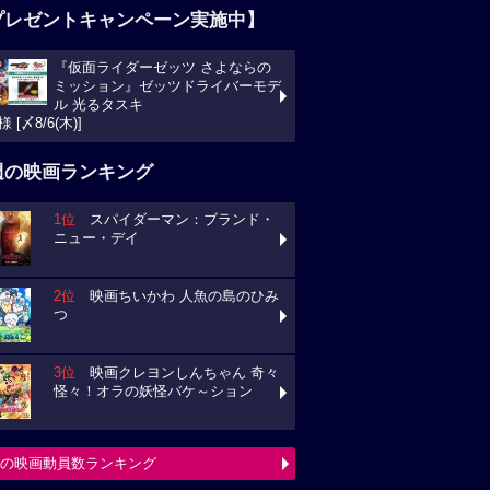
プレゼントキャンペーン実施中】
『仮面ライダーゼッツ さよならの
ミッション』ゼッツドライバーモデ
ル 光るタスキ
様 [〆8/6(木)]
週の映画ランキング
1位
スパイダーマン：ブランド・
ニュー・デイ
2位
映画ちいかわ 人魚の島のひみ
つ
3位
映画クレヨンしんちゃん 奇々
怪々！オラの妖怪バケ～ション
の映画動員数ランキング