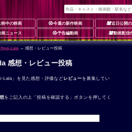
上映中の映画
今週の新作映画
近日公開
映画ニュース
予告編動画
動画配信
gi-Lala
→ 感想・レビュー投稿
ala 感想・レビュー投稿
-Lala」を見た感想・評価など
レビュー
を募集してい
想
をご記入の上「投稿を確認する」ボタンを押してく