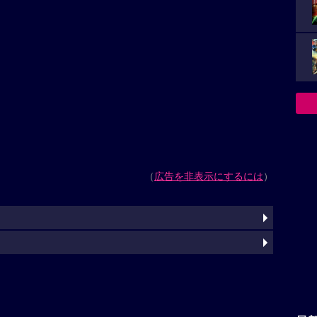
（
広告を非表示にするには
）