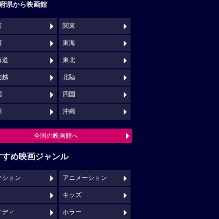
府県から映画館
京
関東
西
東海
海道
東北
信越
北陸
国
四国
州
沖縄
全国の映画館へ
すすめ映画ジャンル
クション
アニメーション
キッズ
メディ
ホラー