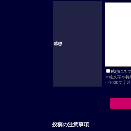
感想
感想にネ
※絵文字や特
※1000文字
投稿の注意事項