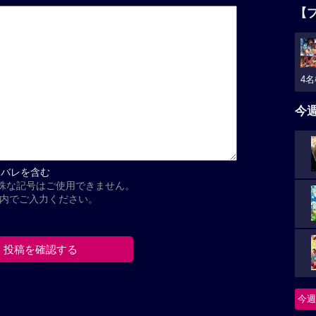
【
4名
今
タバレを含む
殊な記号はご使用できません。
以内でご入力ください。
今週