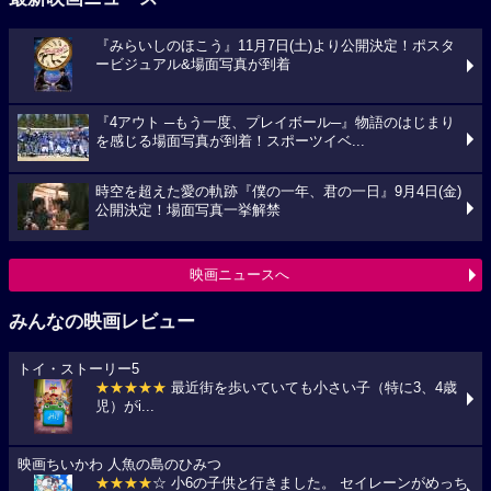
『みらいしのほこう』11月7日(土)より公開決定！ポスタ
ービジュアル&場面写真が到着
『4アウト ─もう一度、プレイボール─』物語のはじまり
を感じる場面写真が到着！スポーツイベ...
時空を超えた愛の軌跡『僕の一年、君の一日』9月4日(金)
公開決定！場面写真一挙解禁
映画ニュースへ
みんなの映画レビュー
トイ・ストーリー5
★★★★★
最近街を歩いていても小さい子（特に3、4歳
児）がi...
映画ちいかわ 人魚の島のひみつ
★★★★
☆ 小6の子供と行きました。 セイレーンがめっち