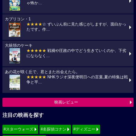
ゃ怖か...
カプリコン・1
★★★★
☆ ずいぶん前に見た感じがしますが、面白かっ
たです。作...
大統領のケーキ
★★★★★
戦禍や圧政の中でどう生きていくのか、下劣
にならなく...
あの花が咲く丘で、君とまた出会えたら。
★★★★★
NHKラジオ深夜便明日への言葉,夏の特集は戦
争と平...
映画レビュー
注目の映画を探す
#スターウォーズ
#名探偵コナン
#ディズニー