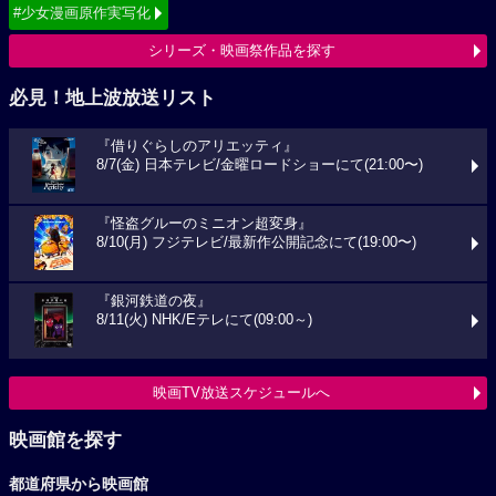
#少女漫画原作実写化
シリーズ・映画祭作品を探す
必見！地上波放送リスト
『借りぐらしのアリエッティ』
8/7(金) 日本テレビ/金曜ロードショーにて(21:00〜)
『怪盗グルーのミニオン超変身』
8/10(月) フジテレビ/最新作公開記念にて(19:00〜)
『銀河鉄道の夜』
8/11(火) NHK/Eテレにて(09:00～)
映画TV放送スケジュールへ
映画館を探す
都道府県から映画館