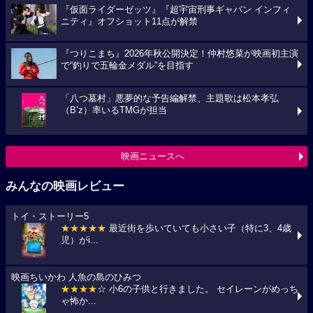
『仮面ライダーゼッツ』『超宇宙刑事ギャバン インフィ
ニティ』オフショット11点が解禁
『つりこまち』2026年秋公開決定！仲村悠菜が映画初主演
で“釣りで五輪金メダル”を目指す
「八つ墓村」悪夢的な予告編解禁、主題歌は松本孝弘
（B’z）率いるTMGが担当
映画ニュースへ
みんなの映画レビュー
トイ・ストーリー5
★★★★★
最近街を歩いていても小さい子（特に3、4歳
児）がi...
映画ちいかわ 人魚の島のひみつ
★★★★
☆ 小6の子供と行きました。 セイレーンがめっち
ゃ怖か...