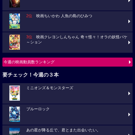
2位
映画ちいかわ 人魚の島のひみつ
3位
映画クレヨンしんちゃん 奇々怪々！オラの妖怪バケ
～ション
今週の映画動員数ランキング
要チェック！今週の３本
ミニオンズ＆モンスターズ
ブルーロック
あの星が降る丘で、君とまた出会いたい。