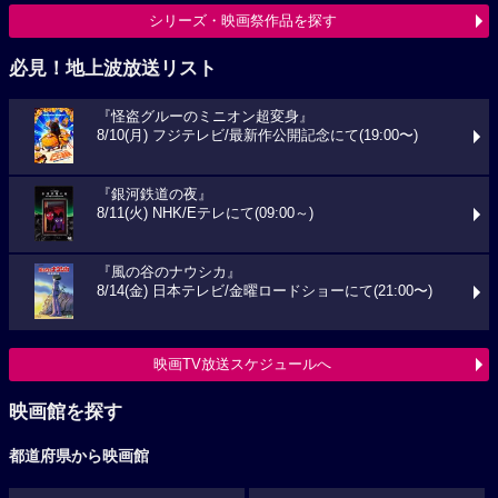
シリーズ・映画祭作品を探す
必見！地上波放送リスト
『怪盗グルーのミニオン超変身』
8/10(月) フジテレビ/最新作公開記念にて(19:00〜)
『銀河鉄道の夜』
8/11(火) NHK/Eテレにて(09:00～)
『風の谷のナウシカ』
8/14(金) 日本テレビ/金曜ロードショーにて(21:00〜)
映画TV放送スケジュールへ
映画館を探す
都道府県から映画館