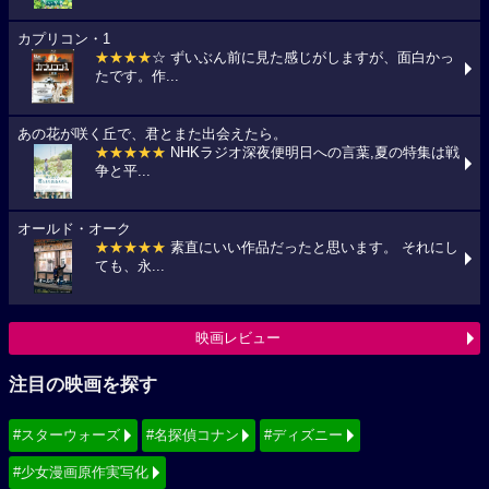
カプリコン・1
★★★★
☆ ずいぶん前に見た感じがしますが、面白かっ
たです。作...
あの花が咲く丘で、君とまた出会えたら。
★★★★★
NHKラジオ深夜便明日への言葉,夏の特集は戦
争と平...
オールド・オーク
★★★★★
素直にいい作品だったと思います。 それにし
ても、永...
映画レビュー
注目の映画を探す
#スターウォーズ
#名探偵コナン
#ディズニー
#少女漫画原作実写化