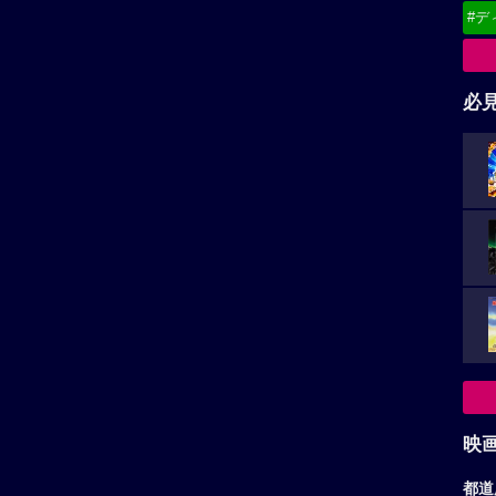
#デ
必
映
都道