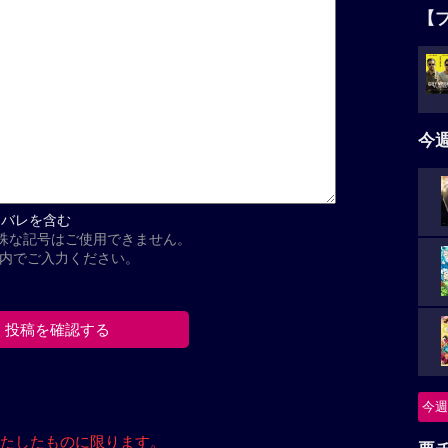
【
今
タバレを含む
殊な記号はご使用できません。
以内でご入力ください。
今週
たしたもの
に限ります。