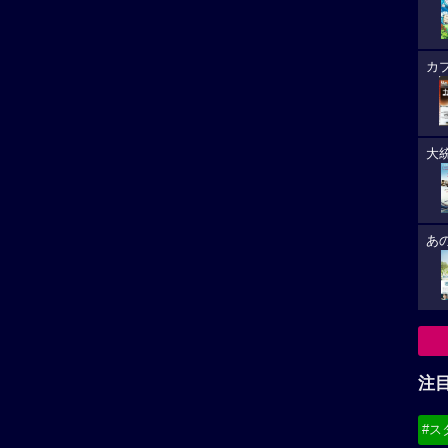
カ
大
あ
注
#ス