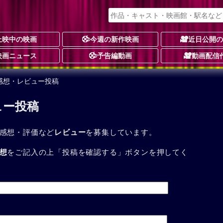
上映中の映画
今週の新作映画
近日公開
映画ニュース
予告編動画
動画配信
感想・レビュー投稿
ュー投稿
感想・評価など
レビュー
を募集しています。
想
をご記入の上「投稿を確認する」ボタンを押してく