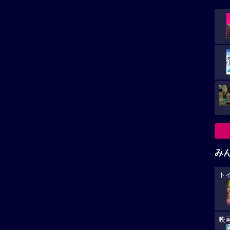
み
ト
映