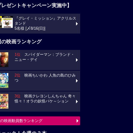
プレゼントキャンペーン実施中】
『グレイ・ミッション』アクリルス
タンド
5名様 [〆8/16(日)]
週の映画ランキング
1位
スパイダーマン：ブランド・
ニュー・デイ
2位
映画ちいかわ 人魚の島のひみ
つ
3位
映画クレヨンしんちゃん 奇々
怪々！オラの妖怪バケ～ション
の映画動員数ランキング