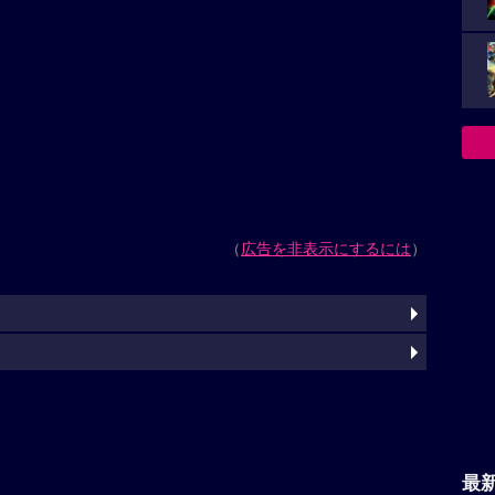
（
広告を非表示にするには
）
最