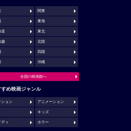
京
関東
西
東海
海道
東北
信越
北陸
国
四国
州
沖縄
全国の映画館へ
すすめ映画ジャンル
クション
アニメーション
キッズ
メディ
ホラー