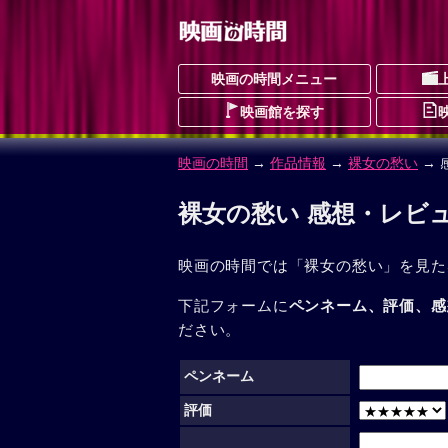
映画の時間メニュー
映画館を探す
映画の時間
→
作品情報
→
裸女の愁い
→ 
裸女の愁い 感想・レビ
映画の時間では「裸女の愁い」を見た
下記フォームに
ペンネーム、評価、感
ださい。
ペンネーム
評価