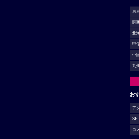
東
関
北
甲
中
九
お
ア
SF
コ