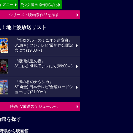
ィズニー
#少女漫画原作実写化
シリーズ・映画祭作品を探す
見！地上波放送リスト
『怪盗グルーのミニオン超変身』
8/10(月) フジテレビ/最新作公開記
念にて(19:00〜)
『銀河鉄道の夜』
8/11(火) NHK/Eテレにて(09:00～)
『風の谷のナウシカ』
8/14(金) 日本テレビ/金曜ロードシ
ョーにて(21:00〜)
映画TV放送スケジュールへ
画館を探す
府県から映画館