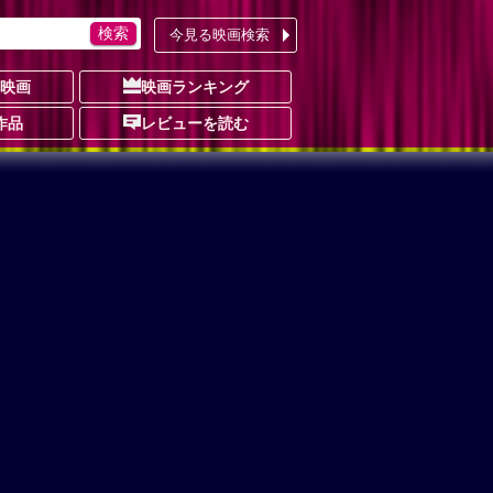
今見る映画検索
の映画
映画ランキング
作品
レビューを読む