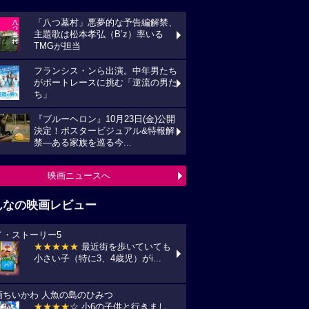
「八つ墓村」悪夢的な予告編解禁、
主題歌は松本孝弘（B’z）率いる
TMGが担当
フランシス・ンら出演。中年男たち
がボートレースに挑む「逆流の男た
ち」
『ブルーヘロン』10月23日(金)公開
決定！ポスタービジュアル&特報解
禁―ある家族を巡る今...
映画ニュースへ
んなの映画レビュー
イ・ストーリー5
★★★★★
最近街を歩いていても
小さい子（特に3、4歳児）がi...
画ちいかわ 人魚の島のひみつ
★★★★
☆ 小6の子供と行きまし