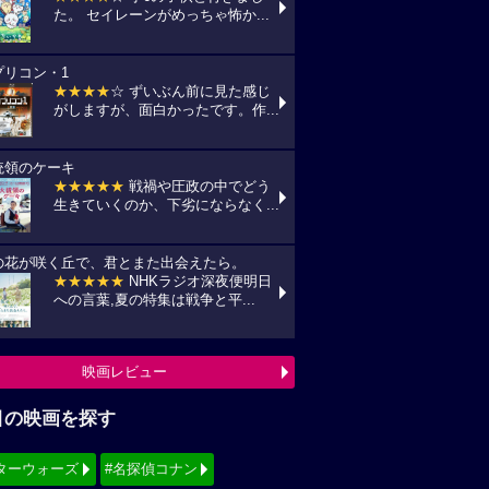
た。 セイレーンがめっちゃ怖か...
プリコン・1
★★★★
☆ ずいぶん前に見た感じ
がしますが、面白かったです。作...
統領のケーキ
★★★★★
戦禍や圧政の中でどう
生きていくのか、下劣にならなく...
の花が咲く丘で、君とまた出会えたら。
★★★★★
NHKラジオ深夜便明日
への言葉,夏の特集は戦争と平...
映画レビュー
目の映画を探す
ターウォーズ
#名探偵コナン