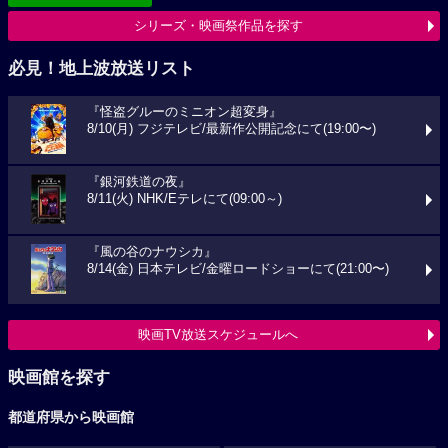
シリーズ・映画祭作品を探す
必見！地上波放送リスト
『怪盗グルーのミニオン超変身』
8/10(月) フジテレビ/最新作公開記念にて(19:00〜)
『銀河鉄道の夜』
8/11(火) NHK/Eテレにて(09:00～)
『風の谷のナウシカ』
8/14(金) 日本テレビ/金曜ロードショーにて(21:00〜)
映画TV放送スケジュールへ
映画館を探す
都道府県から映画館