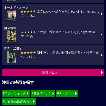
オールド・オーク
★★★★★
素直にいい作品だったと思います。 それにし
ても、永...
偏向報道
★★★★★
この夏一番マスコミが宣伝したくない映画
No.1であ...
浮雲（1955）
★★★★★
NHKラジオ朗読の時間で聴き直すと映画と比
べての文...
映画レビュー
注目の映画を探す
#スターウォーズ
#名探偵コナン
#ディズニー
#少女漫画原作実写化