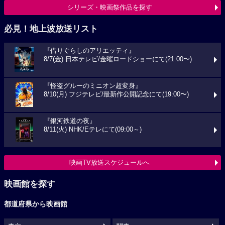
シリーズ・映画祭作品を探す
必見！地上波放送リスト
『借りぐらしのアリエッティ』
8/7(金) 日本テレビ/金曜ロードショーにて(21:00〜)
『怪盗グルーのミニオン超変身』
8/10(月) フジテレビ/最新作公開記念にて(19:00〜)
『銀河鉄道の夜』
8/11(火) NHK/Eテレにて(09:00～)
映画TV放送スケジュールへ
映画館を探す
都道府県から映画館