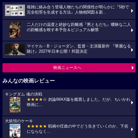
複雑に絡み合う登場人物たちの関係性が明らかに『5秒で
完全犯罪を生成する方法』人物相関図＆新...
二人だけの温度と絶妙な距離感『男ともだち』曖昧な二人
の距離感を映す本予告＆ビジュアル解禁
マイケル・B・ジョーダン、監督・主演最新作 『華麗なる
賭け』2027年日本公開！邦題決定
映画ニュースへ
みんなの映画レビュー
キングダム 魂の決戦
★★★★
☆ 勿論IMAX版を鑑賞しました。だが、ちいかわ
映画に...
大統領のケーキ
★★★★★
戦禍や圧政の中でどう生きていくのか、下劣
にならなく...