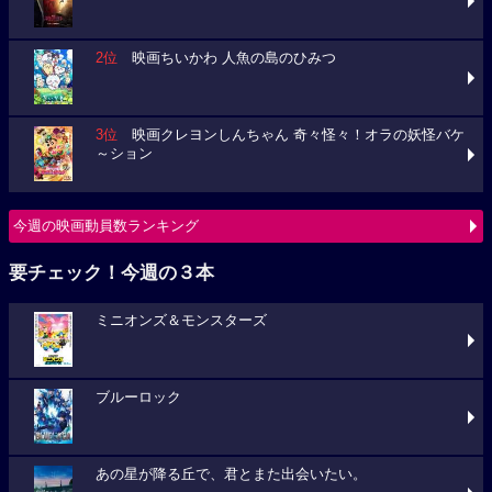
2位
映画ちいかわ 人魚の島のひみつ
3位
映画クレヨンしんちゃん 奇々怪々！オラの妖怪バケ
～ション
今週の映画動員数ランキング
要チェック！今週の３本
ミニオンズ＆モンスターズ
ブルーロック
あの星が降る丘で、君とまた出会いたい。