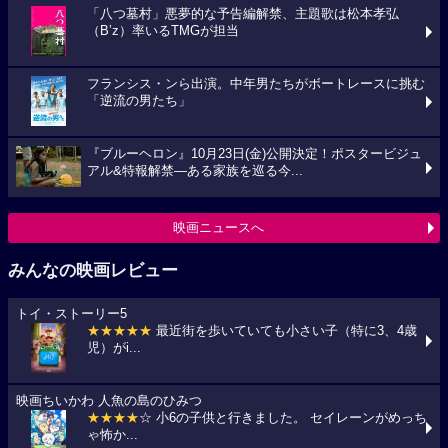
「八つ墓村」悪夢的な予告編解禁、主題歌は松本孝弘
（B’z）率いるTMGが担当
フランシス・ンら出演。中年男たちがボートレースに挑む
「逆流の男たち」
『ブルーヘロン』10月23日(金)公開決定！ポスタービジュ
アル&特報解禁―ある家族を巡る今...
映画ニュースへ
みんなの映画レビュー
トイ・ストーリー5
★★★★★
最近街を歩いていても小さい子（特に3、4歳
児）がi...
映画ちいかわ 人魚の島のひみつ
★★★★
☆ 小6の子供と行きました。 セイレーンがめっち
ゃ怖か...