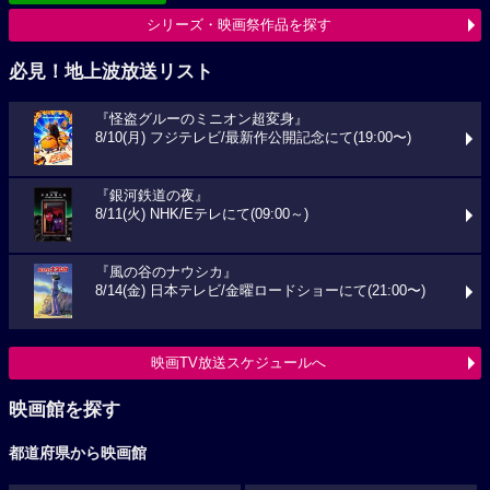
シリーズ・映画祭作品を探す
必見！地上波放送リスト
『怪盗グルーのミニオン超変身』
8/10(月) フジテレビ/最新作公開記念にて(19:00〜)
『銀河鉄道の夜』
8/11(火) NHK/Eテレにて(09:00～)
『風の谷のナウシカ』
8/14(金) 日本テレビ/金曜ロードショーにて(21:00〜)
映画TV放送スケジュールへ
映画館を探す
都道府県から映画館