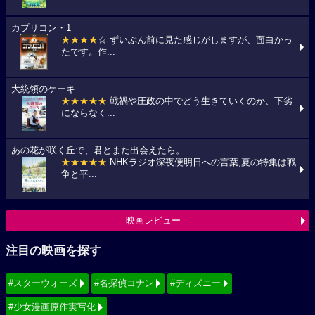
カプリコン・1
★★★★
☆ ずいぶん前に見た感じがしますが、面白かっ
たです。作...
大統領のケーキ
★★★★★
戦禍や圧政の中でどう生きていくのか、下劣
にならなく...
あの花が咲く丘で、君とまた出会えたら。
★★★★★
NHKラジオ深夜便明日への言葉,夏の特集は戦
争と平...
映画レビュー
注目の映画を探す
#スターウォーズ
#名探偵コナン
#ディズニー
#少女漫画原作実写化