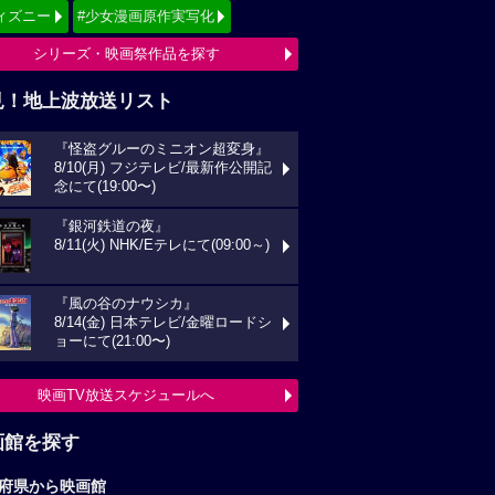
ィズニー
#少女漫画原作実写化
シリーズ・映画祭作品を探す
見！地上波放送リスト
『怪盗グルーのミニオン超変身』
8/10(月) フジテレビ/最新作公開記
念にて(19:00〜)
『銀河鉄道の夜』
8/11(火) NHK/Eテレにて(09:00～)
『風の谷のナウシカ』
8/14(金) 日本テレビ/金曜ロードシ
ョーにて(21:00〜)
映画TV放送スケジュールへ
画館を探す
府県から映画館