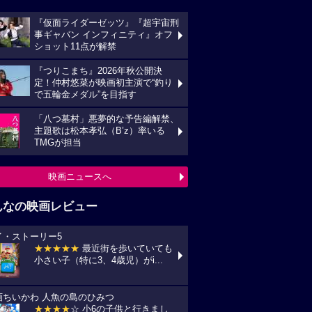
『仮面ライダーゼッツ』『超宇宙刑
事ギャバン インフィニティ』オフ
ショット11点が解禁
『つりこまち』2026年秋公開決
定！仲村悠菜が映画初主演で“釣り
で五輪金メダル”を目指す
「八つ墓村」悪夢的な予告編解禁、
主題歌は松本孝弘（B’z）率いる
TMGが担当
映画ニュースへ
んなの映画レビュー
イ・ストーリー5
★★★★★
最近街を歩いていても
小さい子（特に3、4歳児）がi...
画ちいかわ 人魚の島のひみつ
★★★★
☆ 小6の子供と行きまし