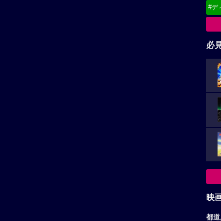
#デ
必
映
都道