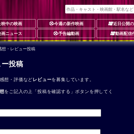
上映中の映画
今週の新作映画
近日公開
映画ニュース
予告編動画
動画配信
感想・レビュー投稿
ュー投稿
感想・評価など
レビュー
を募集しています。
想
をご記入の上「投稿を確認する」ボタンを押してく