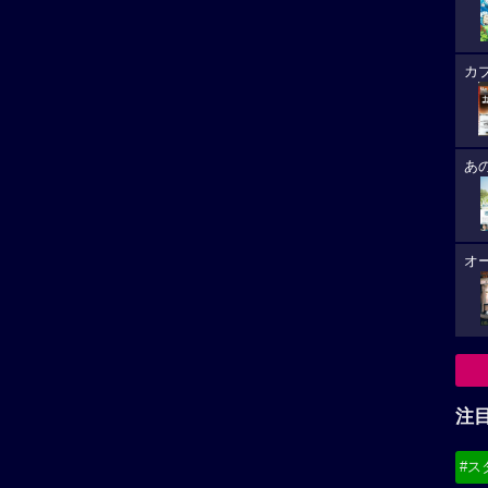
カ
あ
オ
注
#ス