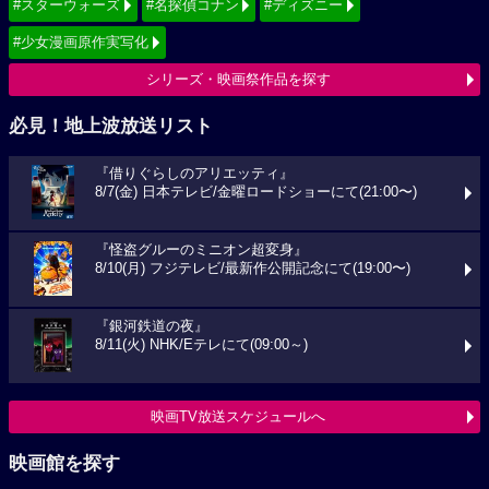
#スターウォーズ
#名探偵コナン
#ディズニー
#少女漫画原作実写化
シリーズ・映画祭作品を探す
必見！地上波放送リスト
『借りぐらしのアリエッティ』
8/7(金) 日本テレビ/金曜ロードショーにて(21:00〜)
『怪盗グルーのミニオン超変身』
8/10(月) フジテレビ/最新作公開記念にて(19:00〜)
『銀河鉄道の夜』
8/11(火) NHK/Eテレにて(09:00～)
映画TV放送スケジュールへ
映画館を探す