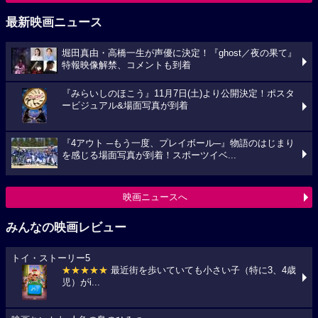
最新映画ニュース
堀田真由・高橋一生が声優に決定！『ghost／夜の果て』
特報映像解禁、コメントも到着
『みらいしのほこう』11月7日(土)より公開決定！ポスタ
ービジュアル&場面写真が到着
『4アウト ─もう一度、プレイボール─』物語のはじまり
を感じる場面写真が到着！スポーツイベ...
映画ニュースへ
みんなの映画レビュー
トイ・ストーリー5
★★★★★
最近街を歩いていても小さい子（特に3、4歳
児）がi...