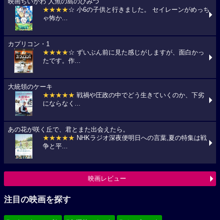
映画ちいかわ 人魚の島のひみつ
★★★★
☆ 小6の子供と行きました。 セイレーンがめっち
ゃ怖か...
カプリコン・1
★★★★
☆ ずいぶん前に見た感じがしますが、面白かっ
たです。作...
大統領のケーキ
★★★★★
戦禍や圧政の中でどう生きていくのか、下劣
にならなく...
あの花が咲く丘で、君とまた出会えたら。
★★★★★
NHKラジオ深夜便明日への言葉,夏の特集は戦
争と平...
映画レビュー
注目の映画を探す