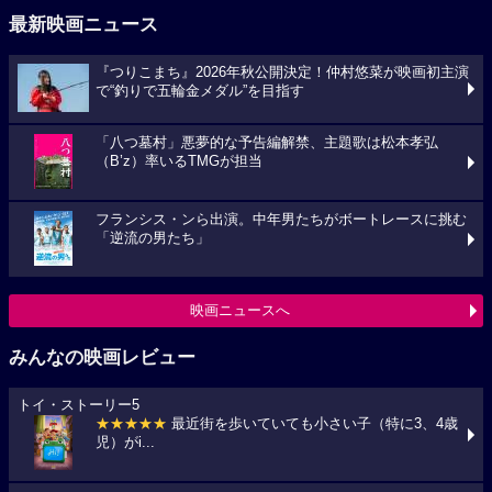
最新映画ニュース
『つりこまち』2026年秋公開決定！仲村悠菜が映画初主演
で“釣りで五輪金メダル”を目指す
「八つ墓村」悪夢的な予告編解禁、主題歌は松本孝弘
（B’z）率いるTMGが担当
フランシス・ンら出演。中年男たちがボートレースに挑む
「逆流の男たち」
映画ニュースへ
みんなの映画レビュー
トイ・ストーリー5
★★★★★
最近街を歩いていても小さい子（特に3、4歳
児）がi...