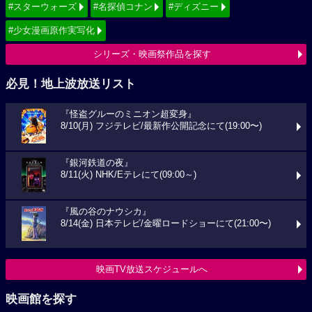
#スターウォーズ
#名探偵コナン
#ディズニー
#少女漫画原作実写化
シリーズ・映画祭作品を探す
必見！地上波放送リスト
『怪盗グルーのミニオン超変身』
8/10(月) フジテレビ/最新作公開記念にて(19:00〜)
『銀河鉄道の夜』
8/11(火) NHK/Eテレにて(09:00～)
『風の谷のナウシカ』
8/14(金) 日本テレビ/金曜ロードショーにて(21:00〜)
映画TV放送スケジュールへ
映画館を探す