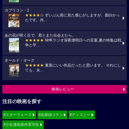
カプリコン・1
★★★★
☆ ずいぶん前に見た感じがしますが、面白かっ
たです。作...
あの花が咲く丘で、君とまた出会えたら。
★★★★★
NHKラジオ深夜便明日への言葉,夏の特集は戦
争と平...
オールド・オーク
★★★★★
素直にいい作品だったと思います。 それにし
ても、永...
映画レビュー
注目の映画を探す
#スターウォーズ
#名探偵コナン
#ディズニー
#少女漫画原作実写化