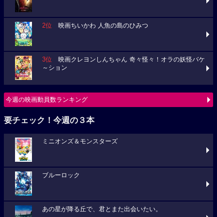
2位
映画ちいかわ 人魚の島のひみつ
3位
映画クレヨンしんちゃん 奇々怪々！オラの妖怪バケ
～ション
今週の映画動員数ランキング
要チェック！今週の３本
ミニオンズ＆モンスターズ
ブルーロック
あの星が降る丘で、君とまた出会いたい。