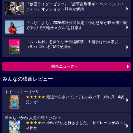
『仮面ライダーゼッツ』『超宇宙刑事ギャバン インフィ
ニティ』オフショット11点が解禁
『つりこまち』2026年秋公開決定！仲村悠菜が映画初主演
で“釣りで五輪金メダル”を目指す
「八つ墓村」悪夢的な予告編解禁、主題歌は松本孝弘
（B’z）率いるTMGが担当
映画ニュースへ
みんなの映画レビュー
トイ・ストーリー5
★★★★★
最近街を歩いていても小さい子（特に3、4歳
児）がi...
映画ちいかわ 人魚の島のひみつ
★★★★
☆ 小6の子供と行きました。 セイレーンがめっち
ゃ怖か...