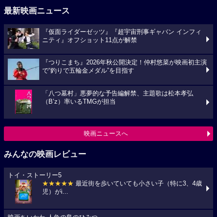
最新映画ニュース
『仮面ライダーゼッツ』『超宇宙刑事ギャバン インフィ
ニティ』オフショット11点が解禁
『つりこまち』2026年秋公開決定！仲村悠菜が映画初主演
で“釣りで五輪金メダル”を目指す
「八つ墓村」悪夢的な予告編解禁、主題歌は松本孝弘
（B’z）率いるTMGが担当
映画ニュースへ
みんなの映画レビュー
トイ・ストーリー5
★★★★★
最近街を歩いていても小さい子（特に3、4歳
児）がi...