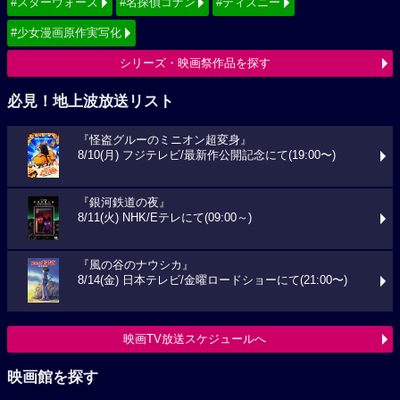
#スターウォーズ
#名探偵コナン
#ディズニー
#少女漫画原作実写化
シリーズ・映画祭作品を探す
必見！地上波放送リスト
『怪盗グルーのミニオン超変身』
8/10(月) フジテレビ/最新作公開記念にて(19:00〜)
『銀河鉄道の夜』
8/11(火) NHK/Eテレにて(09:00～)
『風の谷のナウシカ』
8/14(金) 日本テレビ/金曜ロードショーにて(21:00〜)
映画TV放送スケジュールへ
映画館を探す