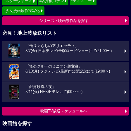
#スターウォーズ
#名探偵コナン
#ディズニー
#少女漫画原作実写化
シリーズ・映画祭作品を探す
必見！地上波放送リスト
『借りぐらしのアリエッティ』
8/7(金) 日本テレビ/金曜ロードショーにて(21:00〜)
『怪盗グルーのミニオン超変身』
8/10(月) フジテレビ/最新作公開記念にて(19:00〜)
『銀河鉄道の夜』
8/11(火) NHK/Eテレにて(09:00～)
映画TV放送スケジュールへ
映画館を探す