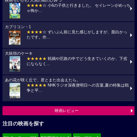
映画ちいかわ 人魚の島のひみつ
★★★★
☆ 小6の子供と行きました。 セイレーンがめっち
ゃ怖か...
カプリコン・1
★★★★
☆ ずいぶん前に見た感じがしますが、面白かっ
たです。作...
大統領のケーキ
★★★★★
戦禍や圧政の中でどう生きていくのか、下劣
にならなく...
あの花が咲く丘で、君とまた出会えたら。
★★★★★
NHKラジオ深夜便明日への言葉,夏の特集は戦
争と平...
映画レビュー
注目の映画を探す