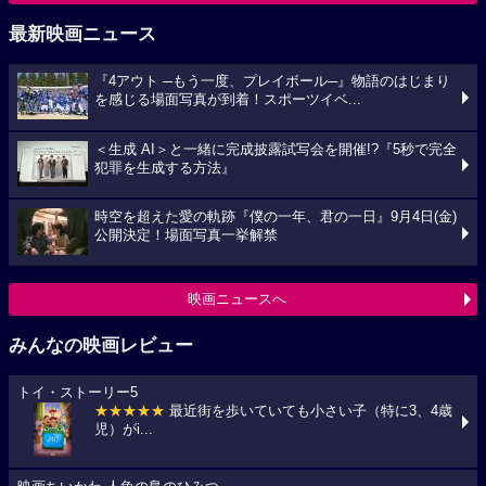
最新映画ニュース
『4アウト ─もう一度、プレイボール─』物語のはじまり
を感じる場面写真が到着！スポーツイベ...
＜生成 AI＞と一緒に完成披露試写会を開催!?『5秒で完全
犯罪を生成する方法』
時空を超えた愛の軌跡『僕の一年、君の一日』9月4日(金)
公開決定！場面写真一挙解禁
映画ニュースへ
みんなの映画レビュー
トイ・ストーリー5
★★★★★
最近街を歩いていても小さい子（特に3、4歳
児）がi...