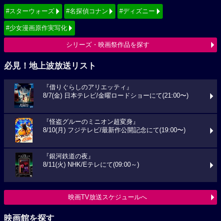
#スターウォーズ
#名探偵コナン
#ディズニー
#少女漫画原作実写化
シリーズ・映画祭作品を探す
必見！地上波放送リスト
『借りぐらしのアリエッティ』
8/7(金) 日本テレビ/金曜ロードショーにて(21:00〜)
『怪盗グルーのミニオン超変身』
8/10(月) フジテレビ/最新作公開記念にて(19:00〜)
『銀河鉄道の夜』
8/11(火) NHK/Eテレにて(09:00～)
映画TV放送スケジュールへ
映画館を探す