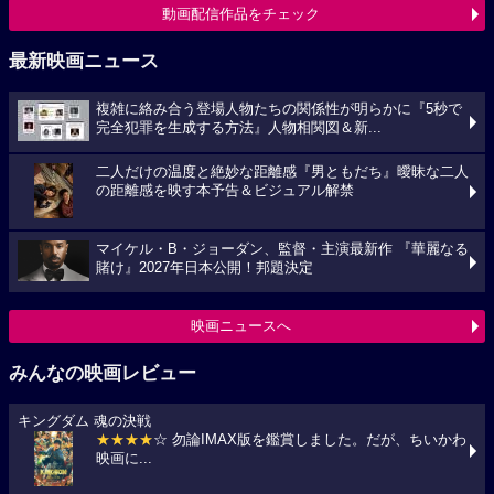
動画配信作品をチェック
最新映画ニュース
複雑に絡み合う登場人物たちの関係性が明らかに『5秒で
完全犯罪を生成する方法』人物相関図＆新...
二人だけの温度と絶妙な距離感『男ともだち』曖昧な二人
の距離感を映す本予告＆ビジュアル解禁
マイケル・B・ジョーダン、監督・主演最新作 『華麗なる
賭け』2027年日本公開！邦題決定
映画ニュースへ
みんなの映画レビュー
キングダム 魂の決戦
★★★★
☆ 勿論IMAX版を鑑賞しました。だが、ちいかわ
映画に...