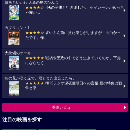
映画ちいかわ 人魚の島のひみつ
★★★★
☆ 小6の子供と行きました。 セイレーンがめっち
ゃ怖か...
カプリコン・1
★★★★
☆ ずいぶん前に見た感じがしますが、面白かっ
たです。作...
大統領のケーキ
★★★★★
戦禍や圧政の中でどう生きていくのか、下劣
にならなく...
あの花が咲く丘で、君とまた出会えたら。
★★★★★
NHKラジオ深夜便明日への言葉,夏の特集は戦
争と平...
映画レビュー
注目の映画を探す