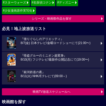
#スターウォーズ
#名探偵コナン
#ディズニー
#少女漫画原作実写化
シリーズ・映画祭作品を探す
必見！地上波放送リスト
『借りぐらしのアリエッティ』
8/7(金) 日本テレビ/金曜ロードショーにて(21:00〜)
『怪盗グルーのミニオン超変身』
8/10(月) フジテレビ/最新作公開記念にて(19:00〜)
『銀河鉄道の夜』
8/11(火) NHK/Eテレにて(09:00～)
映画TV放送スケジュールへ
映画館を探す