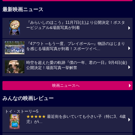
最新映画ニュース
『みらいしのほこう』11月7日(土)より公開決定！ポスタ
ービジュアル&場面写真が到着
『4アウト ─もう一度、プレイボール─』物語のはじまり
を感じる場面写真が到着！スポーツイベ...
時空を超えた愛の軌跡『僕の一年、君の一日』9月4日(金)
公開決定！場面写真一挙解禁
映画ニュースへ
みんなの映画レビュー
トイ・ストーリー5
★★★★★
最近街を歩いていても小さい子（特に3、4歳
児）がi...