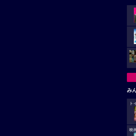
み
ト
映