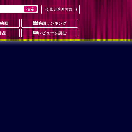
今見る映画検索
の映画
映画ランキング
作品
レビューを読む