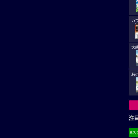
カ
大
あ
注
#ス