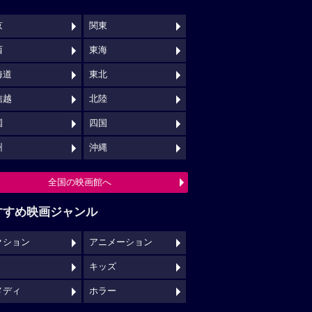
京
関東
西
東海
海道
東北
信越
北陸
国
四国
州
沖縄
全国の映画館へ
すすめ映画ジャンル
クション
アニメーション
キッズ
メディ
ホラー