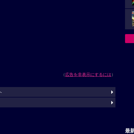
（
広告を非表示にするには
）
へ
最