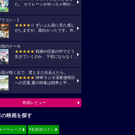
た。 セイレーンがめっちゃ怖か...
プリコン・1
★★★★
☆ ずいぶん前に見た感じ
がしますが、面白かったです。作...
統領のケーキ
★★★★★
戦禍や圧政の中でどう
生きていくのか、下劣にならなく...
の花が咲く丘で、君とまた出会えたら。
★★★★★
NHKラジオ深夜便明日
への言葉,夏の特集は戦争と平...
映画レビュー
目の映画を探す
ターウォーズ
#名探偵コナン