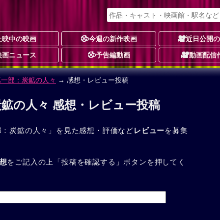
上映中の映画
今週の新作映画
近日公開
映画ニュース
予告編動画
動画配信
第一部：炭鉱の人々
→ 感想・レビュー投稿
炭鉱の人々 感想・レビュー投稿
部：炭鉱の人々」を見た感想・評価など
レビュー
を募集
想
をご記入の上「投稿を確認する」ボタンを押してく