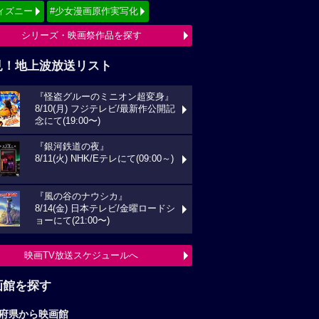
ィズニー
#少女漫画原作実写化
シリーズ・映画祭作品を探す
見！地上波放送リスト
『怪盗グルーのミニオン超変身』
8/10(月) フジテレビ/最新作公開記
念にて(19:00〜)
『銀河鉄道の夜』
8/11(火) NHK/Eテレにて(09:00～)
『風の谷のナウシカ』
8/14(金) 日本テレビ/金曜ロードシ
ョーにて(21:00〜)
映画TV放送スケジュールへ
画館を探す
府県から映画館