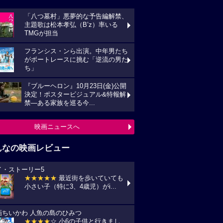
「八つ墓村」悪夢的な予告編解禁、
主題歌は松本孝弘（B’z）率いる
TMGが担当
フランシス・ンら出演。中年男たち
がボートレースに挑む「逆流の男た
ち」
『ブルーヘロン』10月23日(金)公開
決定！ポスタービジュアル&特報解
禁―ある家族を巡る今...
映画ニュースへ
んなの映画レビュー
イ・ストーリー5
★★★★★
最近街を歩いていても
小さい子（特に3、4歳児）がi...
画ちいかわ 人魚の島のひみつ
★★★★
☆ 小6の子供と行きまし