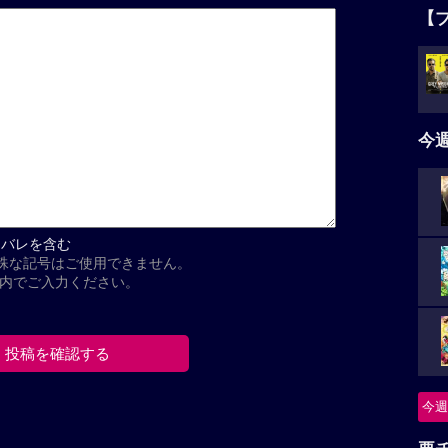
【
今
タバレを含む
殊な記号はご使用できません。
以内でご入力ください。
今週