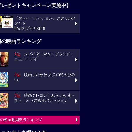
プレゼントキャンペーン実施中】
『グレイ・ミッション』アクリルス
タンド
5名様 [〆8/16(日)]
週の映画ランキング
1位
スパイダーマン：ブランド・
ニュー・デイ
2位
映画ちいかわ 人魚の島のひみ
つ
3位
映画クレヨンしんちゃん 奇々
怪々！オラの妖怪バケ～ション
の映画動員数ランキング