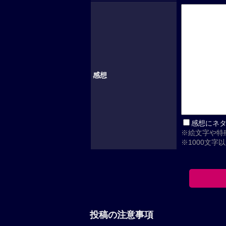
感想
感想にネ
※絵文字や特
※1000文字
投稿の注意事項