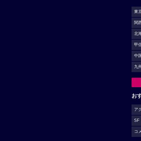
東
関
北
甲
中
九
お
ア
SF
コ