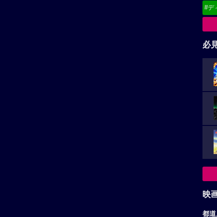
#デ
必
映
都道